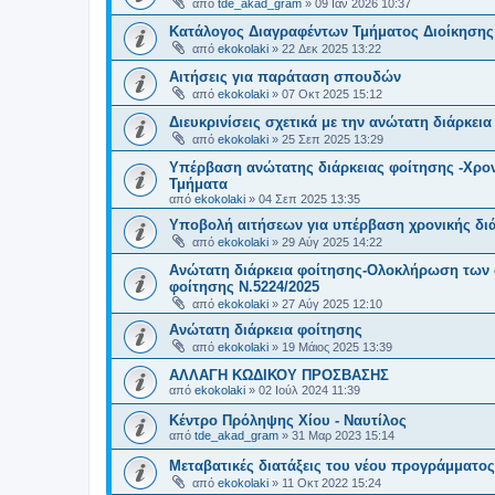
από
tde_akad_gram
»
09 Ιαν 2026 10:37
Κατάλογος Διαγραφέντων Τμήματος Διοίκησης
από
ekokolaki
»
22 Δεκ 2025 13:22
Αιτήσεις για παράταση σπουδών
από
ekokolaki
»
07 Οκτ 2025 15:12
Διευκρινίσεις σχετικά με την ανώτατη διάρκει
από
ekokolaki
»
25 Σεπ 2025 13:29
Υπέρβαση ανώτατης διάρκειας φοίτησης -Χρον
Τμήματα
από
ekokolaki
»
04 Σεπ 2025 13:35
Υποβολή αιτήσεων για υπέρβαση χρονικής διά
από
ekokolaki
»
29 Αύγ 2025 14:22
Ανώτατη διάρκεια φοίτησης-Ολοκλήρωση των 
φοίτησης Ν.5224/2025
από
ekokolaki
»
27 Αύγ 2025 12:10
Ανώτατη διάρκεια φοίτησης
από
ekokolaki
»
19 Μάιος 2025 13:39
ΑΛΛΑΓΗ ΚΩΔΙΚΟΥ ΠΡΟΣΒΑΣΗΣ
από
ekokolaki
»
02 Ιούλ 2024 11:39
Κέντρο Πρόληψης Χίου - Ναυτίλος
από
tde_akad_gram
»
31 Μαρ 2023 15:14
Μεταβατικές διατάξεις του νέου προγράμματ
από
ekokolaki
»
11 Οκτ 2022 15:24