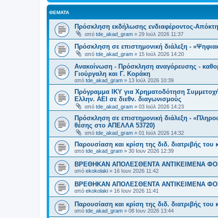
ΘΈΜΑΤΑ
Πρόσκληση εκδήλωσης ενδιαφέροντος-Απόκτησ
από
tde_akad_gram
»
29 Ιούλ 2026 11:37
Πρόσκληση σε επιστημονική διάλεξη - «Ψηφια
από
tde_akad_gram
»
15 Ιούλ 2026 14:20
Ανακοίνωση - Πρόσκληση αναγόρευσης - καθομο
Γιούργαλη και Γ. Κοράκη
από
tde_akad_gram
»
13 Ιούλ 2026 10:39
Πρόγραμμα ΙΚΥ για Χρηματοδότηση Συμμετοχή
Ελλην. ΑΕΙ σε διεθν. διαγωνισμούς
από
tde_akad_gram
»
03 Ιούλ 2026 14:23
Πρόσκληση σε επιστημονική διάλεξη - «Πληρο
θέσης στο ΑΠΕΛΛΑ 53720)
από
tde_akad_gram
»
01 Ιούλ 2026 14:32
Παρουσίαση και κρίση της διδ. διατριβής του
από
tde_akad_gram
»
30 Ιουν 2026 12:39
ΒΡΕΘΗΚΑΝ ΑΠΟΛΕΣΘΕΝΤΑ ΑΝΤΙΚΕΙΜΕΝΑ ΦΟ
από
ekokolaki
»
16 Ιουν 2026 11:42
ΒΡΕΘΗΚΑΝ ΑΠΟΛΕΣΘΕΝΤΑ ΑΝΤΙΚΕΙΜΕΝΑ ΦΟ
από
ekokolaki
»
16 Ιουν 2026 11:41
Παρουσίαση και κρίση της διδ. διατριβής του
από
tde_akad_gram
»
08 Ιουν 2026 13:44