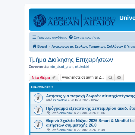
Unive
Γρήγορες συνδέσεις
Συχνές ερωτήσεις
Board
Ανακοινώσεις Σχολών, Τμημάτων, Συλλόγων & Υπη
Τμήμα Διοίκησης Επιχειρήσεων
Συντονιστές:
tde_akad_gram
,
ekokolaki
Αναζήτηση
Ειδική
Νέο Θέμα
ΑΝΑΚΟΙΝΏΣΕΙΣ
Αιτήσεις για παροχή δωρεάν σίτισης/στέγασης
από
ekokolaki
»
28 Ιούλ 2026 10:42
Πρόγραμμα εξεταστικής Σεπτεμβρίου ακαδ. έτο
από
ekokolaki
»
23 Ιούλ 2026 15:06
Θερινό Σχολείο Νάξου 2026 Smart & Mindful I
αιτήσεων συμμετοχής 26.0
από
ekokolaki
»
22 Ιουν 2026 08:49