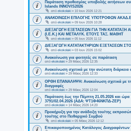
Παράταση προθεσμίας υποβολής αιτήσεων συμμ
Islands INNOVIS2026
από
ekokolaki
»
10 Ιουν 2026 12:21
ΑΝΑΚΟΙΝΩΣΗ ΕΠΙΛΟΓΗΣ ΥΠΟΤΡΟΦΩΝ ΑΚΑΔ.ΕΤ
από
ekokolaki
»
09 Ιουν 2026 10:28
ΔΙΕΞΑΓΩΓΗ ΕΞΕΤΑΣΕΩΝ ΓΙΑ ΤΗΝ ΚΑΤΑΤΑΞΗ 
(Ι.Ε.Κ.) ΚΑΙ ΜΕΤΑΛΥΚ. ΕΤΟΥΣ ΤΑΞ. ΜΑΘΗΤ
από
ekokolaki
»
05 Ιουν 2026 11:12
ΔΙΕΞΑΓΩΓΗ ΚΑΤΑΤΑΚΤΗΡΙΩΝ ΕΞΕΤΑΣΕΩΝ ΣΤΟ 
από
ekokolaki
»
03 Ιουν 2026 15:02
Ανακοίνωση για φοιτητές σε παράταση
από
ekokolaki
»
29 Μάιος 2026 12:35
Ανακοίνωση σχετικά με την ανώτατη διάρκεια 
από
ekokolaki
»
29 Μάιος 2026 12:33
ΟΡΘΗ ΕΠΑΝΑΛΗΨΗ: Ανακοίνωση σχετικά με τη
διαγραφές
από
ekokolaki
»
29 Μάιος 2026 12:04
Παράταση έως την Πέμπτη 21.05.2026 και ώρα 
3791/02.04.2026 (ΑΔΑ: ΨΤ1Φ46ΝΚΠΔ-ΖΕΡ)
από
ekokolaki
»
14 Μάιος 2026 14:20
Προκήρυξη για την ανάδειξη του/της εκπροσώ
του/της στο Πειθαρχικό Συμβού
από
ekokolaki
»
05 Μάιος 2026 12:12
Επικαιροποιημένος Κατάλογος Διαγραφέντων 