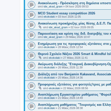
Ανακοίνωση - Πρόσκληση στη δημόσια υποστήρ
από
tde_akad_gram
»
04 Ιουν 2026 09:53
MCO Student essay competition 2026
από
ekokolaki
»
03 Ιουν 2026 11:05
Ανακοίνωση προκήρυξης μίας θέσης Δ.Ε.Π. Πα
από
tde_akad_gram
»
02 Ιουν 2026 09:05
Παρουσίαση και κρίση της διδ. διατριβής του 
από
tde_akad_gram
»
29 Μάιος 2026 10:47
Ενημέρωση για τις προφορικές εξετάσεις στα 
από
ekokolaki
»
28 Μάιος 2026 12:54
Θερινό Σχολείο Νάξου 2026 Smart & Mindful I
από
ekokolaki
»
27 Μάιος 2026 11:41
Ακύρωση διάλεξης "Εταιρική Διακυβέρνηση-Ο
από
ekokolaki
»
26 Μάιος 2026 11:39
Διάλεξη από τον Benjamin Kakavand, Associate
από
ekokolaki
»
25 Μάιος 2026 14:36
Προφορικές εξετάσεις για φοιτητές/τριες με μ
από
ekokolaki
»
22 Μάιος 2026 08:56
Αναπλήρωση Εργαστηρίου μαθήματος "Φορολο
από
ekokolaki
»
21 Μάιος 2026 14:49
Αναπλήρωση μαθήματος "Τουρισμός και Ελλην
από
ekokolaki
»
21 Μάιος 2026 08:38