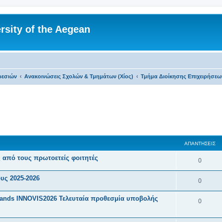
rsity of the Aegean
ρεσιών
Ανακοινώσεις Σχολών & Τμημάτων (Χίος)
Τμήμα Διοίκησης Επιχειρήσεω
 αναζήτηση
ΑΠΑΝΤΉΣΕΙΣ
 από τους πρωτοετείς φοιτητές
Α
0
π
υς 2025-2026
Α
0
α
π
slands INNOVIS2026 Τελευταία προθεσμία υποβολής
ν
Α
0
α
τ
π
ν