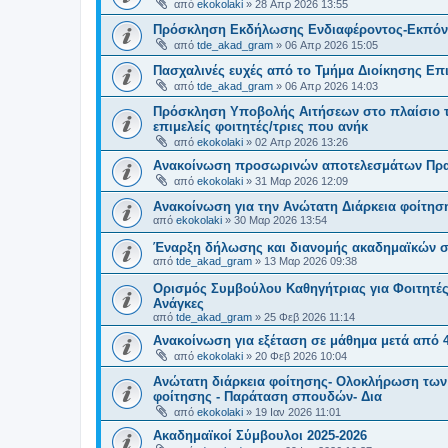
από
ekokolaki
»
28 Απρ 2026 13:55
Πρόσκληση Εκδήλωσης Ενδιαφέροντος-Εκπόνησ
από
tde_akad_gram
»
06 Απρ 2026 15:05
Πασχαλινές ευχές από το Τμήμα Διοίκησης Επ
από
tde_akad_gram
»
06 Απρ 2026 14:03
Πρόσκληση Υποβολής Αιτήσεων στο πλαίσιο 
επιμελείς φοιτητές/τριες που ανήκ
από
ekokolaki
»
02 Απρ 2026 13:26
Ανακοίνωση προσωρινών αποτελεσμάτων Πρα
από
ekokolaki
»
31 Μαρ 2026 12:09
Ανακοίνωση για την Ανώτατη Διάρκεια φοίτηση
από
ekokolaki
»
30 Μαρ 2026 13:54
Έναρξη δήλωσης και διανομής ακαδημαϊκών σ
από
tde_akad_gram
»
13 Μαρ 2026 09:38
Ορισμός Συμβούλου Καθηγήτριας για Φοιτητές/
Ανάγκες
από
tde_akad_gram
»
25 Φεβ 2026 11:14
Ανακοίνωση για εξέταση σε μάθημα μετά από 
από
ekokolaki
»
20 Φεβ 2026 10:04
Ανώτατη διάρκεια φοίτησης- Ολοκλήρωση των
φοίτησης - Παράταση σπουδών- Δια
από
ekokolaki
»
19 Ιαν 2026 11:01
Ακαδημαϊκοί Σύμβουλοι 2025-2026