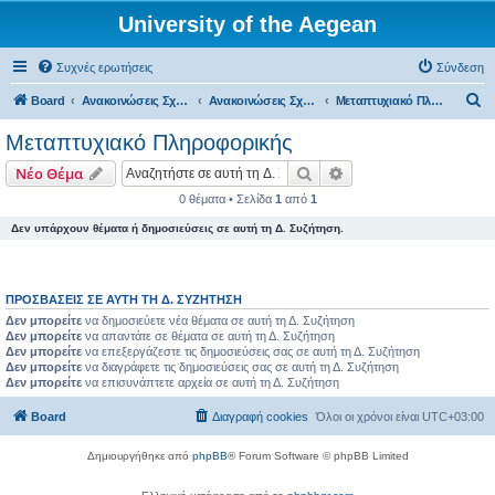
University of the Aegean
Συχνές ερωτήσεις
Σύνδεση
Α
Board
Ανακοινώσεις Σχολών, Τμημάτων, Συλλόγων & Υπηρεσιών
Ανακοινώσεις Σχολών & Τμημάτων (Σάμος)
Μεταπτυχιακό Πληροφορικής
ν
Μεταπτυχιακό Πληροφορικής
α
Αναζήτηση
Ειδική αναζήτηση
Νέο Θέμα
ζ
0 θέματα • Σελίδα
1
από
1
ή
Δεν υπάρχουν θέματα ή δημοσιεύσεις σε αυτή τη Δ. Συζήτηση.
τ
η
σ
ΠΡΟΣΒΆΣΕΙΣ ΣΕ ΑΥΤΉ ΤΗ Δ. ΣΥΖΉΤΗΣΗ
η
Δεν μπορείτε
να δημοσιεύετε νέα θέματα σε αυτή τη Δ. Συζήτηση
Δεν μπορείτε
να απαντάτε σε θέματα σε αυτή τη Δ. Συζήτηση
Δεν μπορείτε
να επεξεργάζεστε τις δημοσιεύσεις σας σε αυτή τη Δ. Συζήτηση
Δεν μπορείτε
να διαγράφετε τις δημοσιεύσεις σας σε αυτή τη Δ. Συζήτηση
Δεν μπορείτε
να επισυνάπτετε αρχεία σε αυτή τη Δ. Συζήτηση
Board
Διαγραφή cookies
Όλοι οι χρόνοι είναι
UTC+03:00
Δημιουργήθηκε από
phpBB
® Forum Software © phpBB Limited