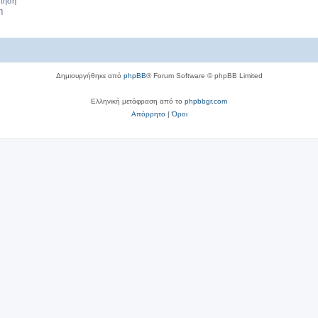
σ
ήτηση
η
ε
ι
ς
Δημιουργήθηκε από
phpBB
® Forum Software © phpBB Limited
Ελληνική μετάφραση από το
phpbbgr.com
Απόρρητο
|
Όροι