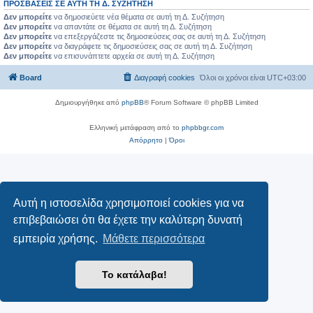
ΠΡΟΣΒΆΣΕΙΣ ΣΕ ΑΥΤΉ ΤΗ Δ. ΣΥΖΉΤΗΣΗ
Δεν μπορείτε
να δημοσιεύετε νέα θέματα σε αυτή τη Δ. Συζήτηση
Δεν μπορείτε
να απαντάτε σε θέματα σε αυτή τη Δ. Συζήτηση
Δεν μπορείτε
να επεξεργάζεστε τις δημοσιεύσεις σας σε αυτή τη Δ. Συζήτηση
Δεν μπορείτε
να διαγράφετε τις δημοσιεύσεις σας σε αυτή τη Δ. Συζήτηση
Δεν μπορείτε
να επισυνάπτετε αρχεία σε αυτή τη Δ. Συζήτηση
Board
Διαγραφή cookies
Όλοι οι χρόνοι είναι
UTC+03:00
Δημιουργήθηκε από
phpBB
® Forum Software © phpBB Limited
Ελληνική μετάφραση από το
phpbbgr.com
Απόρρητο
|
Όροι
Αυτή η ιστοσελίδα χρησιμοποιεί cookies για να
επιβεβαιώσει ότι θα έχετε την καλύτερη δυνατή
εμπειρία χρήσης.
Μάθετε περισσότερα
Το κατάλαβα!