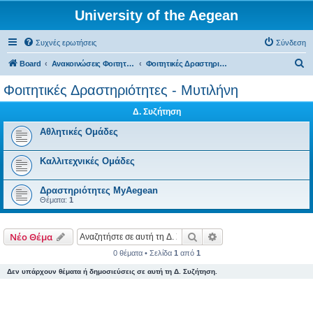
University of the Aegean
Συχνές ερωτήσεις
Σύνδεση
Α
Board
Ανακοινώσεις Φοιτητικών Δραστηριοτήτων
Φοιτητικές Δραστηριότητες - Μυτιλήνη
ν
Φοιτητικές Δραστηριότητες - Μυτιλήνη
α
Δ. Συζήτηση
ζ
ή
Αθλητικές Ομάδες
τ
Καλλιτεχνικές Ομάδες
η
σ
Δραστηριότητες MyAegean
η
Θέματα:
1
Αναζήτηση
Ειδική αναζήτηση
Νέο Θέμα
0 θέματα • Σελίδα
1
από
1
Δεν υπάρχουν θέματα ή δημοσιεύσεις σε αυτή τη Δ. Συζήτηση.