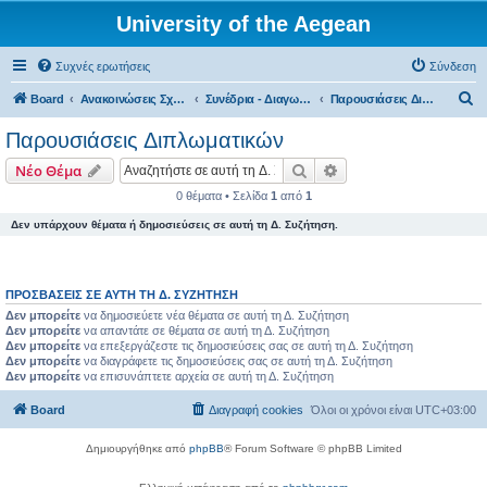
University of the Aegean
Συχνές ερωτήσεις
Σύνδεση
Α
Board
Ανακοινώσεις Σχολών, Τμημάτων, Συλλόγων & Υπηρεσιών
Συνέδρια - Διαγωνισμοί - Παρουσιάσεις Διπλωματικών
Παρουσιάσεις Διπλωματικών
ν
Παρουσιάσεις Διπλωματικών
α
Αναζήτηση
Ειδική αναζήτηση
Νέο Θέμα
ζ
0 θέματα • Σελίδα
1
από
1
ή
Δεν υπάρχουν θέματα ή δημοσιεύσεις σε αυτή τη Δ. Συζήτηση.
τ
η
σ
ΠΡΟΣΒΆΣΕΙΣ ΣΕ ΑΥΤΉ ΤΗ Δ. ΣΥΖΉΤΗΣΗ
η
Δεν μπορείτε
να δημοσιεύετε νέα θέματα σε αυτή τη Δ. Συζήτηση
Δεν μπορείτε
να απαντάτε σε θέματα σε αυτή τη Δ. Συζήτηση
Δεν μπορείτε
να επεξεργάζεστε τις δημοσιεύσεις σας σε αυτή τη Δ. Συζήτηση
Δεν μπορείτε
να διαγράφετε τις δημοσιεύσεις σας σε αυτή τη Δ. Συζήτηση
Δεν μπορείτε
να επισυνάπτετε αρχεία σε αυτή τη Δ. Συζήτηση
Board
Διαγραφή cookies
Όλοι οι χρόνοι είναι
UTC+03:00
Δημιουργήθηκε από
phpBB
® Forum Software © phpBB Limited