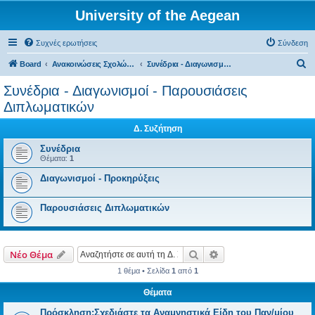
University of the Aegean
Συχνές ερωτήσεις
Σύνδεση
Α
Board
Ανακοινώσεις Σχολών, Τμημάτων, Συλλόγων & Υπηρεσιών
Συνέδρια - Διαγωνισμοί - Παρουσιάσεις Διπλωματικών
ν
Συνέδρια - Διαγωνισμοί - Παρουσιάσεις
α
Διπλωματικών
ζ
Δ. Συζήτηση
ή
Συνέδρια
τ
Θέματα:
1
η
Διαγωνισμοί - Προκηρύξεις
σ
η
Παρουσιάσεις Διπλωματικών
Αναζήτηση
Ειδική αναζήτηση
Νέο Θέμα
1 θέμα • Σελίδα
1
από
1
Θέματα
Πρόσκληση:Σχεδιάστε τα Αναμνηστικά Είδη του Παν/μίου