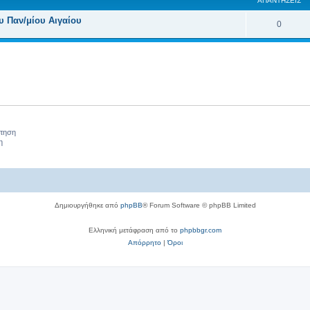
ΑΠΑΝΤΉΣΕΙΣ
τ
υ Παν/μίου Αιγαίου
Α
0
α
π
α
ν
τ
ή
σ
ήτηση
η
ε
ι
ς
Δημιουργήθηκε από
phpBB
® Forum Software © phpBB Limited
Ελληνική μετάφραση από το
phpbbgr.com
Απόρρητο
|
Όροι