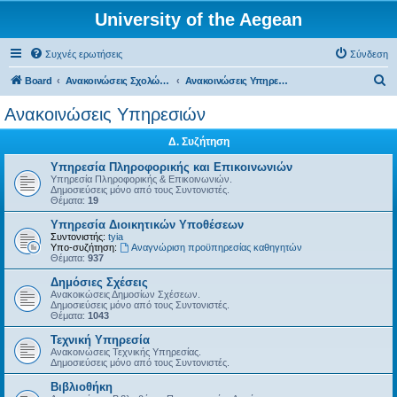
University of the Aegean
Συχνές ερωτήσεις
Σύνδεση
Α
Board
Ανακοινώσεις Σχολών, Τμημάτων, Συλλόγων & Υπηρεσιών
Ανακοινώσεις Υπηρεσιών
ν
Ανακοινώσεις Υπηρεσιών
α
Δ. Συζήτηση
ζ
ή
Υπηρεσία Πληροφορικής και Επικοινωνιών
Υπηρεσία Πληροφορικής & Επικοινωνιών.
τ
Δημοσιεύσεις μόνο από τους Συντονιστές.
Θέματα:
19
η
Υπηρεσία Διοικητικών Υποθέσεων
σ
Συντονιστής:
tyia
Υπο-συζήτηση:
Αναγνώριση προϋπηρεσίας καθηγητών
η
Θέματα:
937
Δημόσιες Σχέσεις
Ανακοικώσεις Δημοσίων Σχέσεων.
Δημοσιεύσεις μόνο από τους Συντονιστές.
Θέματα:
1043
Τεχνική Υπηρεσία
Ανακοινώσεις Τεχνικής Υπηρεσίας.
Δημοσιεύσεις μόνο από τους Συντονιστές.
Βιβλιοθήκη