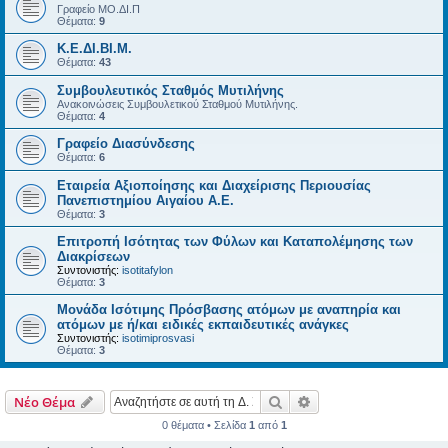
Γραφείο ΜΟ.ΔΙ.Π
Θέματα:
9
Κ.Ε.ΔΙ.ΒΙ.Μ.
Θέματα:
43
Συμβουλευτικός Σταθμός Μυτιλήνης
Ανακοινώσεις Συμβουλετικού Σταθμού Μυτιλήνης.
Θέματα:
4
Γραφείο Διασύνδεσης
Θέματα:
6
Εταιρεία Αξιοποίησης και Διαχείρισης Περιουσίας
Πανεπιστημίου Αιγαίου Α.Ε.
Θέματα:
3
Επιτροπή Ισότητας των Φύλων και Καταπολέμησης των
Διακρίσεων
Συντονιστής:
isotitafylon
Θέματα:
3
Μονάδα Ισότιμης Πρόσβασης ατόμων με αναπηρία και
ατόμων με ή/και ειδικές εκπαιδευτικές ανάγκες
Συντονιστής:
isotimiprosvasi
Θέματα:
3
Αναζήτηση
Ειδική αναζήτηση
Νέο Θέμα
0 θέματα • Σελίδα
1
από
1