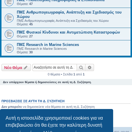
Θέματα:
47
ΠΜΣ Ανθρωπογεωγραφία, Ανάπτυξη και Σχεδιασμός του
Χώρου
ΠΜΣ Ανθρωπογεωγραφία, Ανάπτυξη και Σχεδιασμός του Χώρου
Θέματα:
45
ΠΜΣ Φυσικοί Κίνδυνοι και Αντιμετώπιση Καταστροφών
Θέματα:
27
ΠΜΣ Research in Marine Sciences
ΠΜΣ Research in Marine Sciences
Θέματα:
30
Αναζήτηση
Ειδική αναζήτηση
Νέο Θέμα
0 θέματα • Σελίδα
1
από
1
Δεν υπάρχουν θέματα ή δημοσιεύσεις σε αυτή τη Δ. Συζήτηση.
ΠΡΟΣΒΆΣΕΙΣ ΣΕ ΑΥΤΉ ΤΗ Δ. ΣΥΖΉΤΗΣΗ
Δεν μπορείτε
να δημοσιεύετε νέα θέματα σε αυτή τη Δ. Συζήτηση
Δεν μπορείτε
να απαντάτε σε θέματα σε αυτή τη Δ. Συζήτηση
Δεν μπορείτε
να επεξεργάζεστε τις δημοσιεύσεις σας σε αυτή τη Δ. Συζήτηση
Αυτή η ιστοσελίδα χρησιμοποιεί cookies για να
Δεν μπορείτε
να διαγράφετε τις δημοσιεύσεις σας σε αυτή τη Δ. Συζήτηση
Δεν μπορείτε
να επισυνάπτετε αρχεία σε αυτή τη Δ. Συζήτηση
επιβεβαιώσει ότι θα έχετε την καλύτερη δυνατή