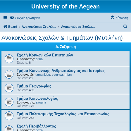
University of the Aegean
Συχνές ερωτήσεις
Σύνδεση
Α
Board
Ανακοινώσεις Σχολών, Τμημάτων, Συλλόγων & Υπηρεσιών
Ανακοινώσεις Σχολών & Τμημάτων (Μυτιλήνη)
ν
Ανακοινώσεις Σχολών & Τμημάτων (Μυτιλήνη)
α
Δ. Συζήτηση
ζ
ή
Σχολή Κοινωνικών Επιστημών
Συντονιστής:
eriha
τ
Θέματα:
6
η
Τμήμα Κοινωνικής Ανθρωπολογίας και Ιστορίας
Συντονιστές:
tamanidou
,
secr-sa
,
mfan
σ
Θέματα:
28
η
Τμήμα Γεωγραφίας
Θέματα:
469
Τμήμα Κοινωνιολογίας
Συντονιστής:
avouna
Θέματα:
176
Τμήμα Πολιτισμικής Τεχνολογίας και Επικοινωνίας
Θέματα:
243
Σχολή Περιβάλλοντος
Συντονιστής:
doxa