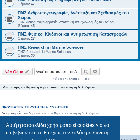
Θέματα:
47
ΠΜΣ Ανθρωπογεωγραφία, Ανάπτυξη και Σχεδιασμός του
Χώρου
ΠΜΣ Ανθρωπογεωγραφία, Ανάπτυξη και Σχεδιασμός του Χώρου
Θέματα:
45
ΠΜΣ Φυσικοί Κίνδυνοι και Αντιμετώπιση Καταστροφών
Θέματα:
27
ΠΜΣ Research in Marine Sciences
ΠΜΣ Research in Marine Sciences
Θέματα:
30
Αναζήτηση
Ειδική αναζήτηση
Νέο Θέμα
0 θέματα • Σελίδα
1
από
1
Δεν υπάρχουν θέματα ή δημοσιεύσεις σε αυτή τη Δ. Συζήτηση.
ΠΡΟΣΒΆΣΕΙΣ ΣΕ ΑΥΤΉ ΤΗ Δ. ΣΥΖΉΤΗΣΗ
Δεν μπορείτε
να δημοσιεύετε νέα θέματα σε αυτή τη Δ. Συζήτηση
Δεν μπορείτε
να απαντάτε σε θέματα σε αυτή τη Δ. Συζήτηση
Δεν μπορείτε
να επεξεργάζεστε τις δημοσιεύσεις σας σε αυτή τη Δ. Συζήτηση
Αυτή η ιστοσελίδα χρησιμοποιεί cookies για να
Δεν μπορείτε
να διαγράφετε τις δημοσιεύσεις σας σε αυτή τη Δ. Συζήτηση
Δεν μπορείτε
να επισυνάπτετε αρχεία σε αυτή τη Δ. Συζήτηση
επιβεβαιώσει ότι θα έχετε την καλύτερη δυνατή