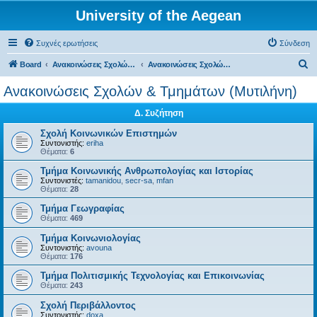
University of the Aegean
Συχνές ερωτήσεις
Σύνδεση
Α
Board
Ανακοινώσεις Σχολών, Τμημάτων, Συλλόγων & Υπηρεσιών
Ανακοινώσεις Σχολών & Τμημάτων (Μυτιλήνη)
ν
Ανακοινώσεις Σχολών & Τμημάτων (Μυτιλήνη)
α
Δ. Συζήτηση
ζ
ή
Σχολή Κοινωνικών Επιστημών
Συντονιστής:
eriha
τ
Θέματα:
6
η
Τμήμα Κοινωνικής Ανθρωπολογίας και Ιστορίας
Συντονιστές:
tamanidou
,
secr-sa
,
mfan
σ
Θέματα:
28
η
Τμήμα Γεωγραφίας
Θέματα:
469
Τμήμα Κοινωνιολογίας
Συντονιστής:
avouna
Θέματα:
176
Τμήμα Πολιτισμικής Τεχνολογίας και Επικοινωνίας
Θέματα:
243
Σχολή Περιβάλλοντος
Συντονιστής:
doxa