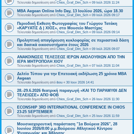
Τελευταία δημοσίευση από
Chios_Graf_Dim_Sch
«
09 Ιούλ 2026 11:24
ΜBA Aegean Online Info Day, 13 Ιουλίου 2026, ώρα 18.30
Τελευταία δημοσίευση από
Chios_Graf_Dim_Sch
«
09 Ιούλ 2026 09:17
Περιοδική Εκθεση Φωτογραφίας του Γιώργου Τατάκη
«ΚΑΡΥΑΤΙΣ Δ | ΧΙΟΣ», στο Μουσείο Μαστίχας
Τελευταία δημοσίευση από
Chios_Graf_Dim_Sch
«
09 Ιούλ 2026 09:14
Προληπτική απαγόρευση κυκλοφορίας σε περιαστικά δάση
και δασικά οικοσυστήματα έτους 2026
Τελευταία δημοσίευση από
Chios_Graf_Dim_Sch
«
09 Ιούλ 2026 09:07
ΑΝΑΚΟΙΝΩΣΙΣ ΤΕΛΕΣΕΩΣ ΙΕΡΩΝ ΑΚΟΛΟΥΘΙΩΝ ΑΠΟ ΤΗΝ
ΙΕΡΑ ΜΗΤΡΟΠΟΛΗ ΧΙΟΥ
Τελευταία δημοσίευση από
Chios_Graf_Dim_Sch
«
07 Ιούλ 2026 11:04
Δελτίο Τύπου για την Επετειακή εκδήλωση 25 χρόνια MBA
Aegean
Τελευταία δημοσίευση από
ibou
«
30 Ιουν 2026 14:41
28.-29.6.2026 θεατρική παραγωγή «ΚΑΙ ΤΟ ΠΑΡΑΜΥΘΙ ΔΕΝ
ΤΕΛΕΙΩΣΕ» ΑΠΟ ΦΟΒ
Τελευταία δημοσίευση από
Chios_Graf_Dim_Sch
«
26 Ιουν 2026 11:30
ECONSHIP 3RD INTERNATIONAL CONFERENCE IN CHIOS
23-25 SEPTEMBER
Τελευταία δημοσίευση από
Chios_Graf_Dim_Sch
«
25 Ιουν 2026 11:59
Mουσικοχορευτική παράσταση "1α Βούρεια 2026", 28
Ιουνίου 2026/8:00 μ.μ.Βούρειου Αθλητικού Κέντρου
Ψυχαγωγίας και Άθλησης