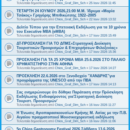
Τελευταία δημοσίευση από
Chios_Graf_Dim_Sch
«
25 Ιουν 2026 11:45
ΤΕΤΑΡΤΗ 24 ΙΟΥΝΙΟΥ 2026,21:00 Μ.Μ. Ίδρυμα «Μαρία
Τσάκος» Γρηγόρης Μπιθικώτσης 1922–2005
Τελευταία δημοσίευση από
Chios_Graf_Dim_Sch
«
22 Ιουν 2026 13:32
Δελτίο Τύπου για την Επετειακή Εκδήλωση για τα 10 χρόνια
του Executive MBA (eMBA)
Τελευταία δημοσίευση από
Chios_Graf_Dim_Sch
«
17 Ιουν 2026 15:49
ΔΤ-ΠΡΟΣΚΛΗΣΗ ΓΙΑ ΤΟ ΔΠΜΣ«Στρατηγική Διοίκηση
Τουριστικών Προορισμών & Επιχειρήσεων Φιλοξενίας»
Τελευταία δημοσίευση από
Chios_Graf_Dim_Sch
«
17 Ιουν 2026 15:36
ΠΡΟΣΚΛΗΣΗ ΓΙΑ ΤΑ 25 ΧΡΟΝΙΑ ΜΒΑ 25.6.2026 ΣΤΟ ΠΑΛΑΙΟ
ΧΡΗΜΑΤΙΣΤΗΡΙΟ ΣΤΗΝ ΑΘΗΝΑ
Τελευταία δημοσίευση από
Chios_Graf_Dim_Sch
«
17 Ιουν 2026 14:27
ΠΡΟΣΚΛΗΣΗ 22.6.2026 στο Ξενοδοχείο "ΧΑΝΔΡΗΣ"για
προγράμματα της UNESCO από την ΠΒΑ
Τελευταία δημοσίευση από
Chios_Graf_Dim_Sch
«
17 Ιουν 2026 14:13
Σας ενημερώνουμε ότι δόθηκε Παράταση στην Πρόσκληση
Εκδήλωσης Ενδιαφέροντος για'Στρατηγική Διοίκηση
Τουριστ. Προορισμών'
Τελευταία δημοσίευση από
Chios_Graf_Dim_Sch
«
16 Ιουν 2026 11:27
Η Ένωσις Αγιοπαρασκεουσίων Κρήνης Μ. Ασίας με την Π.Β.
Αιγαίου πραγματοποιεί Μουσικοχορευτική εκδήλωση
Τελευταία δημοσίευση από
Chios_Graf_Dim_Sch
«
16 Ιουν 2026 11:06
5o Chios Gastronomy Festival 2026 Σάββατο 13.6.2026