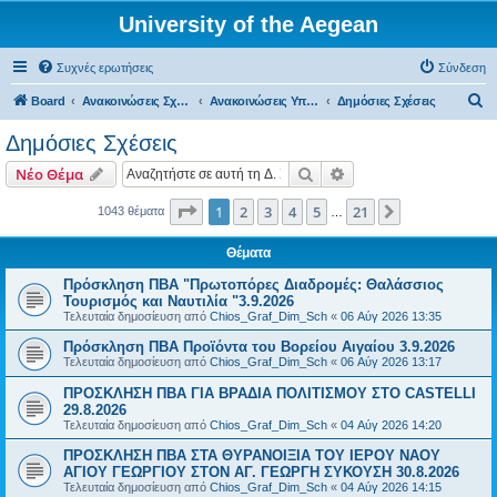
University of the Aegean
Συχνές ερωτήσεις
Σύνδεση
Α
Board
Ανακοινώσεις Σχολών, Τμημάτων, Συλλόγων & Υπηρεσιών
Ανακοινώσεις Υπηρεσιών
Δημόσιες Σχέσεις
ν
Δημόσιες Σχέσεις
α
Αναζήτηση
Ειδική αναζήτηση
Νέο Θέμα
ζ
ή
Σελίδα
1
από
21
1
2
3
4
5
21
Επόμενη
1043 θέματα
…
τ
Θέματα
η
Πρόσκληση ΠΒΑ "Πρωτοπόρες Διαδρομές: Θαλάσσιος
σ
Τουρισμός και Ναυτιλία "3.9.2026
η
Τελευταία δημοσίευση από
Chios_Graf_Dim_Sch
«
06 Αύγ 2026 13:35
Πρόσκληση ΠΒΑ Προϊόντα του Βορείου Αιγαίου 3.9.2026
Τελευταία δημοσίευση από
Chios_Graf_Dim_Sch
«
06 Αύγ 2026 13:17
ΠΡΟΣΚΛΗΣΗ ΠΒΑ ΓΙΑ ΒΡΑΔΙΑ ΠΟΛΙΤΙΣΜΟΥ ΣΤΟ CASTELLI
29.8.2026
Τελευταία δημοσίευση από
Chios_Graf_Dim_Sch
«
04 Αύγ 2026 14:20
ΠΡΟΣΚΛΗΣΗ ΠΒΑ ΣΤΑ ΘΥΡΑΝΟΙΞΙΑ ΤΟΥ ΙΕΡΟΥ ΝΑΟΥ
ΑΓΙΟΥ ΓΕΩΡΓΙΟΥ ΣΤΟΝ ΑΓ. ΓΕΩΡΓΗ ΣΥΚΟΥΣΗ 30.8.2026
Τελευταία δημοσίευση από
Chios_Graf_Dim_Sch
«
04 Αύγ 2026 14:15