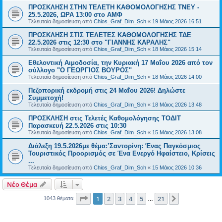
ΠΡΟΣΚΛΗΣΗ ΣΤΗΝ ΤΕΛΕΤΗ ΚΑΘΟΜΟΛΟΓΗΣΗΣ ΤNEY -
25.5.2026, ΩΡΑ 13:00 στο ΑΜΦ
Τελευταία δημοσίευση από
Chios_Graf_Dim_Sch
«
19 Μάιος 2026 16:51
ΠΡΟΣΚΛΗΣΗ ΣΤΙΣ ΤΕΛΕΤΕΣ ΚΑΘΟΜΟΛΟΓΗΣΗΣ ΤΔΕ
22.5.2026 στις 12:30 στο "ΓΙΑΝΝΗΣ ΚΑΡΑΛΗΣ"
Τελευταία δημοσίευση από
Chios_Graf_Dim_Sch
«
18 Μάιος 2026 15:14
Eθελοντική Aιμοδοσία, την Κυριακή 17 Μαΐου 2026 από τον
σύλλογο "Ο ΓΕΩΡΓΙΟΣ ΒΟΥΡΟΣ"
Τελευταία δημοσίευση από
Chios_Graf_Dim_Sch
«
18 Μάιος 2026 14:00
Πεζοπορική εκδρομή στις 24 Μαΐου 2026! Δηλώστε
Συμμετοχή!
Τελευταία δημοσίευση από
Chios_Graf_Dim_Sch
«
18 Μάιος 2026 13:48
ΠΡΟΣΚΛΗΣΗ στις Τελετές Καθομολόγησης ΤΟΔΙΤ
Παρασκευή 22.5.2026 στις 10:30
Τελευταία δημοσίευση από
Chios_Graf_Dim_Sch
«
15 Μάιος 2026 13:08
Διάλεξη 19.5.2026με θέμα:’Σαντορίνη: Ένας Παγκόσμιος
Τουριστικός Προορισμός σε Ένα Ενεργό Ηφαίστειο, Κρίσεις
...
Τελευταία δημοσίευση από
Chios_Graf_Dim_Sch
«
15 Μάιος 2026 10:36
Νέο Θέμα
Σελίδα
1
από
21
1
2
3
4
5
21
Επόμενη
1043 θέματα
…