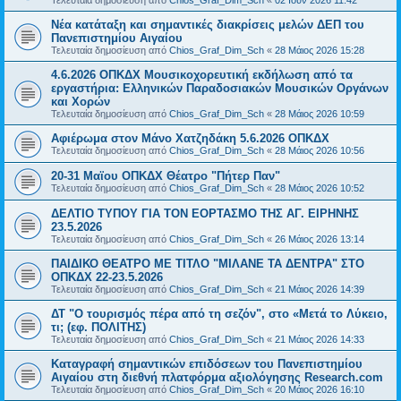
Τελευταία δημοσίευση από
Chios_Graf_Dim_Sch
«
02 Ιουν 2026 11:42
Νέα κατάταξη και σημαντικές διακρίσεις μελών ΔΕΠ του
Πανεπιστημίου Αιγαίου
Τελευταία δημοσίευση από
Chios_Graf_Dim_Sch
«
28 Μάιος 2026 15:28
4.6.2026 ΟΠΚΔΧ Μουσικοχορευτική εκδήλωση από τα
εργαστήρια: Ελληνικών Παραδοσιακών Μουσικών Οργάνων
και Χορών
Τελευταία δημοσίευση από
Chios_Graf_Dim_Sch
«
28 Μάιος 2026 10:59
Αφιέρωμα στον Μάνο Χατζηδάκη 5.6.2026 ΟΠΚΔΧ
Τελευταία δημοσίευση από
Chios_Graf_Dim_Sch
«
28 Μάιος 2026 10:56
20-31 Μαϊου ΟΠΚΔΧ Θέατρο "Πήτερ Παν"
Τελευταία δημοσίευση από
Chios_Graf_Dim_Sch
«
28 Μάιος 2026 10:52
ΔΕΛΤΙΟ ΤΥΠΟΥ ΓΙΑ ΤΟΝ ΕΟΡΤΑΣΜΟ ΤΗΣ ΑΓ. ΕΙΡΗΝΗΣ
23.5.2026
Τελευταία δημοσίευση από
Chios_Graf_Dim_Sch
«
26 Μάιος 2026 13:14
ΠΑΙΔΙΚΟ ΘΕΑΤΡΟ ΜΕ ΤΙΤΛΟ "ΜΙΛΑΝΕ ΤΑ ΔΕΝΤΡΑ" ΣΤΟ
ΟΠΚΔΧ 22-23.5.2026
Τελευταία δημοσίευση από
Chios_Graf_Dim_Sch
«
21 Μάιος 2026 14:39
ΔΤ "Ο τουρισμός πέρα από τη σεζόν", στο «Μετά το Λύκειο,
τι; (εφ. ΠΟΛΙΤΗΣ)
Τελευταία δημοσίευση από
Chios_Graf_Dim_Sch
«
21 Μάιος 2026 14:33
Καταγραφή σημαντικών επιδόσεων του Πανεπιστημίου
Αιγαίου στη διεθνή πλατφόρμα αξιολόγησης Research.com
Τελευταία δημοσίευση από
Chios_Graf_Dim_Sch
«
20 Μάιος 2026 16:10