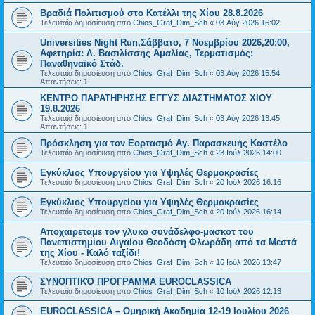
Βραδιά Πολιτισμού στο Κατέλλι της Χίου 28.8.2026
Τελευταία δημοσίευση από
Chios_Graf_Dim_Sch
«
03 Αύγ 2026 16:02
Universities Night Run,Σάββατο, 7 Νοεμβρίου 2026,20:00,
Αφετηρία: Λ. Βασιλίσσης Αμαλίας, Τερματισμός:
Παναθηναϊκό Στάδ.
Τελευταία δημοσίευση από
Chios_Graf_Dim_Sch
«
03 Αύγ 2026 15:54
Απαντήσεις:
1
ΚΕΝΤΡΟ ΠΑΡΑΤΗΡΗΣΗΣ ΕΓΓΥΣ ΔΙΑΣΤΗΜΑΤΟΣ ΧΙΟΥ
19.8.2026
Τελευταία δημοσίευση από
Chios_Graf_Dim_Sch
«
03 Αύγ 2026 13:45
Απαντήσεις:
1
Πρόσκληση για τον Εορτασμό Αγ. Παρασκευής Καστέλο
Τελευταία δημοσίευση από
Chios_Graf_Dim_Sch
«
23 Ιούλ 2026 14:00
Εγκύκλιος Υπουργείου για Υψηλές Θερμοκρασίες
Τελευταία δημοσίευση από
Chios_Graf_Dim_Sch
«
20 Ιούλ 2026 16:16
Εγκύκλιος Υπουργείου για Υψηλές Θερμοκρασίες
Τελευταία δημοσίευση από
Chios_Graf_Dim_Sch
«
20 Ιούλ 2026 16:14
Αποχαιρεταμε τον γλυκο συνάδελφο-μασκοτ του
Πανεπιστημίου Αιγαίου Θεοδόση Φλωράδη από τα Μεστά
της Χίου - Καλό ταξίδι!
Τελευταία δημοσίευση από
Chios_Graf_Dim_Sch
«
16 Ιούλ 2026 13:47
ΣΥΝΟΠΤΙΚΌ ΠΡΟΓΡΑΜΜΑ EUROCLASSICA
Τελευταία δημοσίευση από
Chios_Graf_Dim_Sch
«
10 Ιούλ 2026 12:13
EUROCLASSICA – Ομηρική Ακαδημία 12-19 Ιουλίου 2026