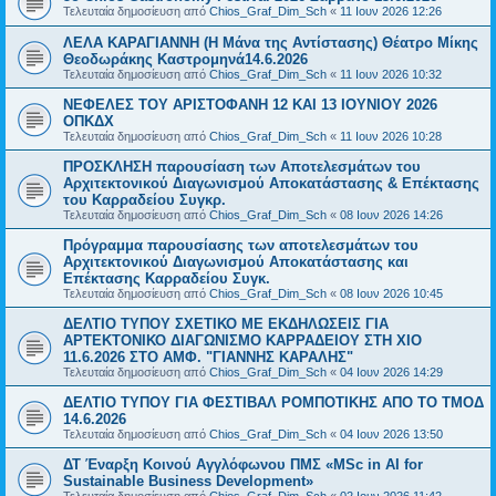
Τελευταία δημοσίευση από
Chios_Graf_Dim_Sch
«
11 Ιουν 2026 12:26
ΛΕΛΑ ΚΑΡΑΓΙΑΝΝΗ (Η Μάνα της Αντίστασης) Θέατρο Μίκης
Θεοδωράκης Καστρομηνά14.6.2026
Τελευταία δημοσίευση από
Chios_Graf_Dim_Sch
«
11 Ιουν 2026 10:32
ΝΕΦΕΛΕΣ ΤΟΥ ΑΡΙΣΤΟΦΑΝΗ 12 ΚΑΙ 13 ΙΟΥΝΙΟΥ 2026
ΟΠΚΔΧ
Τελευταία δημοσίευση από
Chios_Graf_Dim_Sch
«
11 Ιουν 2026 10:28
ΠΡΟΣΚΛΗΣΗ παρουσίαση των Αποτελεσμάτων του
Αρχιτεκτονικού Διαγωνισμού Αποκατάστασης & Επέκτασης
του Καρραδείου Συγκρ.
Τελευταία δημοσίευση από
Chios_Graf_Dim_Sch
«
08 Ιουν 2026 14:26
Πρόγραμμα παρουσίασης των αποτελεσμάτων του
Αρχιτεκτονικού Διαγωνισμού Αποκατάστασης και
Επέκτασης Καρραδείου Συγκ.
Τελευταία δημοσίευση από
Chios_Graf_Dim_Sch
«
08 Ιουν 2026 10:45
ΔΕΛΤΙΟ ΤΥΠΟΥ ΣΧΕΤΙΚΟ ΜΕ ΕΚΔΗΛΩΣΕΙΣ ΓΙΑ
ΑΡΤΕΚΤΟΝΙΚΟ ΔΙΑΓΩΝΙΣΜΟ ΚΑΡΡΑΔΕΙΟΥ ΣΤΗ ΧΙΟ
11.6.2026 ΣΤΟ ΑΜΦ. "ΓΙΑΝΝΗΣ ΚΑΡΑΛΗΣ"
Τελευταία δημοσίευση από
Chios_Graf_Dim_Sch
«
04 Ιουν 2026 14:29
ΔΕΛΤΙΟ ΤΥΠΟΥ ΓΙΑ ΦΕΣΤΙΒΑΛ ΡΟΜΠΟΤΙΚΗΣ ΑΠΟ ΤΟ ΤΜΟΔ
14.6.2026
Τελευταία δημοσίευση από
Chios_Graf_Dim_Sch
«
04 Ιουν 2026 13:50
ΔΤ Έναρξη Κοινού Αγγλόφωνου ΠΜΣ «MSc in AI for
Sustainable Business Development»