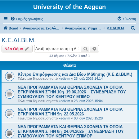
University of the Aegean
Συχνές ερωτήσεις
Σύνδεση
Α
Board
Ανακοινώσεις Σχολών, Τμημάτων, Συλλόγων & Υπηρεσιών
Ανακοινώσεις Υπηρεσιών
Κ.Ε.ΔΙ.ΒΙ.Μ.
ν
Κ.Ε.ΔΙ.ΒΙ.Μ.
α
Αναζήτηση
Ειδική αναζήτηση
Νέο Θέμα
ζ
43 θέματα • Σελίδα
1
από
1
ή
Θέματα
τ
η
Κέντρο Επιμόρφωσης και Δια Βίου Μάθησης (Κ.Ε.ΔΙ.ΒΙ.Μ.)
Τελευταία δημοσίευση από
kedivim
«
23 Ιούλ 2026 14:14
σ
NEA ΠΡΟΓΡΑΜΜΑΤΑ ΚΑΙ ΘΕΡΙΝΑ ΣΧΟΛΕΙΑ ΤΑ ΟΠΟΙΑ
η
ΕΓΚΡΙΘΗΚΑΝ ΣΤΗΝ 10η_19.06.2026 _ ΣΥΝΕΔΡΙΑΣΗ ΤΟΥ
ΣΥΜΒΟΥΛΙΟΥ ΤΟΥ ΚΕΝΤΡΟΥ ΕΠΙΜΟ
Τελευταία δημοσίευση από
kedivim
«
23 Ιουν 2026 15:04
NEΑ ΠΡΟΓΡΑΜΜΑΤΑ ΚΑΙ ΘΕΡΙΝΑ ΣΧΟΛΕΙΑ ΤΑ ΟΠΟΙΑ
ΕΓΚΡΙΘΗΚΑΝ ΣΤΗΝ 9η_22.05.2026
Τελευταία δημοσίευση από
kedivim
«
08 Ιουν 2026 15:28
NEA ΠΡΟΓΡΑΜΜΑΤΑ ΚΑΙ ΘΕΡΙΝΑ ΣΧΟΛΕΙΑ ΤΑ ΟΠΟΙΑ
ΕΓΚΡΙΘΗΚΑΝ ΣΤΗΝ 8η_24.04.2026 _ ΣΥΝΕΔΡΙΑΣΗ ΤΟΥ
ΣΥΜΒΟΥΛΙΟΥ ΤΟΥ ΚΕΝΤΡΟΥ ΕΠΙΜΟΡ