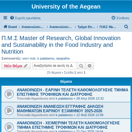
University of the Aegean
Συχνές ερωτήσεις
Σύνδεση
Α
Board
Ανακοινώσεις Σχολών, Τμημάτων, Συλλόγων & Υπηρεσιών
Ανακοινώσεις Σχολών & Τμημάτων (Λήμνος)
Τμήμα Επιστήμης Τροφίμων και Διατροφής
Π.Μ.Σ Master of Research, Global Innovation and Sustainability in the Food Industry and Nutrition
ν
Π.Μ.Σ Master of Research, Global Innovation
α
and Sustainability in the Food Industry and
ζ
Nutrition
ή
Συντονιστές:
secr-nutr
,
k.palatianou
,
epapatha
τ
Αναζήτηση
Ειδική αναζήτηση
Νέο Θέμα
η
25 θέματα • Σελίδα
1
από
1
σ
Θέματα
η
ΑΝΑΚΟΙΝΩΣΗ - ΕΑΡΙΝΗ ΤΕΛΕΤΗ ΚΑΘΟΜΟΛΟΓΗΣΗΣ ΤΜΗΜΑ
ΕΠΙΣΤΗΜΗΣ ΤΡΟΦΙΜΩΝ ΚΑΙ ΔΙΑΤΡΟΦΗΣ
Τελευταία δημοσίευση από
k.palatianou
«
28 Απρ 2026 13:32
ΑΝΑΚΟΙΝΩΣΗ ΑΝΑΝΕΩΣΗ ΕΓΓΡΑΦΗΣ ΔΗΛΩΣΗ
ΜΑΘΗΜΑΤΩΝ ΕΑΡΙΝΟΥ ΕΞΑΜΗΝΟΥ 2025-2026
Τελευταία δημοσίευση από
k.palatianou
«
12 Φεβ 2026 12:06
ΑΝΑΚΟΙΝΩΣΗ - ΧΕΙΜΕΡΙΝΗ ΤΕΛΕΤΗ ΚΑΘΟΜΟΛΟΓΗΣΗΣ
ΤΜΗΜΑ ΕΠΙΣΤΗΜΗΣ ΤΡΟΦΙΜΩΝ ΚΑΙ ΔΙΑΤΡΟΦΗΣ
Τελευταία δημοσίευση από
k.palatianou
«
21 Οκτ 2025 14:04