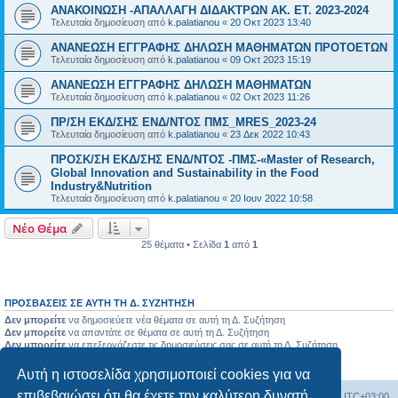
ΑΝΑΚΟΙΝΩΣΗ -ΑΠΑΛΛΑΓΗ ΔΙΔΑΚΤΡΩΝ ΑΚ. ΕΤ. 2023-2024
Τελευταία δημοσίευση από
k.palatianou
«
20 Οκτ 2023 13:40
ΑΝΑΝΕΩΣΗ ΕΓΓΡΑΦΗΣ ΔΗΛΩΣΗ ΜΑΘΗΜΑΤΩΝ ΠΡΟΤΟΕΤΩΝ
Τελευταία δημοσίευση από
k.palatianou
«
09 Οκτ 2023 15:19
ΑΝΑΝΕΩΣΗ ΕΓΓΡΑΦΗΣ ΔΗΛΩΣΗ ΜΑΘΗΜΑΤΩΝ
Τελευταία δημοσίευση από
k.palatianou
«
02 Οκτ 2023 11:26
ΠΡ/ΣΗ ΕΚΔ/ΣΗΣ ΕΝΔ/ΝΤΟΣ ΠΜΣ_MRES_2023-24
Τελευταία δημοσίευση από
k.palatianou
«
23 Δεκ 2022 10:43
ΠΡΟΣΚ/ΣΗ ΕΚΔ/ΣΗΣ ΕΝΔ/ΝΤΟΣ -ΠΜΣ-«Master of Research,
Global Innovation and Sustainability in the Food
Industry&Nutrition
Τελευταία δημοσίευση από
k.palatianou
«
20 Ιουν 2022 10:58
Νέο Θέμα
25 θέματα • Σελίδα
1
από
1
ΠΡΟΣΒΆΣΕΙΣ ΣΕ ΑΥΤΉ ΤΗ Δ. ΣΥΖΉΤΗΣΗ
Δεν μπορείτε
να δημοσιεύετε νέα θέματα σε αυτή τη Δ. Συζήτηση
Δεν μπορείτε
να απαντάτε σε θέματα σε αυτή τη Δ. Συζήτηση
Δεν μπορείτε
να επεξεργάζεστε τις δημοσιεύσεις σας σε αυτή τη Δ. Συζήτηση
Δεν μπορείτε
να διαγράφετε τις δημοσιεύσεις σας σε αυτή τη Δ. Συζήτηση
Δεν μπορείτε
να επισυνάπτετε αρχεία σε αυτή τη Δ. Συζήτηση
Αυτή η ιστοσελίδα χρησιμοποιεί cookies για να
επιβεβαιώσει ότι θα έχετε την καλύτερη δυνατή
Board
Διαγραφή cookies
Όλοι οι χρόνοι είναι
UTC+03:00