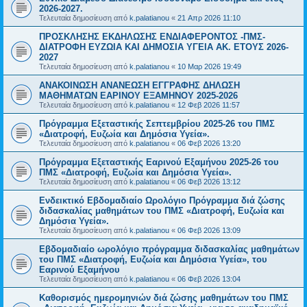
2026-2027.
Τελευταία δημοσίευση από
k.palatianou
«
21 Απρ 2026 11:10
ΠΡΟΣΚΛΗΣΗΣ ΕΚΔΗΛΩΣΗΣ ΕΝΔΙΑΦΕΡΟΝΤΟΣ -ΠΜΣ-
ΔΙΑΤΡΟΦΗ ΕΥΖΩΙΑ ΚΑΙ ΔΗΜΟΣΙΑ ΥΓΕΙΑ AK. ETOYΣ 2026-
2027
Τελευταία δημοσίευση από
k.palatianou
«
10 Μαρ 2026 19:49
ΑΝΑΚΟΙΝΩΣΗ ΑΝΑΝΕΩΣΗ ΕΓΓΡΑΦΗΣ ΔΗΛΩΣΗ
ΜΑΘΗΜΑΤΩΝ ΕΑΡΙΝΟΥ ΕΞΑΜΗΝΟΥ 2025-2026
Τελευταία δημοσίευση από
k.palatianou
«
12 Φεβ 2026 11:57
Πρόγραμμα Εξεταστικής Σεπτεμβρίου 2025-26 του ΠΜΣ
«Διατροφή, Ευζωία και Δημόσια Υγεία».
Τελευταία δημοσίευση από
k.palatianou
«
06 Φεβ 2026 13:20
Πρόγραμμα Εξεταστικής Εαρινού Εξαμήνου 2025-26 του
ΠΜΣ «Διατροφή, Ευζωία και Δημόσια Υγεία».
Τελευταία δημοσίευση από
k.palatianou
«
06 Φεβ 2026 13:12
Ενδεικτικό Εβδομαδιαίο Ωρολόγιο Πρόγραμμα διά ζώσης
διδασκαλίας μαθημάτων του ΠΜΣ «Διατροφή, Ευζωία και
Δημόσια Υγεία».
Τελευταία δημοσίευση από
k.palatianou
«
06 Φεβ 2026 13:09
Εβδομαδιαίο ωρολόγιο πρόγραμμα διδασκαλίας μαθημάτων
του ΠΜΣ «Διατροφή, Ευζωία και Δημόσια Υγεία», του
Εαρινού Εξαμήνου
Τελευταία δημοσίευση από
k.palatianou
«
06 Φεβ 2026 13:04
Καθορισμός ημερομηνιών διά ζώσης μαθημάτων του ΠΜΣ