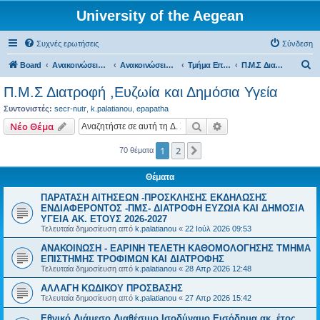
University of the Aegean
Συχνές ερωτήσεις
Σύνδεση
Α
Board
Ανακοινώσεις Σχολών, Τμημάτων, Συλλόγων & Υπηρεσιών
Ανακοινώσεις Σχολών & Τμημάτων (Λήμνος)
Τμήμα Επιστήμης Τροφίμων και Διατροφής
Π.Μ.Σ Διατροφή ,Ευζωία και Δημόσια Υγεία
ν
Π.Μ.Σ Διατροφή ,Ευζωία και Δημόσια Υγεία
α
Συντονιστές:
secr-nutr
,
k.palatianou
,
epapatha
ζ
Αναζήτηση
Ειδική αναζήτηση
Νέο Θέμα
ή
1
2
Επόμενη
70 θέματα
τ
η
Θέματα
σ
ΠΑΡΑΤΑΣΗ ΑΙΤΗΣΕΩΝ -ΠΡΟΣΚΛΗΣΗΣ ΕΚΔΗΛΩΣΗΣ
η
ΕΝΔΙΑΦΕΡΟΝΤΟΣ -ΠΜΣ- ΔΙΑΤΡΟΦΗ ΕΥΖΩΙΑ ΚΑΙ ΔΗΜΟΣΙΑ
ΥΓΕΙΑ AK. ETOYΣ 2026-2027
Τελευταία δημοσίευση από
k.palatianou
«
22 Ιούλ 2026 09:53
ΑΝΑΚΟΙΝΩΣΗ - ΕΑΡΙΝΗ ΤΕΛΕΤΗ ΚΑΘΟΜΟΛΟΓΗΣΗΣ ΤΜΗΜΑ
ΕΠΙΣΤΗΜΗΣ ΤΡΟΦΙΜΩΝ ΚΑΙ ΔΙΑΤΡΟΦΗΣ
Τελευταία δημοσίευση από
k.palatianou
«
28 Απρ 2026 12:48
ΑΛΛΑΓΗ ΚΩΔΙΚΟΥ ΠΡΟΣΒΑΣΗΣ
Τελευταία δημοσίευση από
k.palatianou
«
27 Απρ 2026 15:42
Εθνικό Διάμεσο Διαθέσιμο Ισοδύναμο Εισόδημα ακ. έτος