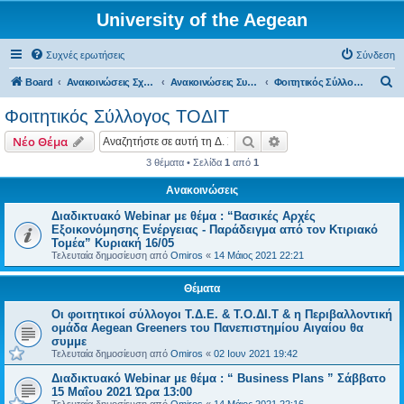
University of the Aegean
Συχνές ερωτήσεις
Σύνδεση
Α
Board
Ανακοινώσεις Σχολών, Τμημάτων, Συλλόγων & Υπηρεσιών
Ανακοινώσεις Συλλόγων
Φοιτητικός Σύλλογος ΤΟΔΙΤ
ν
Φοιτητικός Σύλλογος ΤΟΔΙΤ
α
Αναζήτηση
Ειδική αναζήτηση
Νέο Θέμα
ζ
3 θέματα • Σελίδα
1
από
1
ή
Ανακοινώσεις
τ
η
Διαδικτυακό Webinar με θέμα : “Βασικές Αρχές
Εξοικονόμησης Ενέργειας - Παράδειγμα από τον Κτιριακό
σ
Τομέα” Κυριακή 16/05
η
Τελευταία δημοσίευση από
Omiros
«
14 Μάιος 2021 22:21
Θέματα
Οι φοιτητικοί σύλλογοι Τ.Δ.Ε. & Τ.Ο.ΔΙ.Τ & η Περιβαλλοντική
ομάδα Aegean Greeners του Πανεπιστημίου Αιγαίου θα
συμμε
Τελευταία δημοσίευση από
Omiros
«
02 Ιουν 2021 19:42
Διαδικτυακό Webinar με θέμα : “ Business Plans ” Σάββατο
15 Μαΐου 2021 Ώρα 13:00