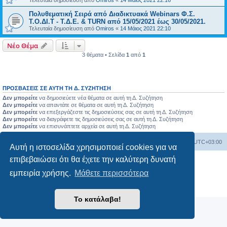
Τελευταία δημοσίευση από
Omiros
«
14 Μάιος 2021 22:16
Πολυθεματική Σειρά από Διαδικτυακά Webinars Φ.Σ.
Τ.Ο.ΔΙ.Τ - Τ.Δ.Ε. & TURN από 15/05/2021 έως 30/05/2021.
Τελευταία δημοσίευση από
Omiros
«
14 Μάιος 2021 22:10
Νέο Θέμα
3 θέματα • Σελίδα
1
από
1
ΠΡΟΣΒΆΣΕΙΣ ΣΕ ΑΥΤΉ ΤΗ Δ. ΣΥΖΉΤΗΣΗ
Δεν μπορείτε
να δημοσιεύετε νέα θέματα σε αυτή τη Δ. Συζήτηση
Δεν μπορείτε
να απαντάτε σε θέματα σε αυτή τη Δ. Συζήτηση
Δεν μπορείτε
να επεξεργάζεστε τις δημοσιεύσεις σας σε αυτή τη Δ. Συζήτηση
Δεν μπορείτε
να διαγράφετε τις δημοσιεύσεις σας σε αυτή τη Δ. Συζήτηση
Δεν μπορείτε
να επισυνάπτετε αρχεία σε αυτή τη Δ. Συζήτηση
Board
Διαγραφή cookies
Όλοι οι χρόνοι είναι
UTC+03:00
Αυτή η ιστοσελίδα χρησιμοποιεί cookies για να
επιβεβαιώσει ότι θα έχετε την καλύτερη δυνατή
Δημιουργήθηκε από
phpBB
® Forum Software © phpBB Limited
εμπειρία χρήσης.
Μάθετε περισσότερα
Ελληνική μετάφραση από το
phpbbgr.com
Απόρρητο
|
Όροι
Το κατάλαβα!