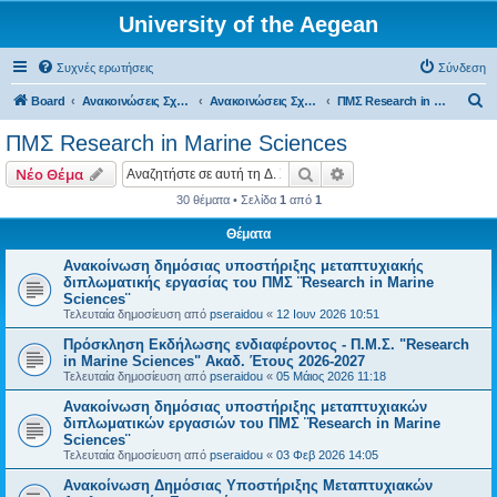
University of the Aegean
Συχνές ερωτήσεις
Σύνδεση
Α
Board
Ανακοινώσεις Σχολών, Τμημάτων, Συλλόγων & Υπηρεσιών
Ανακοινώσεις Σχολών & Τμημάτων (Μυτιλήνη)
ΠΜΣ Research in Marine Sciences
ν
ΠΜΣ Research in Marine Sciences
α
Αναζήτηση
Ειδική αναζήτηση
Νέο Θέμα
ζ
30 θέματα • Σελίδα
1
από
1
ή
Θέματα
τ
η
Ανακοίνωση δημόσιας υποστήριξης μεταπτυχιακής
διπλωματικής εργασίας του ΠΜΣ ¨Research in Marine
σ
Sciences¨
η
Τελευταία δημοσίευση από
pseraidou
«
12 Ιουν 2026 10:51
Πρόσκληση Εκδήλωσης ενδιαφέροντος - Π.Μ.Σ. "Research
in Marine Sciences" Ακαδ. Έτους 2026-2027
Τελευταία δημοσίευση από
pseraidou
«
05 Μάιος 2026 11:18
Ανακοίνωση δημόσιας υποστήριξης μεταπτυχιακών
διπλωματικών εργασιών του ΠΜΣ ¨Research in Marine
Sciences¨
Τελευταία δημοσίευση από
pseraidou
«
03 Φεβ 2026 14:05
Ανακοίνωση Δημόσιας Υποστήριξης Μεταπτυχιακών