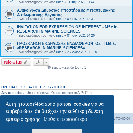
Τελευταία δημοσίευση από
rmsc
«
11 Φεβ 2022 10:44
Ανακοίνωση Δημόσιας Υποστήριξης Μεταπτυχιακής
Διπλωματικής Εργασίας
Τελευταία δημοσίευση από
rmsc
«
09 Ιούλ 2021 12:37
INVITATION FOR EXPRESSION OF INTEREST - MSc in
RESEARCH IN MARINE SCIENCES
Τελευταία δημοσίευση από
rmsc
«
04 Ιουν 2021 14:20
ΠΡΟΣΚΛΗΣΗ ΕΚΔΗΛΩΣΗΣ ΕΝΔΙΑΦΕΡΟΝΤΟΣ - Π.Μ.Σ.
«RESEARCH IN MARINE SCIENCES»
Τελευταία δημοσίευση από
rmsc
«
26 Μάιος 2021 10:18
Νέο Θέμα
30 θέματα • Σελίδα
1
από
1
ΠΡΟΣΒΆΣΕΙΣ ΣΕ ΑΥΤΉ ΤΗ Δ. ΣΥΖΉΤΗΣΗ
Δεν μπορείτε
να δημοσιεύετε νέα θέματα σε αυτή τη Δ. Συζήτηση
Δεν μπορείτε
να απαντάτε σε θέματα σε αυτή τη Δ. Συζήτηση
Δεν μπορείτε
να επεξεργάζεστε τις δημοσιεύσεις σας σε αυτή τη Δ. Συζήτηση
Αυτή η ιστοσελίδα χρησιμοποιεί cookies για να
Δεν μπορείτε
να διαγράφετε τις δημοσιεύσεις σας σε αυτή τη Δ. Συζήτηση
Δεν μπορείτε
να επισυνάπτετε αρχεία σε αυτή τη Δ. Συζήτηση
επιβεβαιώσει ότι θα έχετε την καλύτερη δυνατή
Board
Διαγραφή cookies
Όλοι οι χρόνοι είναι
UTC+03:00
εμπειρία χρήσης.
Μάθετε περισσότερα
Δημιουργήθηκε από
phpBB
® Forum Software © phpBB Limited