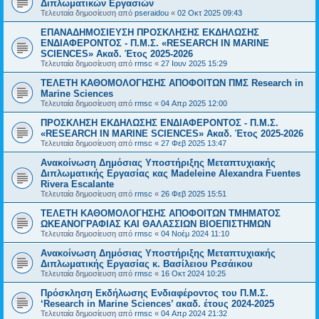
Διπλωματικών Εργασιών
Τελευταία δημοσίευση από
pseraidou
«
02 Οκτ 2025 09:43
ΕΠΑΝΑΔΗΜΟΣΙΕΥΣΗ ΠΡΟΣΚΛΗΣΗΣ ΕΚΔΗΛΩΣΗΣ
ΕΝΔΙΑΦΕΡΟΝΤΟΣ - Π.Μ.Σ. «RESEARCH IN MARINE
SCIENCES» Ακαδ. Έτος 2025-2026
Τελευταία δημοσίευση από
rmsc
«
27 Ιουν 2025 15:29
ΤΕΛΕΤΗ ΚΑΘΟΜΟΛΟΓΗΣΗΣ ΑΠΟΦΟΙΤΩΝ ΠΜΣ Research in
Marine Sciences
Τελευταία δημοσίευση από
rmsc
«
04 Απρ 2025 12:00
ΠΡΟΣΚΛΗΣΗ ΕΚΔΗΛΩΣΗΣ ΕΝΔΙΑΦΕΡΟΝΤΟΣ - Π.Μ.Σ.
«RESEARCH IN MARINE SCIENCES» Ακαδ. Έτος 2025-2026
Τελευταία δημοσίευση από
rmsc
«
27 Φεβ 2025 13:47
Ανακοίνωση Δημόσιας Υποστήριξης Μεταπτυχιακής
Διπλωματικής Εργασίας κας Madeleine Alexandra Fuentes
Rivera Escalante
Τελευταία δημοσίευση από
rmsc
«
26 Φεβ 2025 15:51
ΤΕΛΕΤΗ ΚΑΘΟΜΟΛΟΓΗΣΗΣ ΑΠΟΦΟΙΤΩΝ ΤΜΗΜΑΤΟΣ
ΩΚΕΑΝΟΓΡΑΦΙΑΣ ΚΑΙ ΘΑΛΑΣΣΙΩΝ ΒΙΟΕΠΙΣΤΗΜΩΝ
Τελευταία δημοσίευση από
rmsc
«
04 Νοέμ 2024 11:10
Ανακοίνωση Δημόσιας Υποστήριξης Μεταπτυχιακής
Διπλωματικής Εργασίας κ. Βασίλειου Ρεσάικου
Τελευταία δημοσίευση από
rmsc
«
16 Οκτ 2024 10:25
Πρόσκληση Εκδήλωσης Ενδιαφέροντος του Π.Μ.Σ.
‘Research in Marine Sciences’ ακαδ. έτους 2024-2025
Τελευταία δημοσίευση από
rmsc
«
04 Απρ 2024 21:32