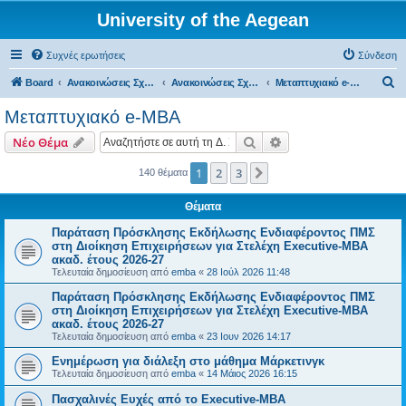
University of the Aegean
Συχνές ερωτήσεις
Σύνδεση
Α
Board
Ανακοινώσεις Σχολών, Τμημάτων, Συλλόγων & Υπηρεσιών
Ανακοινώσεις Σχολών & Τμημάτων (Χίος)
Μεταπτυχιακό e-MBA
ν
Μεταπτυχιακό e-MBA
α
Αναζήτηση
Ειδική αναζήτηση
Νέο Θέμα
ζ
ή
1
2
3
Επόμενη
140 θέματα
τ
Θέματα
η
Παράταση Πρόσκλησης Εκδήλωσης Ενδιαφέροντος ΠΜΣ
σ
στη Διοίκηση Επιχειρήσεων για Στελέχη Executive-MBΑ
η
ακαδ. έτους 2026-27
Τελευταία δημοσίευση από
emba
«
28 Ιούλ 2026 11:48
Παράταση Πρόσκλησης Εκδήλωσης Ενδιαφέροντος ΠΜΣ
στη Διοίκηση Επιχειρήσεων για Στελέχη Executive-MBΑ
ακαδ. έτους 2026-27
Τελευταία δημοσίευση από
emba
«
23 Ιουν 2026 14:17
Ενημέρωση για διάλεξη στο μάθημα Μάρκετινγκ
Τελευταία δημοσίευση από
emba
«
14 Μάιος 2026 16:15
Πασχαλινές Ευχές από το Executive-MBA