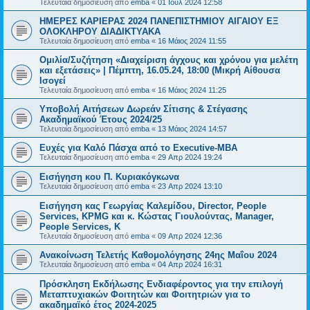
Τελευταία δημοσίευση από
emba
«
01 Ιούλ 2024 12:58
ΗΜΕΡΕΣ ΚΑΡΙΕΡΑΣ 2024 ΠΑΝΕΠΙΣΤΗΜΙΟΥ ΑΙΓΑΙΟΥ ΕΞ
ΟΛΟΚΛΗΡΟΥ ΔΙΑΔΙΚΤΥΑΚΑ
Τελευταία δημοσίευση από
emba
«
16 Μάιος 2024 11:55
Ομιλία/Συζήτηση «Διαχείριση άγχους και χρόνου για μελέτη
και εξετάσεις» | Πέμπτη, 16.05.24, 18:00 (Μικρή Αίθουσα
Ισογεί
Τελευταία δημοσίευση από
emba
«
16 Μάιος 2024 11:25
Υποβολή Αιτήσεων Δωρεάν Σίτισης & Στέγασης
Ακαδημαϊκού Έτους 2024/25
Τελευταία δημοσίευση από
emba
«
13 Μάιος 2024 14:57
Ευχές για Καλό Πάσχα από το Executive-MBA
Τελευταία δημοσίευση από
emba
«
29 Απρ 2024 19:24
Εισήγηση κου Π. Κυριακόγκωνα
Τελευταία δημοσίευση από
emba
«
23 Απρ 2024 13:10
Εισήγηση κας Γεωργίας Καλεμίδου, Director, People
Services, KPMG και κ. Κώστας Γιουλούντας, Manager,
People Services, K
Τελευταία δημοσίευση από
emba
«
09 Απρ 2024 12:36
Ανακοίνωση Τελετής Καθομολόγησης 24ης Μαΐου 2024
Τελευταία δημοσίευση από
emba
«
04 Απρ 2024 16:31
Πρόσκληση Εκδήλωσης Ενδιαφέροντος για την επιλογή
Μεταπτυχιακών Φοιτητών και Φοιτητριών για το
ακαδημαϊκό έτος 2024-2025