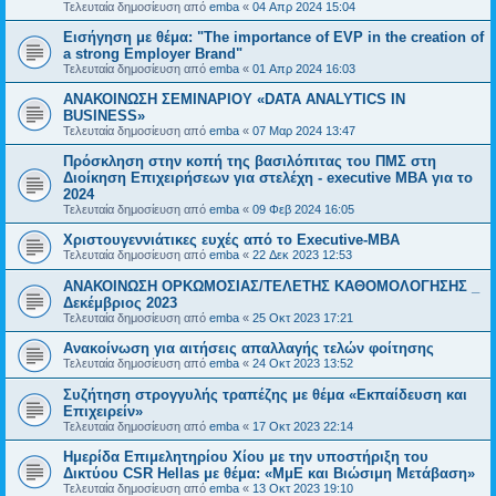
Τελευταία δημοσίευση από
emba
«
04 Απρ 2024 15:04
Εισήγηση με θέμα: "The importance of EVP in the creation of
a strong Employer Brand"
Τελευταία δημοσίευση από
emba
«
01 Απρ 2024 16:03
ΑΝΑΚΟΙΝΩΣΗ ΣΕΜΙΝΑΡΙΟΥ «DATA ANALYTICS IN
BUSINESS»
Τελευταία δημοσίευση από
emba
«
07 Μαρ 2024 13:47
Πρόσκληση στην κοπή της βασιλόπιτας του ΠΜΣ στη
Διοίκηση Επιχειρήσεων για στελέχη - executive ΜΒΑ για το
2024
Τελευταία δημοσίευση από
emba
«
09 Φεβ 2024 16:05
Χριστουγεννιάτικες ευχές από το Executive-MBA
Τελευταία δημοσίευση από
emba
«
22 Δεκ 2023 12:53
ΑΝΑΚΟΙΝΩΣΗ ΟΡΚΩΜΟΣΙΑΣ/ΤΕΛΕΤΗΣ ΚΑΘΟΜΟΛΟΓΗΣΗΣ _
Δεκέμβριος 2023
Τελευταία δημοσίευση από
emba
«
25 Οκτ 2023 17:21
Ανακοίνωση για αιτήσεις απαλλαγής τελών φοίτησης
Τελευταία δημοσίευση από
emba
«
24 Οκτ 2023 13:52
Συζήτηση στρογγυλής τραπέζης με θέμα «Εκπαίδευση και
Επιχειρείν»
Τελευταία δημοσίευση από
emba
«
17 Οκτ 2023 22:14
Ημερίδα Επιμελητηρίου Χίου με την υποστήριξη του
Δικτύου CSR Hellas με θέμα: «ΜμΕ και Βιώσιμη Μετάβαση»
Τελευταία δημοσίευση από
emba
«
13 Οκτ 2023 19:10