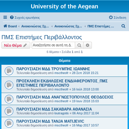
University of the Aegean
Συχνές ερωτήσεις
Σύνδεση
Α
Board
Ανακοινώσεις Σχολών, Τμημάτων, Συλλόγων & Υπηρεσιών
Ανακοινώσεις Σχολών & Τμημάτων (Μυτιλήνη)
ΠΜΣ Επιστήμες Περιβάλλοντος
ν
ΠΜΣ Επιστήμες Περιβάλλοντος
α
Αναζήτηση
Ειδική αναζήτηση
Νέο Θέμα
ζ
6 θέματα • Σελίδα
1
από
1
ή
Θέματα
τ
η
ΠΑΡΟΥΣΙΑΣΗ ΜΔΔ ΤΡΟΥΜΠΗΣ ΙΩΑΝΝΗΣ
Τελευταία δημοσίευση από
msctheofr
«
28 Σεπ 2018 15:21
σ
ΠΡΟΣΚΛΗΣΗ ΕΚΔΗΛΩΣΗΣ ΕΝΔΙΑΦΕΡΟΝΤΟΣ_ΠΜΣ
η
ΕΠΙΣΤΗΜΕΣ ΠΕΡΙΒΑΛΛΟΝΤΟ
Τελευταία δημοσίευση από
msctheofr
«
16 Ιούλ 2018 13:00
ΠΑΡΟΥΣΙΑΣΗ ΜΔΔ ΑΝΑΓΝΩΣΤΟΠΟΥΛΟΣ ΘΕΟΔΟΣΙΟΣ
Τελευταία δημοσίευση από
msctheofr
«
19 Ιουν 2018 15:03
ΠΑΡΟΥΣΙΑΣΗ ΜΔΔ ΣΑΚΑΒΑΡΑ ΑΘΑΝΑΣΙΑ
Τελευταία δημοσίευση από
loutragotis
«
06 Απρ 2017 11:04
ΠΑΡΟΥΣΙΑΣΗ ΜΔΔ TANJA MATIJEVIC
Τελευταία δημοσίευση από
msctheofr
«
16 Μαρ 2017 10:57