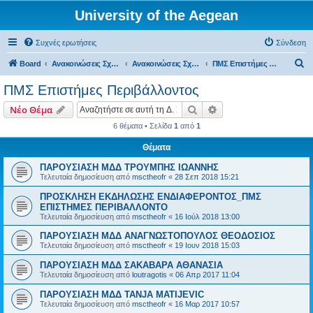
University of the Aegean
Συχνές ερωτήσεις
Σύνδεση
Α
Board
Ανακοινώσεις Σχολών, Τμημάτων, Συλλόγων & Υπηρεσιών
Ανακοινώσεις Σχολών & Τμημάτων (Μυτιλήνη)
ΠΜΣ Επιστήμες Περιβάλλοντος
ν
ΠΜΣ Επιστήμες Περιβάλλοντος
α
Αναζήτηση
Ειδική αναζήτηση
Νέο Θέμα
ζ
6 θέματα • Σελίδα
1
από
1
ή
Θέματα
τ
η
ΠΑΡΟΥΣΙΑΣΗ ΜΔΔ ΤΡΟΥΜΠΗΣ ΙΩΑΝΝΗΣ
Τελευταία δημοσίευση από
msctheofr
«
28 Σεπ 2018 15:21
σ
ΠΡΟΣΚΛΗΣΗ ΕΚΔΗΛΩΣΗΣ ΕΝΔΙΑΦΕΡΟΝΤΟΣ_ΠΜΣ
η
ΕΠΙΣΤΗΜΕΣ ΠΕΡΙΒΑΛΛΟΝΤΟ
Τελευταία δημοσίευση από
msctheofr
«
16 Ιούλ 2018 13:00
ΠΑΡΟΥΣΙΑΣΗ ΜΔΔ ΑΝΑΓΝΩΣΤΟΠΟΥΛΟΣ ΘΕΟΔΟΣΙΟΣ
Τελευταία δημοσίευση από
msctheofr
«
19 Ιουν 2018 15:03
ΠΑΡΟΥΣΙΑΣΗ ΜΔΔ ΣΑΚΑΒΑΡΑ ΑΘΑΝΑΣΙΑ
Τελευταία δημοσίευση από
loutragotis
«
06 Απρ 2017 11:04
ΠΑΡΟΥΣΙΑΣΗ ΜΔΔ TANJA MATIJEVIC
Τελευταία δημοσίευση από
msctheofr
«
16 Μαρ 2017 10:57