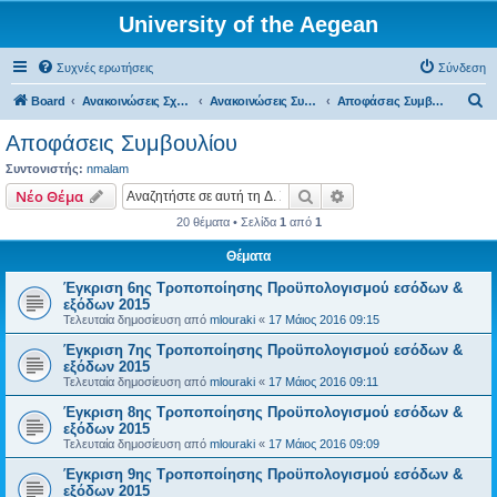
University of the Aegean
Συχνές ερωτήσεις
Σύνδεση
Α
Board
Ανακοινώσεις Σχολών, Τμημάτων, Συλλόγων & Υπηρεσιών
Ανακοινώσεις Συμβουλίου
Αποφάσεις Συμβουλίου
ν
Αποφάσεις Συμβουλίου
α
Συντονιστής:
nmalam
ζ
Αναζήτηση
Ειδική αναζήτηση
Νέο Θέμα
ή
20 θέματα • Σελίδα
1
από
1
τ
Θέματα
η
Έγκριση 6ης Τροποποίησης Προϋπολογισμού εσόδων &
σ
εξόδων 2015
η
Τελευταία δημοσίευση από
mlouraki
«
17 Μάιος 2016 09:15
Έγκριση 7ης Τροποποίησης Προϋπολογισμού εσόδων &
εξόδων 2015
Τελευταία δημοσίευση από
mlouraki
«
17 Μάιος 2016 09:11
Έγκριση 8ης Τροποποίησης Προϋπολογισμού εσόδων &
εξόδων 2015
Τελευταία δημοσίευση από
mlouraki
«
17 Μάιος 2016 09:09
Έγκριση 9ης Τροποποίησης Προϋπολογισμού εσόδων &
εξόδων 2015