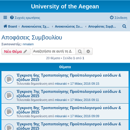
University of the Aegean
Συχνές ερωτήσεις
Σύνδεση
Α
Board
Ανακοινώσεις Σχολών, Τμημάτων, Συλλόγων & Υπηρεσιών
Ανακοινώσεις Συμβουλίου
Αποφάσεις Συμβουλίου
ν
Αποφάσεις Συμβουλίου
α
Συντονιστής:
nmalam
ζ
Αναζήτηση
Ειδική αναζήτηση
Νέο Θέμα
ή
20 θέματα • Σελίδα
1
από
1
τ
Θέματα
η
Έγκριση 6ης Τροποποίησης Προϋπολογισμού εσόδων &
σ
εξόδων 2015
η
Τελευταία δημοσίευση από
mlouraki
«
17 Μάιος 2016 09:15
Έγκριση 7ης Τροποποίησης Προϋπολογισμού εσόδων &
εξόδων 2015
Τελευταία δημοσίευση από
mlouraki
«
17 Μάιος 2016 09:11
Έγκριση 8ης Τροποποίησης Προϋπολογισμού εσόδων &
εξόδων 2015
Τελευταία δημοσίευση από
mlouraki
«
17 Μάιος 2016 09:09
Έγκριση 9ης Τροποποίησης Προϋπολογισμού εσόδων &
εξόδων 2015