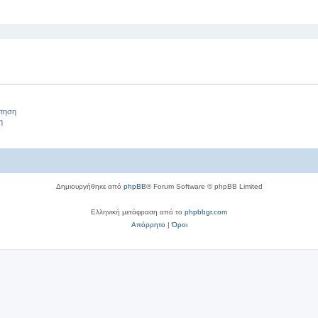
μ
τ
 αναζήτηση
α
α
τ
α
ήτηση
η
Δημιουργήθηκε από
phpBB
® Forum Software © phpBB Limited
Ελληνική μετάφραση από το
phpbbgr.com
Απόρρητο
|
Όροι