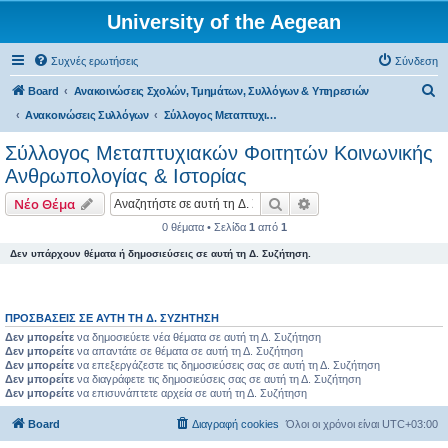
University of the Aegean
Συχνές ερωτήσεις
Σύνδεση
Α
Board
Ανακοινώσεις Σχολών, Τμημάτων, Συλλόγων & Υπηρεσιών
ν
Ανακοινώσεις Συλλόγων
Σύλλογος Μεταπτυχιακών Φοιτητών Κοινωνικής Ανθρωπολογίας & Ιστορίας
α
Σύλλογος Μεταπτυχιακών Φοιτητών Κοινωνικής
ζ
Ανθρωπολογίας & Ιστορίας
ή
Αναζήτηση
Ειδική αναζήτηση
Νέο Θέμα
τ
0 θέματα • Σελίδα
1
από
1
η
Δεν υπάρχουν θέματα ή δημοσιεύσεις σε αυτή τη Δ. Συζήτηση.
σ
η
ΠΡΟΣΒΆΣΕΙΣ ΣΕ ΑΥΤΉ ΤΗ Δ. ΣΥΖΉΤΗΣΗ
Δεν μπορείτε
να δημοσιεύετε νέα θέματα σε αυτή τη Δ. Συζήτηση
Δεν μπορείτε
να απαντάτε σε θέματα σε αυτή τη Δ. Συζήτηση
Δεν μπορείτε
να επεξεργάζεστε τις δημοσιεύσεις σας σε αυτή τη Δ. Συζήτηση
Δεν μπορείτε
να διαγράφετε τις δημοσιεύσεις σας σε αυτή τη Δ. Συζήτηση
Δεν μπορείτε
να επισυνάπτετε αρχεία σε αυτή τη Δ. Συζήτηση
Board
Διαγραφή cookies
Όλοι οι χρόνοι είναι
UTC+03:00