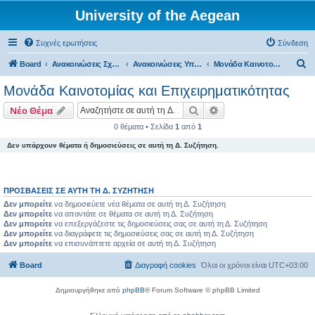
University of the Aegean
Συχνές ερωτήσεις
Σύνδεση
Α
Board
Ανακοινώσεις Σχολών, Τμημάτων, Συλλόγων & Υπηρεσιών
Ανακοινώσεις Υπηρεσιών
Μονάδα Καινοτομίας και Επιχειρηματικότητας
ν
Μονάδα Καινοτομίας και Επιχειρηματικότητας
α
Αναζήτηση
Ειδική αναζήτηση
Νέο Θέμα
ζ
0 θέματα • Σελίδα
1
από
1
ή
Δεν υπάρχουν θέματα ή δημοσιεύσεις σε αυτή τη Δ. Συζήτηση.
τ
η
σ
ΠΡΟΣΒΆΣΕΙΣ ΣΕ ΑΥΤΉ ΤΗ Δ. ΣΥΖΉΤΗΣΗ
η
Δεν μπορείτε
να δημοσιεύετε νέα θέματα σε αυτή τη Δ. Συζήτηση
Δεν μπορείτε
να απαντάτε σε θέματα σε αυτή τη Δ. Συζήτηση
Δεν μπορείτε
να επεξεργάζεστε τις δημοσιεύσεις σας σε αυτή τη Δ. Συζήτηση
Δεν μπορείτε
να διαγράφετε τις δημοσιεύσεις σας σε αυτή τη Δ. Συζήτηση
Δεν μπορείτε
να επισυνάπτετε αρχεία σε αυτή τη Δ. Συζήτηση
Board
Διαγραφή cookies
Όλοι οι χρόνοι είναι
UTC+03:00
Δημιουργήθηκε από
phpBB
® Forum Software © phpBB Limited