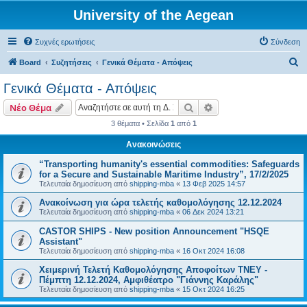
University of the Aegean
Συχνές ερωτήσεις
Σύνδεση
Α
Board
Συζητήσεις
Γενικά Θέματα - Απόψεις
ν
Γενικά Θέματα - Απόψεις
α
Αναζήτηση
Ειδική αναζήτηση
Νέο Θέμα
ζ
3 θέματα • Σελίδα
1
από
1
ή
Ανακοινώσεις
τ
η
“Transporting humanity's essential commodities: Safeguards
for a Secure and Sustainable Maritime Industry”, 17/2/2025
σ
Τελευταία δημοσίευση από
shipping-mba
«
13 Φεβ 2025 14:57
η
Ανακοίνωση για ώρα τελετής καθομολόγησης 12.12.2024
Τελευταία δημοσίευση από
shipping-mba
«
06 Δεκ 2024 13:21
CASTOR SHIPS - New position Announcement "HSQE
Assistant"
Τελευταία δημοσίευση από
shipping-mba
«
16 Οκτ 2024 16:08
Χειμερινή Τελετή Καθομολόγησης Αποφοίτων ΤΝΕΥ -
Πέμπτη 12.12.2024, Αμφιθέατρο "Γιάννης Καράλης"
Τελευταία δημοσίευση από
shipping-mba
«
15 Οκτ 2024 16:25