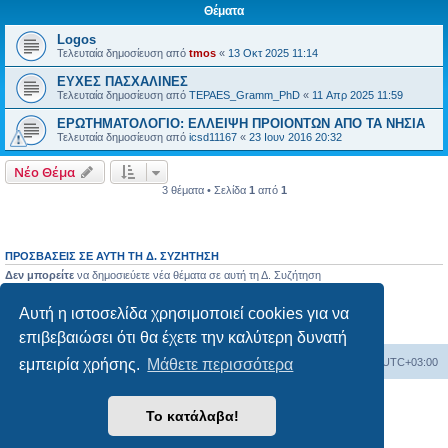
Θέματα
Logos
Τελευταία δημοσίευση από
tmos
«
13 Οκτ 2025 11:14
ΕΥΧΕΣ ΠΑΣΧΑΛΙΝΕΣ
Τελευταία δημοσίευση από
TEPAES_Gramm_PhD
«
11 Απρ 2025 11:59
ΕΡΩΤΗΜΑΤΟΛΟΓΙΟ: ΕΛΛΕΙΨΗ ΠΡΟΙΟΝΤΩΝ ΑΠΟ ΤΑ ΝΗΣΙΑ
Τελευταία δημοσίευση από
icsd11167
«
23 Ιουν 2016 20:32
Νέο Θέμα
3 θέματα • Σελίδα
1
από
1
ΠΡΟΣΒΆΣΕΙΣ ΣΕ ΑΥΤΉ ΤΗ Δ. ΣΥΖΉΤΗΣΗ
Δεν μπορείτε
να δημοσιεύετε νέα θέματα σε αυτή τη Δ. Συζήτηση
Δεν μπορείτε
να απαντάτε σε θέματα σε αυτή τη Δ. Συζήτηση
Δεν μπορείτε
να επεξεργάζεστε τις δημοσιεύσεις σας σε αυτή τη Δ. Συζήτηση
Αυτή η ιστοσελίδα χρησιμοποιεί cookies για να
Δεν μπορείτε
να διαγράφετε τις δημοσιεύσεις σας σε αυτή τη Δ. Συζήτηση
Δεν μπορείτε
να επισυνάπτετε αρχεία σε αυτή τη Δ. Συζήτηση
επιβεβαιώσει ότι θα έχετε την καλύτερη δυνατή
Board
Διαγραφή cookies
Όλοι οι χρόνοι είναι
UTC+03:00
εμπειρία χρήσης.
Μάθετε περισσότερα
Δημιουργήθηκε από
phpBB
® Forum Software © phpBB Limited
Το κατάλαβα!
Ελληνική μετάφραση από το
phpbbgr.com