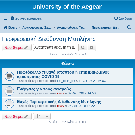
University of the Aegean
Συχνές ερωτήσεις
Σύνδεση
Α
Board
Ανακοινώσεις Σχολών, Τμημάτων, Συλλόγων & Υπηρεσιών
Ανακοινώσεις Υπηρεσιών
Περιφερειακή Διεύθυνση Μυτιλήνης
ν
Περιφερειακή Διεύθυνση Μυτιλήνης
α
Αναζήτηση
Ειδική αναζήτηση
Νέο Θέμα
ζ
3 θέματα • Σελίδα
1
από
1
ή
Θέματα
τ
η
Πρωτόκολλο πιθανά ύποπτου ή επιβεβαιωμένου
κρούσματος COVID-19
σ
Τελευταία δημοσίευση από
les_dioik_tm
«
11 Οκτ 2021 16:03
η
Ενέργειες για τους σεισμούς
Τελευταία δημοσίευση από
esav
«
07 Φεβ 2017 14:50
Ευχές Περιφερειακής Διέυθυνσης Μυτιλήνης
Τελευταία δημοσίευση από
esav
«
23 Δεκ 2016 12:32
Νέο Θέμα
3 θέματα • Σελίδα
1
από
1