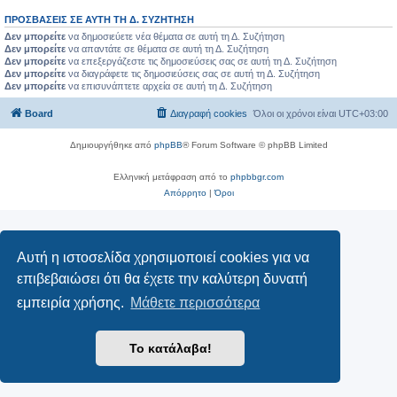
ΠΡΟΣΒΆΣΕΙΣ ΣΕ ΑΥΤΉ ΤΗ Δ. ΣΥΖΉΤΗΣΗ
Δεν μπορείτε
να δημοσιεύετε νέα θέματα σε αυτή τη Δ. Συζήτηση
Δεν μπορείτε
να απαντάτε σε θέματα σε αυτή τη Δ. Συζήτηση
Δεν μπορείτε
να επεξεργάζεστε τις δημοσιεύσεις σας σε αυτή τη Δ. Συζήτηση
Δεν μπορείτε
να διαγράφετε τις δημοσιεύσεις σας σε αυτή τη Δ. Συζήτηση
Δεν μπορείτε
να επισυνάπτετε αρχεία σε αυτή τη Δ. Συζήτηση
Board
Διαγραφή cookies
Όλοι οι χρόνοι είναι
UTC+03:00
Δημιουργήθηκε από
phpBB
® Forum Software © phpBB Limited
Ελληνική μετάφραση από το
phpbbgr.com
Απόρρητο
|
Όροι
Αυτή η ιστοσελίδα χρησιμοποιεί cookies για να
επιβεβαιώσει ότι θα έχετε την καλύτερη δυνατή
εμπειρία χρήσης.
Μάθετε περισσότερα
Το κατάλαβα!