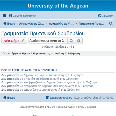
University of the Aegean
Συχνές ερωτήσεις
Σύνδεση
Α
Board
Ανακοινώσεις Σχολών, Τμημάτων, Συλλόγων & Υπηρεσιών
Ανακοινώσεις Υπηρεσιών
Γραμματεία Πρυτανικού Συμβουλίου
ν
Γραμματεία Πρυτανικού Συμβουλίου
α
Αναζήτηση
Ειδική αναζήτηση
Νέο Θέμα
ζ
0 θέματα • Σελίδα
1
από
1
ή
Δεν υπάρχουν θέματα ή δημοσιεύσεις σε αυτή τη Δ. Συζήτηση.
τ
η
σ
ΠΡΟΣΒΆΣΕΙΣ ΣΕ ΑΥΤΉ ΤΗ Δ. ΣΥΖΉΤΗΣΗ
η
Δεν μπορείτε
να δημοσιεύετε νέα θέματα σε αυτή τη Δ. Συζήτηση
Δεν μπορείτε
να απαντάτε σε θέματα σε αυτή τη Δ. Συζήτηση
Δεν μπορείτε
να επεξεργάζεστε τις δημοσιεύσεις σας σε αυτή τη Δ. Συζήτηση
Δεν μπορείτε
να διαγράφετε τις δημοσιεύσεις σας σε αυτή τη Δ. Συζήτηση
Δεν μπορείτε
να επισυνάπτετε αρχεία σε αυτή τη Δ. Συζήτηση
Board
Διαγραφή cookies
Όλοι οι χρόνοι είναι
UTC+03:00
Δημιουργήθηκε από
phpBB
® Forum Software © phpBB Limited