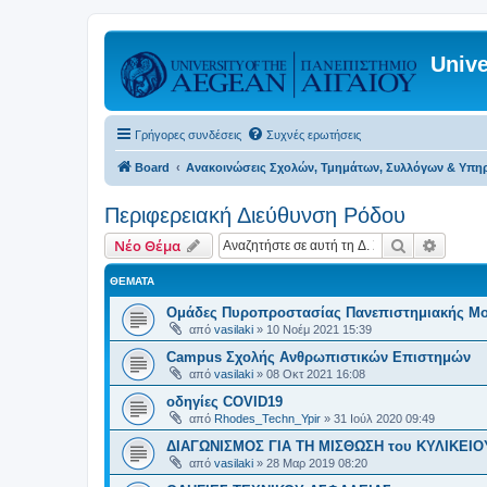
Unive
Γρήγορες συνδέσεις
Συχνές ερωτήσεις
Board
Ανακοινώσεις Σχολών, Τμημάτων, Συλλόγων & Υπη
Περιφερειακή Διεύθυνση Ρόδου
Αναζήτηση
Ειδική
Νέο Θέμα
ΘΈΜΑΤΑ
Ομάδες Πυροπροστασίας Πανεπιστημιακής Μ
από
vasilaki
»
10 Νοέμ 2021 15:39
Campus Σχολής Ανθρωπιστικών Επιστημών
από
vasilaki
»
08 Οκτ 2021 16:08
οδηγίες COVID19
από
Rhodes_Techn_Ypir
»
31 Ιούλ 2020 09:49
ΔΙΑΓΩΝΙΣΜΟΣ ΓΙΑ ΤΗ ΜΙΣΘΩΣΗ του ΚΥΛΙΚΕΙΟ
από
vasilaki
»
28 Μαρ 2019 08:20