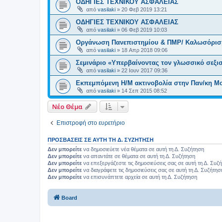
ΟΔΗΓΙΕΣ ΤΕΧΝΙΚΟΥ ΑΣΦΑΛΕΙΑΣ
από
vasilaki
»
20 Φεβ 2019 13:21
ΟΔΗΓΙΕΣ ΤΕΧΝΙΚΟΥ ΑΣΦΑΛΕΙΑΣ
από
vasilaki
»
06 Φεβ 2019 10:03
Οργάνωση Πανεπιστημίου & ΠΜΡ/ Καλωσόρισ
από
vasilaki
»
18 Απρ 2018 09:06
Σεμινάριο «Υπερβαίνοντας τον γλωσσικό σεξισ
από
vasilaki
»
22 Ιουν 2017 09:36
Εκπεμπόμενη Η/Μ ακτινοβολία στην Παν/κη Μ
από
vasilaki
»
14 Σεπ 2015 08:52
Νέο Θέμα
Επιστροφή στο ευρετήριο
ΠΡΟΣΒΆΣΕΙΣ ΣΕ ΑΥΤΉ ΤΗ Δ. ΣΥΖΉΤΗΣΗ
Δεν μπορείτε
να δημοσιεύετε νέα θέματα σε αυτή τη Δ. Συζήτηση
Δεν μπορείτε
να απαντάτε σε θέματα σε αυτή τη Δ. Συζήτηση
Δεν μπορείτε
να επεξεργάζεστε τις δημοσιεύσεις σας σε αυτή τη Δ. Συζ
Δεν μπορείτε
να διαγράφετε τις δημοσιεύσεις σας σε αυτή τη Δ. Συζήτησ
Δεν μπορείτε
να επισυνάπτετε αρχεία σε αυτή τη Δ. Συζήτηση
Board