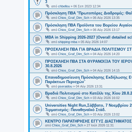
3
από
chbellou
»
06 Σεπ 2023 12:34
Πρόσκληση ΠΒΑ "Πρωτοπόρες Διαδρομές: Θαλά
από
Chios_Graf_Dim_Sch
»
06 Αύγ 2026 13:35
Πρόσκληση ΠΒΑ Προϊόντα του Βορείου Αιγαίου
από
Chios_Graf_Dim_Sch
»
06 Αύγ 2026 13:17
MBA in Shipping 2026-2027 |Overall detailed s
από
shipping-mba
»
05 Αύγ 2026 14:07
ΠΡΟΣΚΛΗΣΗ ΠΒΑ ΓΙΑ ΒΡΑΔΙΑ ΠΟΛΙΤΙΣΜΟΥ ΣΤΟ
από
Chios_Graf_Dim_Sch
»
04 Αύγ 2026 14:20
ΠΡΟΣΚΛΗΣΗ ΠΒΑ ΣΤΑ ΘΥΡΑΝΟΙΞΙΑ ΤΟΥ ΙΕΡΟ
30.8.2026
από
Chios_Graf_Dim_Sch
»
04 Αύγ 2026 14:15
Επαναδημοσίευση Πρόσκλησης Εκδήλωσης Ενδι
Παράκτιων Περιοχών¨
από
pseraidou
»
04 Αύγ 2026 13:31
Βραδιά Πολιτισμού στο Κατέλλι της Χίου 28.8.
από
Chios_Graf_Dim_Sch
»
03 Αύγ 2026 16:02
Universities Night Run,Σάββατο, 7 Νοεμβρίου 2
Τερματισμός: Παναθηναϊκό Στάδ.
από
Chios_Graf_Dim_Sch
»
03 Αύγ 2026 13:02
ΚΕΝΤΡΟ ΠΑΡΑΤΗΡΗΣΗΣ ΕΓΓΥΣ ΔΙΑΣΤΗΜΑΤΟΣ Χ
από
Chios_Graf_Dim_Sch
»
27 Ιούλ 2026 11:31