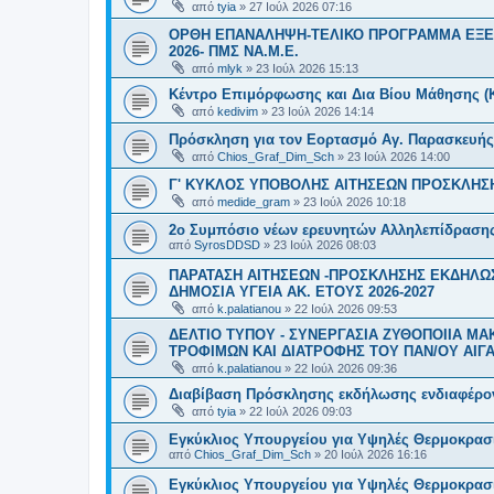
από
tyia
»
27 Ιούλ 2026 07:16
ΟΡΘΗ ΕΠΑΝΑΛΗΨΗ-ΤΕΛΙΚΟ ΠΡΟΓΡΑΜΜΑ ΕΞΕ
2026- ΠΜΣ ΝΑ.Μ.Ε.
από
mlyk
»
23 Ιούλ 2026 15:13
Κέντρο Επιμόρφωσης και Δια Βίου Μάθησης (Κ.
από
kedivim
»
23 Ιούλ 2026 14:14
Πρόσκληση για τον Εορτασμό Αγ. Παρασκευής
από
Chios_Graf_Dim_Sch
»
23 Ιούλ 2026 14:00
Γ' ΚΥΚΛΟΣ ΥΠΟΒΟΛΗΣ ΑΙΤΗΣΕΩΝ ΠΡΟΣΚΛΗΣΗ
από
medide_gram
»
23 Ιούλ 2026 10:18
2ο Συμπόσιο νέων ερευνητών Αλληλεπίδρασ
από
SyrosDDSD
»
23 Ιούλ 2026 08:03
ΠΑΡΑΤΑΣΗ ΑΙΤΗΣΕΩΝ -ΠΡΟΣΚΛΗΣΗΣ ΕΚΔΗΛΩΣ
ΔΗΜΟΣΙΑ ΥΓΕΙΑ AK. ETOYΣ 2026-2027
από
k.palatianou
»
22 Ιούλ 2026 09:53
ΔΕΛΤΙΟ ΤΥΠΟΥ - ΣΥΝΕΡΓΑΣΙΑ ΖΥΘΟΠΟΙΙΑ Μ
ΤΡΟΦΙΜΩΝ ΚΑΙ ΔΙΑΤΡΟΦΗΣ ΤΟΥ ΠΑΝ/ΟΥ ΑΙΓΑ
από
k.palatianou
»
22 Ιούλ 2026 09:36
Διαβίβαση Πρόσκλησης εκδήλωσης ενδιαφέρο
από
tyia
»
22 Ιούλ 2026 09:03
Εγκύκλιος Υπουργείου για Υψηλές Θερμοκρασ
από
Chios_Graf_Dim_Sch
»
20 Ιούλ 2026 16:16
Εγκύκλιος Υπουργείου για Υψηλές Θερμοκρασ