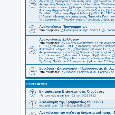
Λήμνου
,
Περιφερειακή Διεύθυνση Σύρου
,
Γραμματεία Π
Αντιπρύτανη Φοιτητικών Θεμάτων & Εξωτερικών Υποθέσεω
Διεθνών Συνεργασιών
,
Κεντρική Διεύθυνση Οικονομικώ
Φοιτητική Μέριμνα Λέσβου
,
Γραφείο Σταδιοδρομίας
,
Μονά
Σπουδών
,
Φοιτητική Μέριμνα Ρόδου
,
ΜΟ.ΔΙ.Π
,
Κ.Ε.Δ
Εταιρεία Αξιοποίησης και Διαχείρισης Περιουσίας Πανεπιστη
των Διακρίσεων
,
Μονάδα Ισότιμης Πρόσβασης ατόμων με αν
Ανακοινώσεις Προγραμμάτων
Υπο-συζητήσεις:
Πολυνησιωτικότητα- Δράση 4
,
Tempu
Ανακοινώσεις Συλλόγων
Υπο-συζητήσεις:
Σύλλογος Διδασκόντων
,
Σύλλογος Δι
ΕΤΕΠ
,
Σύλλογος ΕΕΔΙΠ
,
Φοιτητικός Σύλλογος Μαθημα
Φοιτητικός Σύλλογος ΤΔΕ
,
Φοιτητικός Σύλλογος ΤΝΕΥ
,
Ανθρωπολογίας και Ιστορίας
,
Φοιτητικός Σύλλογος Επιστ
και Επικοινωνίας
,
Φοιτητικός Σύλλογος Περιβάλλοντος
,
Γεωγραφίας
,
Σύλλογος Μεταπτυχιακών Φοιτητών Κοινωνι
Σχεδίασης Προϊόντων & Συστημάτων
,
Φοιτητικός Σύλλογ
Συνέδρια - Διαγωνισμοί - Παρουσιάσεις Διπλ
Υπο-συζητήσεις:
Συνέδρια
,
Διαγωνισμοί - Προκηρύξεις
ΕΝΕΡΓΆ ΘΈΜΑΤΑ
Εκπαιδευτική Επίσκεψη στις Οινούσσες
από
todit_gram_foit
»
12 Ιουν 2026 14:52
Αξιολόγηση της Γραμματείας του ΤΟΔΙΤ
από
todit_gram_foit
»
06 Μαρ 2025 12:59
Ανακοίνωση για ανώτατη διάρκεια φοίτησης - 