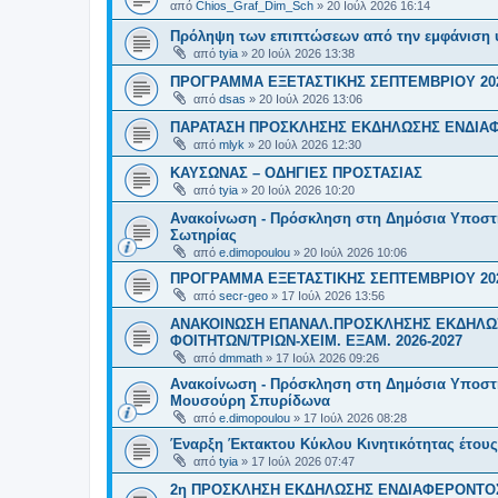
από
Chios_Graf_Dim_Sch
»
20 Ιούλ 2026 16:14
Πρόληψη των επιπτώσεων από την εμφάνιση 
από
tyia
»
20 Ιούλ 2026 13:38
ΠΡΟΓΡΑΜΜΑ ΕΞΕΤΑΣΤΙΚΗΣ ΣΕΠΤΕΜΒΡΙΟΥ 20
από
dsas
»
20 Ιούλ 2026 13:06
ΠΑΡΑΤΑΣΗ ΠΡΟΣΚΛΗΣΗΣ ΕΚΔΗΛΩΣΗΣ ΕΝΔΙΑΦΕ
από
mlyk
»
20 Ιούλ 2026 12:30
ΚΑΥΣΩΝΑΣ – ΟΔΗΓΙΕΣ ΠΡΟΣΤΑΣΙΑΣ
από
tyia
»
20 Ιούλ 2026 10:20
Ανακοίνωση - Πρόσκληση στη Δημόσια Υποστήρ
Σωτηρίας
από
e.dimopoulou
»
20 Ιούλ 2026 10:06
ΠΡΟΓΡΑΜΜΑ ΕΞΕΤΑΣΤΙΚΗΣ ΣΕΠΤΕΜΒΡΙΟΥ 20
από
secr-geo
»
17 Ιούλ 2026 13:56
ΑΝΑΚΟΙΝΩΣΗ ΕΠΑΝΑΛ.ΠΡΟΣΚΛΗΣΗΣ ΕΚΔΗΛΩΣ
ΦΟΙΤΗΤΩΝ/ΤΡΙΩΝ-ΧΕΙΜ. ΕΞΑΜ. 2026-2027
από
dmmath
»
17 Ιούλ 2026 09:26
Ανακοίνωση - Πρόσκληση στη Δημόσια Υποστήρι
Μουσούρη Σπυρίδωνα
από
e.dimopoulou
»
17 Ιούλ 2026 08:28
Έναρξη Έκτακτου Κύκλου Κινητικότητας έτους 2
από
tyia
»
17 Ιούλ 2026 07:47
2η ΠΡΟΣΚΛΗΣΗ ΕΚΔΗΛΩΣΗΣ ΕΝΔΙΑΦΕΡΟΝΤΟΣ