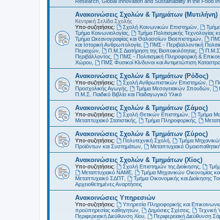
Research, Global Innovation and Sustainability in the Food In
Ανακοινώσεις Σχολών & Τμημάτων (Μυτιλήνη)
Κεντρική Σελίδα Σχολής
Υπο-συζητήσεις:
Σχολή Κοινωνικών Επιστημών
,
Τμήμα
Τμήμα Κοινωνιολογίας
,
Τμήμα Πολιτισμικής Τεχνολογίας κ
Τμήμα Ωκεανογραφίας και Θαλασσίων Βιοεπιστημών
,
ΠΜΣ
και Ιστορική Ανθρωπολογία
,
ΠΜΣ - Περιβαλλοντική Πολιτικ
Περιοχών
,
Π.Μ.Σ Διατήρηση της Βιοποικιλότητας
,
Π.Μ.Σ
Περιβάλλοντος
,
ΠΜΣ - Πολιτισμική Πληροφορική & Επικοι
Χώρου
,
ΠΜΣ Φυσικοί Κίνδυνοι και Αντιμετώπιση Καταστ
Ανακοινώσεις Σχολών & Τμημάτων (Ρόδος)
Υπο-συζητήσεις:
Σχολή Ανθρωπιστικών Επιστημών
,
Π
Προσχολικής Αγωγής
,
Τμήμα Μεσογειακών Σπουδών
,
Π.Μ.Σ. Παιδικό Βιβλίο και Παιδαγωγικό Υλικό
Ανακοινώσεις Σχολών & Τμημάτων (Σάμος)
Υπο-συζητήσεις:
Σχολή Θετικών Επιστημών
,
Τμήμα Μ
Μεταπτυχιακό Στατιστικής
,
Τμήμα Πληροφορικής
,
Μεταπ
Ανακοινώσεις Σχολών & Τμημάτων (Σύρος)
Υπο-συζητήσεις:
Πολυτεχνική Σχολή
,
Τμήμα Μηχανικών
Προϊόντων και Συστημάτων
,
Μεταπτυχιακό Ομοιοπαθητικ
Ανακοινώσεις Σχολών & Τμημάτων (Χίος)
Υπο-συζητήσεις:
Σχολή Επιστημών της Διοίκησης
,
Τμήμ
Μεταπτυχιακό ΝΑΜΕ
,
Τμήμα Μηχανικών Οικονομίας και
Μεταπτυχιακό ΣΔΠΤ
,
Τμήμα Οικονομικής και Διοίκησης Τ
Αρχειοθετημένες Αναρτήσεις
Ανακοινώσεις Υπηρεσιών
Υπο-συζητήσεις:
Υπηρεσία Πληροφορικής και Επικοινωνι
προϋπηρεσίας καθηγητών
,
Δημόσιες Σχέσεις
,
Τεχνική 
Περιφερειακή Διεύθυνση Χίου
,
Περιφερειακή Διεύθυνση Σά