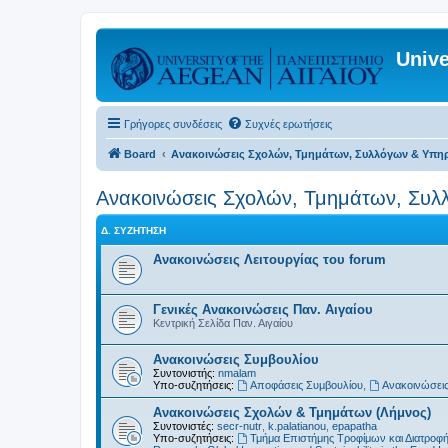
Unive
Γρήγορες συνδέσεις
Συχνές ερωτήσεις
Board
Ανακοινώσεις Σχολών, Τμημάτων, Συλλόγων & Υπη
Ανακοινώσεις Σχολών, Τμημάτων, Συλ
Δ. ΣΥΖΉΤΗΣΗ
Ανακοινώσεις Λειτουργίας του forum
Γενικές Ανακοινώσεις Παν. Αιγαίου
Κεντρική Σελίδα Παν. Αιγαίου
Ανακοινώσεις Συμβουλίου
Συντονιστής:
nmalam
Υπο-συζητήσεις:
Αποφάσεις Συμβουλίου
,
Ανακοινώσεις
Ανακοινώσεις Σχολών & Τμημάτων (Λήμνος)
Συντονιστές:
secr-nutr
,
k.palatianou
,
epapatha
Υπο-συζητήσεις:
Τμήμα Επιστήμης Τροφίμων και Διατροφ