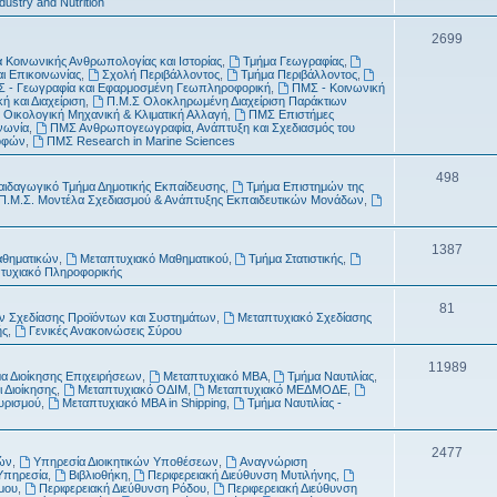
dustry and Nutrition
τ
μ
Θ
2699
α
α
 Κοινωνικής Ανθρωπολογίας και Ιστορίας
,
Τμήμα Γεωγραφίας
,
έ
αι Επικοινωνίας
,
Σχολή Περιβάλλοντος
,
Τμήμα Περιβάλλοντος
,
τ
 - Γεωγραφία και Εφαρμοσμένη Γεωπληροφορική
,
ΠΜΣ - Κοινωνική
μ
ή και Διαχείριση
,
Π.Μ.Σ Ολοκληρωμένη Διαχείριση Παράκτιων
α
 Οικολογική Μηχανική & Κλιματική Αλλαγή
,
ΠΜΣ Επιστήμες
α
νωνία
,
ΠΜΣ Ανθρωπογεωγραφία, Ανάπτυξη και Σχεδιασμός του
ροφών
,
ΠΜΣ Research in Marine Sciences
τ
Θ
498
α
αιδαγωγικό Τμήμα Δημοτικής Εκπαίδευσης
,
Τμήμα Επιστημών της
Π.Μ.Σ. Μοντέλα Σχεδιασμού & Ανάπτυξης Εκπαιδευτικών Μονάδων
,
έ
μ
Θ
1387
αθηματικών
,
Μεταπτυχιακό Μαθηματικού
,
Τμήμα Στατιστικής
,
α
τυχιακό Πληροφορικής
έ
τ
μ
Θ
81
 Σχεδίασης Προϊόντων και Συστημάτων
,
Μεταπτυχιακό Σχεδίασης
α
ής
,
Γενικές Ανακοινώσεις Σύρου
α
έ
τ
μ
Θ
11989
α Διοίκησης Επιχειρήσεων
,
Μεταπτυχιακό MBA
,
Τμήμα Ναυτιλίας
,
 Διοίκησης
,
Μεταπτυχιακό ΟΔΙΜ
,
Μεταπτυχιακό ΜΕΔΜΟΔΕ
,
α
α
έ
ουρισμού
,
Μεταπτυχιακό MBA in Shipping
,
Τμήμα Ναυτιλίας -
τ
μ
α
Θ
2477
α
ών
,
Υπηρεσία Διοικητικών Υποθέσεων
,
Αναγνώριση
Υπηρεσία
,
Βιβλιοθήκη
,
Περιφερειακή Διεύθυνση Μυτιλήνης
,
έ
τ
μου
,
Περιφερειακή Διεύθυνση Ρόδου
,
Περιφερειακή Διεύθυνση