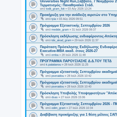
Universities Night Run,Σάββατο, 7 Νοεμβρίου 2
Τερματισμός: Παναθηναϊκό Στάδ.
από
todit_gram_foit
»
03 Αύγ 2026 13:24
Προκήρυξη για την ανάδειξη αιρετών στο Υπη
από
tyia
»
03 Αύγ 2026 09:51
Πρόγραμμα Εξεταστικής Σεπτεμβρίου 2026
από
medide_gram
»
31 Ιούλ 2026 09:37
Πρόσκληση εκδήλωσης ενδιαφέροντος-Απόκτησ
από
tde_akad_gram
»
29 Ιούλ 2026 11:37
Παράταση Πρόσκλησης Εκδήλωσης Ενδιαφέρον
Executive-MBΑ ακαδ. έτους 2026-27
από
emba
»
28 Ιούλ 2026 11:48
ΠΡΟΓΡΑΜΜΑ ΠΑΡΟΥΣΙΑΣΗΣ Δ.Δ.ΤΟΥ ΤΕΤΔ
από
k.palatianou
»
28 Ιούλ 2026 11:25
Πρόγραμμα εξεταστικής Σεπτεμβρίου ακαδημαϊ
από
pseraidou
»
28 Ιούλ 2026 10:42
Πρόγραμμα εξεταστικής Σεπτεμβρίου ακαδημαϊ
από
pseraidou
»
28 Ιούλ 2026 10:40
Πρόσκληση Υποβολής Υποψηφιοτήτων "Απόκτη
από
dsas
»
27 Ιούλ 2026 15:06
Πρόγραμμα Εξεταστικής Σεπτεμβρίου 2026 - Π
από
odim_gram
»
27 Ιούλ 2026 10:34
Διαβίβαση προκήρυξης για 1 θέση μέλους ΣΑ