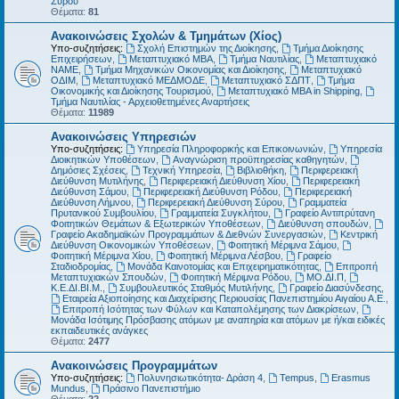
Σύρου
Θέματα:
81
Ανακοινώσεις Σχολών & Τμημάτων (Χίος)
Υπο-συζητήσεις:
Σχολή Επιστημών της Διοίκησης
,
Τμήμα Διοίκησης
Επιχειρήσεων
,
Μεταπτυχιακό MBA
,
Τμήμα Ναυτιλίας
,
Μεταπτυχιακό
ΝΑΜΕ
,
Τμήμα Μηχανικών Οικονομίας και Διοίκησης
,
Μεταπτυχιακό
ΟΔΙΜ
,
Μεταπτυχιακό ΜΕΔΜΟΔΕ
,
Μεταπτυχιακό ΣΔΠΤ
,
Τμήμα
Οικονομικής και Διοίκησης Τουρισμού
,
Μεταπτυχιακό MBA in Shipping
,
Τμήμα Ναυτιλίας - Αρχειοθετημένες Αναρτήσεις
Θέματα:
11989
Ανακοινώσεις Υπηρεσιών
Υπο-συζητήσεις:
Υπηρεσία Πληροφορικής και Επικοινωνιών
,
Υπηρεσία
Διοικητικών Υποθέσεων
,
Αναγνώριση προϋπηρεσίας καθηγητών
,
Δημόσιες Σχέσεις
,
Τεχνική Υπηρεσία
,
Βιβλιοθήκη
,
Περιφερειακή
Διεύθυνση Μυτιλήνης
,
Περιφερειακή Διεύθυνση Χίου
,
Περιφερειακή
Διεύθυνση Σάμου
,
Περιφερειακή Διεύθυνση Ρόδου
,
Περιφερειακή
Διεύθυνση Λήμνου
,
Περιφερειακή Διεύθυνση Σύρου
,
Γραμματεία
Πρυτανικού Συμβουλίου
,
Γραμματεία Συγκλήτου
,
Γραφείο Αντιπρύτανη
Φοιτητικών Θεμάτων & Εξωτερικών Υποθέσεων
,
Διεύθυνση σπουδών
,
Γραφείο Ακαδημαϊκών Προγραμμάτων & Διεθνών Συνεργασιών
,
Κεντρική
Διεύθυνση Οικονομικών Υποθέσεων
,
Φοιτητική Μέριμνα Σάμου
,
Φοιτητική Μέριμνα Χίου
,
Φοιτητική Μέριμνα Λέσβου
,
Γραφείο
Σταδιοδρομίας
,
Μονάδα Καινοτομίας και Επιχειρηματικότητας
,
Επιτροπή
Μεταπτυχιακών Σπουδών
,
Φοιτητική Μέριμνα Ρόδου
,
ΜΟ.ΔΙ.Π
,
Κ.Ε.ΔΙ.ΒΙ.Μ.
,
Συμβουλευτικός Σταθμός Μυτιλήνης
,
Γραφείο Διασύνδεσης
,
Εταιρεία Αξιοποίησης και Διαχείρισης Περιουσίας Πανεπιστημίου Αιγαίου Α.Ε.
,
Επιτροπή Ισότητας των Φύλων και Καταπολέμησης των Διακρίσεων
,
Μονάδα Ισότιμης Πρόσβασης ατόμων με αναπηρία και ατόμων με ή/και ειδικές
εκπαιδευτικές ανάγκες
Θέματα:
2477
Ανακοινώσεις Προγραμμάτων
Υπο-συζητήσεις:
Πολυνησιωτικότητα- Δράση 4
,
Tempus
,
Erasmus
Mundus
,
Πράσινο Πανεπιστήμιο