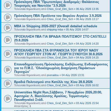
Πρόσκληση ΠΒΑ "Πρωτοπόρες Διαδρομές: Θαλάσσιος
Τουρισμός και Ναυτιλία "3.9.2026
Τελευταία δημοσίευση από
Chios_Graf_Dim_Sch
«
06 Αύγ 2026 13:35
Πρόσκληση ΠΒΑ Προϊόντα του Βορείου Αιγαίου 3.9.2026
Τελευταία δημοσίευση από
Chios_Graf_Dim_Sch
«
06 Αύγ 2026 13:17
MBA in Shipping 2026-2027 |Overall detailed schedule
Τελευταία δημοσίευση από
shipping-mba
«
05 Αύγ 2026 14:07
ΠΡΟΣΚΛΗΣΗ ΠΒΑ ΓΙΑ ΒΡΑΔΙΑ ΠΟΛΙΤΙΣΜΟΥ ΣΤΟ CASTELLI
29.8.2026
Τελευταία δημοσίευση από
Chios_Graf_Dim_Sch
«
04 Αύγ 2026 14:20
ΠΡΟΣΚΛΗΣΗ ΠΒΑ ΣΤΑ ΘΥΡΑΝΟΙΞΙΑ ΤΟΥ ΙΕΡΟΥ ΝΑΟΥ
ΑΓΙΟΥ ΓΕΩΡΓΙΟΥ ΣΤΟΝ ΑΓ. ΓΕΩΡΓΗ ΣΥΚΟΥΣΗ 30.8.2026
Τελευταία δημοσίευση από
Chios_Graf_Dim_Sch
«
04 Αύγ 2026 14:15
Επαναδημοσίευση Πρόσκλησης Εκδήλωσης Ενδιαφέροντος
για το Π.Μ.Σ. ¨Ολοκληρωμένη Διαχείριση Παράκτιων
Περιοχών¨
Τελευταία δημοσίευση από
pseraidou
«
04 Αύγ 2026 13:31
Βραδιά Πολιτισμού στο Κατέλλι της Χίου 28.8.2026
Τελευταία δημοσίευση από
Chios_Graf_Dim_Sch
«
03 Αύγ 2026 16:02
Universities Night Run,Σάββατο, 7 Νοεμβρίου 2026,20:00,
Αφετηρία: Λ. Βασιλίσσης Αμαλίας, Τερματισμός:
Παναθηναϊκό Στάδ.
Τελευταία δημοσίευση από
Chios_Graf_Dim_Sch
«
03 Αύγ 2026 15:54
Απαντήσεις:
1