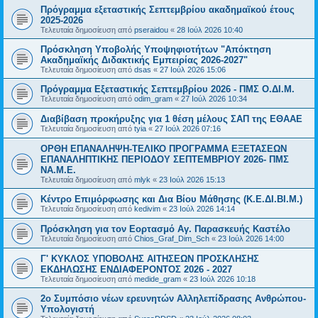
Πρόγραμμα εξεταστικής Σεπτεμβρίου ακαδημαϊκού έτους
2025-2026
Τελευταία δημοσίευση από
pseraidou
«
28 Ιούλ 2026 10:40
Πρόσκληση Υποβολής Υποψηφιοτήτων "Απόκτηση
Ακαδημαϊκής Διδακτικής Εμπειρίας 2026-2027"
Τελευταία δημοσίευση από
dsas
«
27 Ιούλ 2026 15:06
Πρόγραμμα Εξεταστικής Σεπτεμβρίου 2026 - ΠΜΣ Ο.ΔΙ.Μ.
Τελευταία δημοσίευση από
odim_gram
«
27 Ιούλ 2026 10:34
Διαβίβαση προκήρυξης για 1 θέση μέλους ΣΑΠ της ΕΘΑΑΕ
Τελευταία δημοσίευση από
tyia
«
27 Ιούλ 2026 07:16
ΟΡΘΗ ΕΠΑΝΑΛΗΨΗ-ΤΕΛΙΚΟ ΠΡΟΓΡΑΜΜΑ ΕΞΕΤΑΣΕΩΝ
ΕΠΑΝΑΛΗΠΤΙΚΗΣ ΠΕΡΙΟΔΟΥ ΣΕΠΤΕΜΒΡΙΟΥ 2026- ΠΜΣ
ΝΑ.Μ.Ε.
Τελευταία δημοσίευση από
mlyk
«
23 Ιούλ 2026 15:13
Κέντρο Επιμόρφωσης και Δια Βίου Μάθησης (Κ.Ε.ΔΙ.ΒΙ.Μ.)
Τελευταία δημοσίευση από
kedivim
«
23 Ιούλ 2026 14:14
Πρόσκληση για τον Εορτασμό Αγ. Παρασκευής Καστέλο
Τελευταία δημοσίευση από
Chios_Graf_Dim_Sch
«
23 Ιούλ 2026 14:00
Γ' ΚΥΚΛΟΣ ΥΠΟΒΟΛΗΣ ΑΙΤΗΣΕΩΝ ΠΡΟΣΚΛΗΣΗΣ
ΕΚΔΗΛΩΣΗΣ ΕΝΔΙΑΦΕΡΟΝΤΟΣ 2026 - 2027
Τελευταία δημοσίευση από
medide_gram
«
23 Ιούλ 2026 10:18
2ο Συμπόσιο νέων ερευνητών Αλληλεπίδρασης Ανθρώπου-
Υπολογιστή