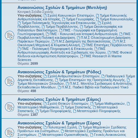
Ανακοινώσεις Σχολών & Τμημάτων (Μυτιλήνη)
Κεντρική Σελίδα Σχολής
Υπο-συζητήσεις:
Σχολή Κοινωνικών Επιστημών
,
Τμήμα Κοινωνικής
Ανθρωπολογίας και Ιστορίας
,
Τμήμα Γεωγραφίας
,
Τμήμα Κοινωνιολογίας
,
Τμήμα Πολιτισμικής Τεχνολογίας και Επικοινωνίας
,
Σχολή
Περιβάλλοντος
,
Τμήμα Περιβάλλοντος
,
Τμήμα Ωκεανογραφίας και
Θαλασσίων Βιοεπιστημών
,
ΠΜΣ - Γεωγραφία και Εφαρμοσμένη
Γεωπληροφορική
,
ΠΜΣ - Κοινωνική και Ιστορική Ανθρωπολογία
,
ΠΜΣ -
Περιβαλλοντική Πολιτική και Διαχείριση
,
Π.Μ.Σ Ολοκληρωμένη Διαχείριση
Παράκτιων Περιοχών
,
Π.Μ.Σ Διατήρηση της Βιοποικιλότητας
,
Π.Μ.Σ
Οικολογική Μηχανική & Κλιματική Αλλαγή
,
ΠΜΣ Επιστήμες Περιβάλλοντος
,
ΠΜΣ - Πολιτισμική Πληροφορική & Επικοινωνία
,
ΠΜΣ
Ανθρωπογεωγραφία, Ανάπτυξη και Σχεδιασμός του Χώρου
,
ΠΜΣ Φυσικοί
Κίνδυνοι και Αντιμετώπιση Καταστροφών
,
ΠΜΣ Research in Marine
Sciences
Θέματα:
2699
Ανακοινώσεις Σχολών & Τμημάτων (Ρόδος)
Υπο-συζητήσεις:
Σχολή Ανθρωπιστικών Επιστημών
,
Παιδαγωγικό Τμήμα
Δημοτικής Εκπαίδευσης
,
Τμήμα Επιστημών της Προσχολικής Αγωγής
,
Τμήμα Μεσογειακών Σπουδών
,
Π.Μ.Σ. Μοντέλα Σχεδιασμού & Ανάπτυξης
Εκπαιδευτικών Μονάδων
,
Π.Μ.Σ. Παιδικό Βιβλίο και Παιδαγωγικό Υλικό
Θέματα:
498
Ανακοινώσεις Σχολών & Τμημάτων (Σάμος)
Υπο-συζητήσεις:
Σχολή Θετικών Επιστημών
,
Τμήμα Μαθηματικών
,
Μεταπτυχιακό Μαθηματικού
,
Τμήμα Στατιστικής
,
Μεταπτυχιακό
Στατιστικής
,
Τμήμα Πληροφορικής
,
Μεταπτυχιακό Πληροφορικής
Θέματα:
1387
Ανακοινώσεις Σχολών & Τμημάτων (Σύρος)
Υπο-συζητήσεις:
Πολυτεχνική Σχολή
,
Τμήμα Μηχανικών Σχεδίασης
Προϊόντων και Συστημάτων
,
Μεταπτυχιακό Σχεδίασης Προϊόντων και
Συστημάτων
,
Μεταπτυχιακό Ομοιοπαθητικής
,
Γενικές Ανακοινώσεις