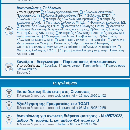
Θέματα:
22
Ανακοινώσεις Συλλόγων
Υπο-συζητήσεις:
Σύλλογος Διδασκόντων
,
Σύλλογος Διοικητικού
Προσωπικού
,
Σύλλογος Συμβασιούχων ΠΑ
,
Σύλλογος ΕΤΕΠ
,
Σύλλογος ΕΕΔΙΠ
,
Φοιτητικός Σύλλογος Μαθηματικού
,
Φοιτητικός
Σύλλογος ΣΑΧΜ
,
Φοιτητικός Σύλλογος ΜΠΕΣ
,
Φοιτητικός Σύλλογος ΤΔΕ
,
Φοιτητικός Σύλλογος ΤΝΕΥ
,
Φοιτητικός Σύλλογος ΤΜΟΔ
,
Φοιτητικός
Σύλλογος Κοινωνικής Ανθρωπολογίας και Ιστορίας
,
Φοιτητικός Σύλλογος
Επιστημών της Θάλασσας
,
Φοιτητικός Σύλλογος Πολιτισμικής Τεχνολογίας
και Επικοινωνίας
,
Φοιτητικός Σύλλογος Περιβάλλοντος
,
Φοιτητικός
Σύλλογος Κοινωνιολογίας
,
Φοιτητικός Σύλλογος Γεωγραφίας
,
Σύλλογος
Μεταπτυχιακών Φοιτητών Κοινωνικής Ανθρωπολογίας & Ιστορίας
,
Φοιτητικός Σύλλογος Μηχανικών Σχεδίασης Προϊόντων & Συστημάτων
,
Φοιτητικός Σύλλογος ΤΟΔΙΤ
,
Πρωτοβουλία Αλληλεγγύης στην Παλαιστίνη
Θέματα:
219
Συνέδρια - Διαγωνισμοί - Παρουσιάσεις Διπλωματικών
Υπο-συζητήσεις:
Συνέδρια
,
Διαγωνισμοί - Προκηρύξεις
,
Παρουσιάσεις
Διπλωματικών
Θέματα:
2
Ενεργά θέματα
Εκπαιδευτική Επίσκεψη στις Οινούσσες
Τελευταία δημοσίευση από
todit_gram_foit
«
12 Ιουν 2026 14:52
Αξιολόγηση της Γραμματείας του ΤΟΔΙΤ
Τελευταία δημοσίευση από
todit_gram_foit
«
06 Μαρ 2025 12:59
Ανακοίνωση για ανώτατη διάρκεια φοίτησης - Ν.4957/2022,
άρθρο 76 παράγρ.1, και άρθρο 454 παράγρ. 3
Τελευταία δημοσίευση από
chbellou
«
06 Σεπ 2023 12:34