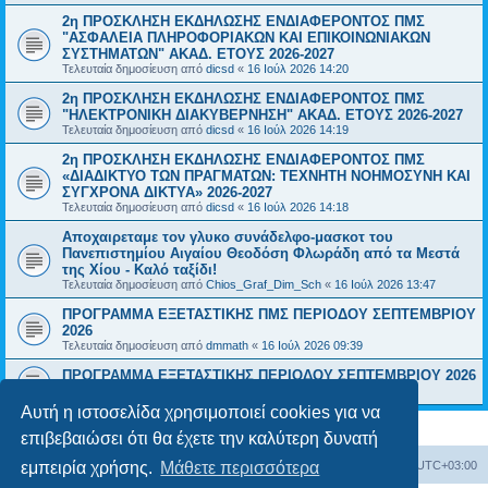
2η ΠΡΟΣΚΛΗΣΗ ΕΚΔΗΛΩΣΗΣ ΕΝΔΙΑΦΕΡΟΝΤΟΣ ΠΜΣ
"ΑΣΦΑΛΕΙΑ ΠΛΗΡΟΦΟΡΙΑΚΩΝ ΚΑΙ ΕΠΙΚΟΙΝΩΝΙΑΚΩΝ
ΣΥΣΤΗΜΑΤΩΝ" ΑΚΑΔ. ΕΤΟΥΣ 2026-2027
Τελευταία δημοσίευση από
dicsd
«
16 Ιούλ 2026 14:20
2η ΠΡΟΣΚΛΗΣΗ ΕΚΔΗΛΩΣΗΣ ΕΝΔΙΑΦΕΡΟΝΤΟΣ ΠΜΣ
"ΗΛΕΚΤΡΟΝΙΚΗ ΔΙΑΚΥΒΕΡΝΗΣΗ" ΑΚΑΔ. ΕΤΟΥΣ 2026-2027
Τελευταία δημοσίευση από
dicsd
«
16 Ιούλ 2026 14:19
2η ΠΡΟΣΚΛΗΣΗ ΕΚΔΗΛΩΣΗΣ ΕΝΔΙΑΦΕΡΟΝΤΟΣ ΠΜΣ
«ΔΙΑΔΙΚΤΥΟ ΤΩΝ ΠΡΑΓΜΑΤΩΝ: ΤΕΧΝΗΤΗ ΝΟΗΜΟΣΥΝΗ ΚΑΙ
ΣΥΓΧΡΟΝΑ ΔΙΚΤΥΑ» 2026-2027
Τελευταία δημοσίευση από
dicsd
«
16 Ιούλ 2026 14:18
Αποχαιρεταμε τον γλυκο συνάδελφο-μασκοτ του
Πανεπιστημίου Αιγαίου Θεοδόση Φλωράδη από τα Μεστά
της Χίου - Καλό ταξίδι!
Τελευταία δημοσίευση από
Chios_Graf_Dim_Sch
«
16 Ιούλ 2026 13:47
ΠΡΟΓΡΑΜΜΑ ΕΞΕΤΑΣΤΙΚΗΣ ΠΜΣ ΠΕΡΙΟΔΟΥ ΣΕΠΤΕΜΒΡΙΟΥ
2026
Τελευταία δημοσίευση από
dmmath
«
16 Ιούλ 2026 09:39
ΠΡΟΓΡΑΜΜΑ ΕΞΕΤΑΣΤΙΚΗΣ ΠΕΡΙΟΔΟΥ ΣΕΠΤΕΜΒΡΙΟΥ 2026
Τελευταία δημοσίευση από
math_akad_gram
«
16 Ιούλ 2026 09:26
Αυτή η ιστοσελίδα χρησιμοποιεί cookies για να
επιβεβαιώσει ότι θα έχετε την καλύτερη δυνατή
Board
Διαγραφή cookies
Όλοι οι χρόνοι είναι
UTC+03:00
εμπειρία χρήσης.
Μάθετε περισσότερα