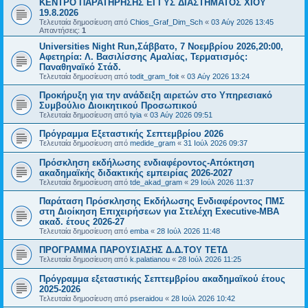
ΚΕΝΤΡΟ ΠΑΡΑΤΗΡΗΣΗΣ ΕΓΓΥΣ ΔΙΑΣΤΗΜΑΤΟΣ ΧΙΟΥ
19.8.2026
Τελευταία δημοσίευση από
Chios_Graf_Dim_Sch
«
03 Αύγ 2026 13:45
Απαντήσεις:
1
Universities Night Run,Σάββατο, 7 Νοεμβρίου 2026,20:00,
Αφετηρία: Λ. Βασιλίσσης Αμαλίας, Τερματισμός:
Παναθηναϊκό Στάδ.
Τελευταία δημοσίευση από
todit_gram_foit
«
03 Αύγ 2026 13:24
Προκήρυξη για την ανάδειξη αιρετών στο Υπηρεσιακό
Συμβούλιο Διοικητικού Προσωπικού
Τελευταία δημοσίευση από
tyia
«
03 Αύγ 2026 09:51
Πρόγραμμα Εξεταστικής Σεπτεμβρίου 2026
Τελευταία δημοσίευση από
medide_gram
«
31 Ιούλ 2026 09:37
Πρόσκληση εκδήλωσης ενδιαφέροντος-Απόκτηση
ακαδημαϊκής διδακτικής εμπειρίας 2026-2027
Τελευταία δημοσίευση από
tde_akad_gram
«
29 Ιούλ 2026 11:37
Παράταση Πρόσκλησης Εκδήλωσης Ενδιαφέροντος ΠΜΣ
στη Διοίκηση Επιχειρήσεων για Στελέχη Executive-MBΑ
ακαδ. έτους 2026-27
Τελευταία δημοσίευση από
emba
«
28 Ιούλ 2026 11:48
ΠΡΟΓΡΑΜΜΑ ΠΑΡΟΥΣΙΑΣΗΣ Δ.Δ.ΤΟΥ ΤΕΤΔ
Τελευταία δημοσίευση από
k.palatianou
«
28 Ιούλ 2026 11:25
Πρόγραμμα εξεταστικής Σεπτεμβρίου ακαδημαϊκού έτους
2025-2026
Τελευταία δημοσίευση από
pseraidou
«
28 Ιούλ 2026 10:42