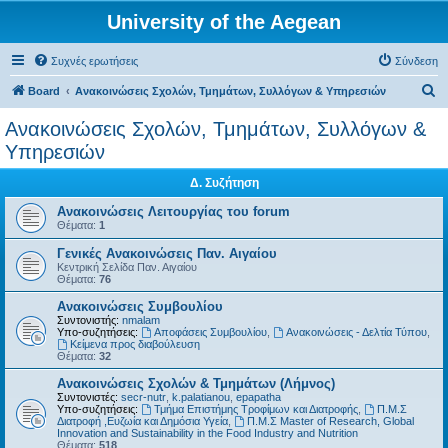
University of the Aegean
Συχνές ερωτήσεις
Σύνδεση
Α
Board
Ανακοινώσεις Σχολών, Τμημάτων, Συλλόγων & Υπηρεσιών
ν
Ανακοινώσεις Σχολών, Τμημάτων, Συλλόγων &
α
Υπηρεσιών
ζ
Δ. Συζήτηση
ή
Ανακοινώσεις Λειτουργίας του forum
τ
Θέματα:
1
η
Γενικές Ανακοινώσεις Παν. Αιγαίου
σ
Κεντρική Σελίδα Παν. Αιγαίου
Θέματα:
76
η
Ανακοινώσεις Συμβουλίου
Συντονιστής:
nmalam
Υπο-συζητήσεις:
Αποφάσεις Συμβουλίου
,
Ανακοινώσεις - Δελτία Τύπου
,
Kείμενα προς διαβούλευση
Θέματα:
32
Ανακοινώσεις Σχολών & Τμημάτων (Λήμνος)
Συντονιστές:
secr-nutr
,
k.palatianou
,
epapatha
Υπο-συζητήσεις:
Τμήμα Επιστήμης Τροφίμων και Διατροφής
,
Π.Μ.Σ
Διατροφή ,Ευζωία και Δημόσια Υγεία
,
Π.Μ.Σ Master of Research, Global
Innovation and Sustainability in the Food Industry and Nutrition
Θέματα:
518