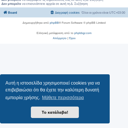
Δεν μπορείτε
να επισυνάπτετε αρχεία σε αυτή τη Δ. Συζήτηση
Board
Διαγραφή cookies
Όλοι οι χρόνοι είναι
UTC+03:00
Δημιουργήθηκε από
phpBB
® Forum Software © phpBB Limited
Ελληνική μετάφραση από το
phpbbgr.com
Απόρρητο
|
Όροι
Αυτή η ιστοσελίδα χρησιμοποιεί cookies για να
επιβεβαιώσει ότι θα έχετε την καλύτερη δυνατή
εμπειρία χρήσης.
Μάθετε περισσότερα
Το κατάλαβα!