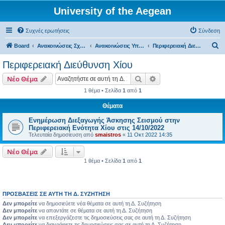
University of the Aegean
Συχνές ερωτήσεις
Σύνδεση
Α
Board
Ανακοινώσεις Σχολών, Τμημάτων, Συλλόγων & Υπηρεσιών
Ανακοινώσεις Υπηρεσιών
Περιφερειακή Διεύθυνση Χίου
ν
Περιφερειακή Διεύθυνση Χίου
α
Αναζήτηση
Ειδική αναζήτηση
Νέο Θέμα
ζ
1 θέμα • Σελίδα
1
από
1
ή
Θέματα
τ
η
Ενημέρωση Διεξαγωγής Άσκησης Σεισμού στην
Περιφερειακή Ενότητα Χίου στις 14/10/2022
σ
Τελευταία δημοσίευση από
smaistros
«
11 Οκτ 2022 14:35
η
Νέο Θέμα
1 θέμα • Σελίδα
1
από
1
ΠΡΟΣΒΆΣΕΙΣ ΣΕ ΑΥΤΉ ΤΗ Δ. ΣΥΖΉΤΗΣΗ
Δεν μπορείτε
να δημοσιεύετε νέα θέματα σε αυτή τη Δ. Συζήτηση
Δεν μπορείτε
να απαντάτε σε θέματα σε αυτή τη Δ. Συζήτηση
Δεν μπορείτε
να επεξεργάζεστε τις δημοσιεύσεις σας σε αυτή τη Δ. Συζήτηση
Δεν μπορείτε
να διαγράφετε τις δημοσιεύσεις σας σε αυτή τη Δ. Συζήτηση