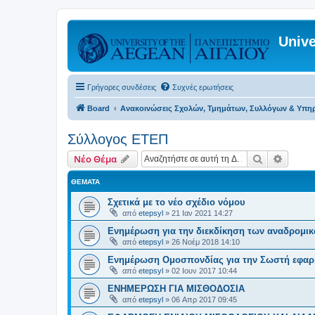
Unive
Γρήγορες συνδέσεις
Συχνές ερωτήσεις
Board
Ανακοινώσεις Σχολών, Τμημάτων, Συλλόγων & Υπη
Σύλλογος ΕΤΕΠ
Αναζήτηση
Ειδική
Νέο Θέμα
ΘΈΜΑΤΑ
Σχετικά με το νέο σχέδιο νόμου
από
etepsyl
»
21 Ιαν 2021 14:27
Ενημέρωση για την διεκδίκηση των αναδρομι
από
etepsyl
»
26 Νοέμ 2018 14:10
Ενημέρωση Ομοσπονδίας για την Σωστή εφαρ
από
etepsyl
»
02 Ιουν 2017 10:44
ΕΝΗΜΕΡΩΣΗ ΓΙΑ ΜΙΣΘΟΔΟΣΙΑ
από
etepsyl
»
06 Απρ 2017 09:45