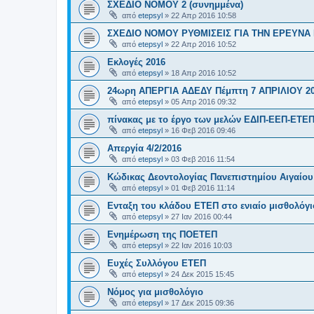
ΣΧΕΔΙΟ ΝΟΜΟΥ 2 (συνημμένα)
από
etepsyl
»
22 Απρ 2016 10:58
ΣΧΕΔΙΟ ΝΟΜΟΥ ΡΥΘΜΙΣΕΙΣ ΓΙΑ ΤΗΝ ΕΡΕΥΝΑ 
από
etepsyl
»
22 Απρ 2016 10:52
Εκλογές 2016
από
etepsyl
»
18 Απρ 2016 10:52
24ωρη ΑΠΕΡΓΙΑ ΑΔΕΔΥ Πέμπτη 7 ΑΠΡΙΛΙΟΥ 2
από
etepsyl
»
05 Απρ 2016 09:32
πίνακας με το έργο των μελών ΕΔΙΠ-ΕΕΠ-ΕΤΕ
από
etepsyl
»
16 Φεβ 2016 09:46
Απεργία 4/2/2016
από
etepsyl
»
03 Φεβ 2016 11:54
Κώδικας Δεοντολογίας Πανεπιστημίου Αιγαίου
από
etepsyl
»
01 Φεβ 2016 11:14
Ενταξη του κλάδου ΕΤΕΠ στο ενιαίο μισθολόγι
από
etepsyl
»
27 Ιαν 2016 00:44
Ενημέρωση της ΠΟΕΤΕΠ
από
etepsyl
»
22 Ιαν 2016 10:03
Ευχές Συλλόγου ΕΤΕΠ
από
etepsyl
»
24 Δεκ 2015 15:45
Νόμος για μισθολόγιο
από
etepsyl
»
17 Δεκ 2015 09:36