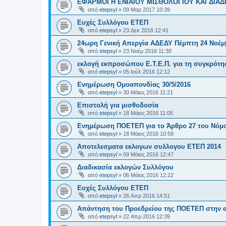
ΕΦΑΡΜΟΓΗ ΕΝΙΑΙΟΥ ΜΙΣΘΟΛΟΓΙΟΥ ΚΑΙ ΔΙΑΔ
από
etepsyl
»
09 Μαρ 2017 10:39
Ευχές Συλλόγου ΕΤΕΠ
από
etepsyl
»
23 Δεκ 2016 12:41
24ωρη Γενική Απεργία ΑΔΕΔΥ Πέμπτη 24 Νοέμ
από
etepsyl
»
23 Νοέμ 2016 11:30
εκλογή εκπροσώπου Ε.Τ.Ε.Π. για τη συγκρότη
από
etepsyl
»
05 Ιούλ 2016 12:12
Ενημέρωση Ομοαπονδίας 30/5/2016
από
etepsyl
»
30 Μάιος 2016 11:21
Επιστολή για μισθοδοσία
από
etepsyl
»
18 Μάιος 2016 11:05
Ενημέρωση ΠΟΕΤΕΠ για το Άρθρο 27 του Νόμο
από
etepsyl
»
18 Μάιος 2016 10:59
Αποτελεσματα εκλογων συλλογου ΕΤΕΠ 2014
από
etepsyl
»
09 Μάιος 2016 12:47
Διαδικασία εκλογών Συλλόγου
από
etepsyl
»
06 Μάιος 2016 12:22
Ευχές Συλλόγου ΕΤΕΠ
από
etepsyl
»
26 Απρ 2016 14:51
Απάντηση του Προεδρείου της ΠΟΕΤΕΠ στην 
από
etepsyl
»
22 Απρ 2016 12:39