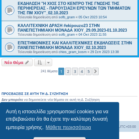
ΕΚΔΗΛΩΣΗ "Η ΧΙΟΣ ΣΤΟ ΚΕΝΤΡΟ ΤΗΣ ΓΝΩΣΗΣ ΤΗΣ
ΠΕΡΙΦΕΡΕΙΑΣ - ΠΑΡΟΥΣΙΑΣΗ ΕΡΕΥΝΩΝ ΤΩΝ ΤΜΗΜΑΤΩΝ
ΤΗΣ ΠΜ ΧΙΟΥ"_02.10.2023
Τελευταία δημοσίευση από
sofb_gram
«
05 Οκτ 2023 10:54
ΚΑΛΛΙΤΕΧΝΙΚΗ ΔΡΑΣΗ #ekipouzo23 ΣΤΗΝ
ΠΑΝΕΠΙΣΤΗΜΙΑΚΗ MΟΝΑΔΑ ΧΙΟΥ_29.09.2023-01.10.2023
Τελευταία δημοσίευση από
sofb_gram
«
04 Οκτ 2023 11:55
ΕΠΙΣΤΗΜΟΝΙΚΕΣ ΚΑΙ ΚΑΛΛΙΤΕΧΝΙΚΕΣ ΕΚΔΗΛΩΣΕΙΣ ΣΤΗΝ
ΠΑΝΕΠΙΣΤΗΜΙΑΚΗ ΜΟΝΑΔΑ ΧΙΟΥ_02.10.2023
Τελευταία δημοσίευση από
chios_gram_kosm
«
29 Σεπ 2023 13:38
Νέο Θέμα
1
2
3
4
5
Επόμενη
241 θέματα
ΠΡΟΣΒΆΣΕΙΣ ΣΕ ΑΥΤΉ ΤΗ Δ. ΣΥΖΉΤΗΣΗ
Δεν μπορείτε
να δημοσιεύετε νέα θέματα σε αυτή τη Δ. Συζήτηση
Δεν μπορείτε
να απαντάτε σε θέματα σε αυτή τη Δ. Συζήτηση
Δεν μπορείτε
να επεξεργάζεστε τις δημοσιεύσεις σας σε αυτή τη Δ. Συζήτηση
Αυτή η ιστοσελίδα χρησιμοποιεί cookies για να
Δεν μπορείτε
να διαγράφετε τις δημοσιεύσεις σας σε αυτή τη Δ. Συζήτηση
Δεν μπορείτε
να επισυνάπτετε αρχεία σε αυτή τη Δ. Συζήτηση
επιβεβαιώσει ότι θα έχετε την καλύτερη δυνατή
Board
Διαγραφή cookies
Όλοι οι χρόνοι είναι
UTC+03:00
εμπειρία χρήσης.
Μάθετε περισσότερα
Δημιουργήθηκε από
phpBB
® Forum Software © phpBB Limited