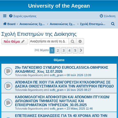
University of the Aegean
Συχνές ερωτήσεις
Σύνδεση
Α
Board
Ανακοινώσεις Σχολών, Τμημάτων, Συλλόγων & Υπηρεσιών
Ανακοινώσεις Σχολών & Τμημάτων (Χίος)
Σχολή Επιστημών της Διοίκησης
ν
Σχολή Επιστημών της Διοίκησης
α
Αναζήτηση
Ειδική αναζήτηση
Νέο Θέμα
ζ
ή
1
2
3
4
5
Επόμενη
241 θέματα
τ
Θέματα
η
29ο ΠΑΓΚΟΣΜΙΟ ΣΥΝΕΔΡΙΟ EUROCLASSICA-ΟΜΗΡΙΚΗΣ
σ
ΑΚΑΔΗΜΙΑΣ_Χίος 12.07.2026
η
Τελευταία δημοσίευση από
sofb_gram
«
08 Ιούλ 2026 13:09
ΑΠΟΦΑΣΗ ΠΕ ΧΙΟΥ ΓΙΑ ΑΠΑΓΟΡΕΥΣΗ ΚΥΚΛΟΦΟΡΙΑΣ ΣΕ
ΔΑΣΙΚΑ ΟΙΚΟΣΥΣΤΗΜΑΤΑ ΚΑΤΑ ΤΗΝ ΑΝΤΙΠΥΡΙΚΗ ΠΕΡΙΟΔΟ
Τελευταία δημοσίευση από
sofb_gram
«
16 Ιουν 2025 08:27
ΚΑΘΟΜΟΛΟΓΗΣΗ ΑΠΟΦΟΙΤΩΝ ΚΑΙ ΑΠΟΝΟΜΗ ΠΤΥΧΙΩΝ/
ΔΙΠΛΩΜΑΤΩΝ ΤΜΗΜΑΤΟΣ ΝΑΥΤΙΛΙΑΣ ΚΑΙ
ΕΠΙΧΕΙΡΗΜΑΤΙΚΩΝ ΥΠΗΡΕΣΙΩΝ_30.05.2025
Τελευταία δημοσίευση από
sofb_gram
«
23 Μάιος 2025 11:46
ΕΠΕΤΕΙΑΚΕΣ ΕΚΔΗΛΩΣΕΙΣ ΓΙΑ ΤΑ 40 ΧΡΟΝΙΑ ΑΠΟ ΤΗΝ