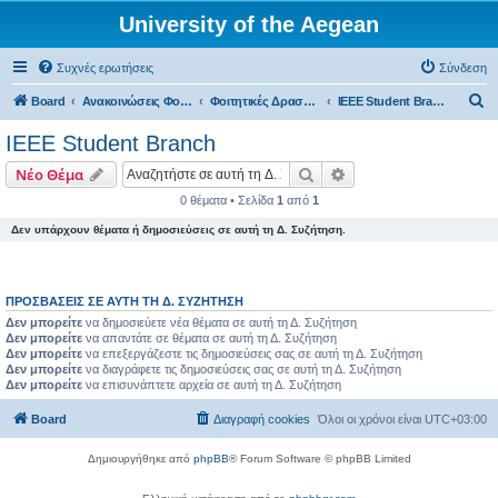
University of the Aegean
Συχνές ερωτήσεις
Σύνδεση
Α
Board
Ανακοινώσεις Φοιτητικών Δραστηριοτήτων
Φοιτητικές Δραστηριότητες - Aegean
IEEE Student Branch
ν
IEEE Student Branch
α
Αναζήτηση
Ειδική αναζήτηση
Νέο Θέμα
ζ
0 θέματα • Σελίδα
1
από
1
ή
Δεν υπάρχουν θέματα ή δημοσιεύσεις σε αυτή τη Δ. Συζήτηση.
τ
η
σ
ΠΡΟΣΒΆΣΕΙΣ ΣΕ ΑΥΤΉ ΤΗ Δ. ΣΥΖΉΤΗΣΗ
η
Δεν μπορείτε
να δημοσιεύετε νέα θέματα σε αυτή τη Δ. Συζήτηση
Δεν μπορείτε
να απαντάτε σε θέματα σε αυτή τη Δ. Συζήτηση
Δεν μπορείτε
να επεξεργάζεστε τις δημοσιεύσεις σας σε αυτή τη Δ. Συζήτηση
Δεν μπορείτε
να διαγράφετε τις δημοσιεύσεις σας σε αυτή τη Δ. Συζήτηση
Δεν μπορείτε
να επισυνάπτετε αρχεία σε αυτή τη Δ. Συζήτηση
Board
Διαγραφή cookies
Όλοι οι χρόνοι είναι
UTC+03:00
Δημιουργήθηκε από
phpBB
® Forum Software © phpBB Limited