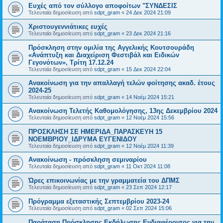
Ευχές από τον σύλλογο αποφοίτων "ΣΥΝΔΕΣΙΣ
Τελευταία δημοσίευση από
sdpt_gram
«
24 Δεκ 2024 21:09
Χριστουγεννιάτικες ευχές
Τελευταία δημοσίευση από
sdpt_gram
«
23 Δεκ 2024 21:16
Πρόσκληση στην ομιλία της Αγγελικής Κουτσουράδη
«Ανάπτυξη και Διαχείριση Φεστιβάλ και Ειδικών
Γεγονότων», Τρίτη 17.12.24
Τελευταία δημοσίευση από
sdpt_gram
«
15 Δεκ 2024 22:04
Ανακοίνωση για την απαλλαγή τελών φοίτησης ακαδ. έτους
2024-25
Τελευταία δημοσίευση από
sdpt_gram
«
14 Νοέμ 2024 15:21
Ανακοίνωση Τελετής Καθομολόγησης, 13ης Δεκεμβρίου 2024
Τελευταία δημοσίευση από
sdpt_gram
«
12 Νοέμ 2024 15:56
ΠΡΟΣΚΛΗΣΗ ΣΕ ΗΜΕΡΙΔΑ_ΠΑΡΑΣΚΕΥΗ 15
ΝΟΕΜΒΡΙΟΥ_ΙΔΡΥΜΑ ΕΥΓΕΝΙΔΟΥ
Τελευταία δημοσίευση από
sdpt_gram
«
12 Νοέμ 2024 11:39
Ανακοίνωση - πρόσκληση σεμιναρίου
Τελευταία δημοσίευση από
sdpt_gram
«
11 Οκτ 2024 11:08
Ώρες επικοινωνίας με την γραμματεία του ΔΠΜΣ
Τελευταία δημοσίευση από
sdpt_gram
«
23 Σεπ 2024 12:17
Πρόγραμμα εξεταστικής Σεπτεμβρίου 2023-24
Τελευταία δημοσίευση από
sdpt_gram
«
02 Σεπ 2024 15:06
Παράταση Πρόσκλησης Εκδήλωσης Ενδιαφέροντος για την