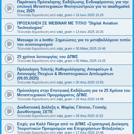
Παράταση Πρόσκλησης Εκδήλωσης Ενδιαφέροντος για την
επιλογή Μεταπτυχιακών Φοιτητών/τριών για το ακαδημαϊκό
έτος 2025
Τελευταία δημοσίευση από
sdpt_gram
«
16 Ιουν 2025 15:26
ΠΡΟΣΚΛΗΣΗ ΣΕ WEBINAR ΜΕ ΤΙΤΛΟ "Digital Aviation
Technologies"
Τελευταία δημοσίευση από
sdpt_gram
«
13 Ιουν 2025 15:25
Message in a bottle: Σημειώσεις για το μεταβαλλόμενο τοπίο
του οινοτουρισμού
Τελευταία δημοσίευση από
sdpt_gram
«
30 Μάιος 2025 10:46
25 χρόνια λειτουργίας του ΔΠΜΣ
Τελευταία δημοσίευση από
sdpt_gram
«
05 Μάιος 2025 14:25
Πρόσκληση Τελετής Καθομολόγησης Αποφοίτων &
Απονομής Πτυχίων & Μεταπτυχιακών Διπλωμάτων
(09.05.2025)
Τελευταία δημοσίευση από
sdpt_gram
«
30 Απρ 2025 13:55
Πρόσκληση στην Επετειακή Εκδήλωση για τα 25 Χρόνια του
Μεταπτυχιακού Προγράμματος ΔΠΜΣ
Τελευταία δημοσίευση από
sdpt_gram
«
29 Απρ 2025 14:48
Διαδικτυακή Διάλεξη κ. Μαρίας Γάτσου, Γενικής
Διευθύντριας ΣΕΤΕ
Τελευταία δημοσίευση από
sdpt_gram
«
28 Απρ 2025 11:52
Ευχές για Καλό Πάσχα από το ΔΠΜΣ «Στρατηγική Διοίκηση
Τουριστικών Προορισμών και Επιχειρήσεων Φιλοξενίας»
Τελευταία δημοσίευση από
sdpt_gram
«
17 Απρ 2025 15:46