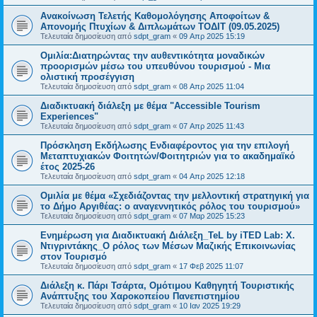
Ανακοίνωση Τελετής Καθομολόγησης Αποφοίτων &
Απονομής Πτυχίων & Διπλωμάτων ΤΟΔΙΤ (09.05.2025)
Τελευταία δημοσίευση από
sdpt_gram
«
09 Απρ 2025 15:19
Oμιλία:Διατηρώντας την αυθεντικότητα μοναδικών
προορισμών μέσω του υπευθύνου τουρισμού - Μια
ολιστική προσέγγιση
Τελευταία δημοσίευση από
sdpt_gram
«
08 Απρ 2025 11:04
Διαδικτυακή διάλεξη με θέμα "Accessible Tourism
Experiences"
Τελευταία δημοσίευση από
sdpt_gram
«
07 Απρ 2025 11:43
Πρόσκληση Εκδήλωσης Ενδιαφέροντος για την επιλογή
Μεταπτυχιακών Φοιτητών/Φοιτητριών για το ακαδημαϊκό
έτος 2025-26
Τελευταία δημοσίευση από
sdpt_gram
«
04 Απρ 2025 12:18
Ομιλία με θέμα «Σχεδιάζοντας την μελλοντική στρατηγική για
το Δήμο Αργιθέας: ο αναγεννητικός ρόλος του τουρισμού»
Τελευταία δημοσίευση από
sdpt_gram
«
07 Μαρ 2025 15:23
Ενημέρωση για Διαδικτυακή Διάλεξη_TeL by iTED Lab: Χ.
Ντιγριντάκης_Ο ρόλος των Μέσων Μαζικής Επικοινωνίας
στον Τουρισμό
Τελευταία δημοσίευση από
sdpt_gram
«
17 Φεβ 2025 11:07
Διάλεξη κ. Πάρι Τσάρτα, Ομότιμου Καθηγητή Τουριστικής
Ανάπτυξης του Χαροκοπείου Πανεπιστημίου
Τελευταία δημοσίευση από
sdpt_gram
«
10 Ιαν 2025 19:29