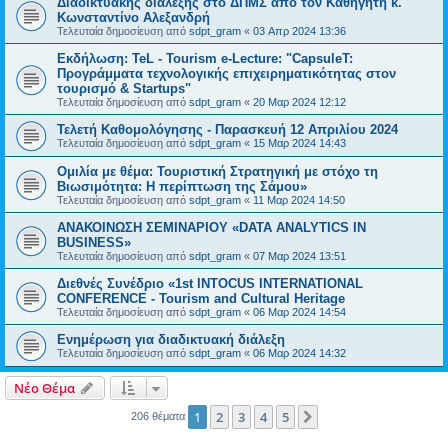
Διαδικτυακής διάλεξης στο ΔΠΜΣ από τον Καθηγητή κ.
Κωνσταντίνο Αλεξανδρή
Τελευταία δημοσίευση από
sdpt_gram
«
03 Απρ 2024 13:36
Εκδήλωση: TeL - Tourism e-Lecture: "CapsuleT:
Προγράμματα τεχνολογικής επιχειρηματικότητας στον
τουρισμό & Startups"
Τελευταία δημοσίευση από
sdpt_gram
«
20 Μαρ 2024 12:12
Τελετή Καθομολόγησης - Παρασκευή 12 Απριλίου 2024
Τελευταία δημοσίευση από
sdpt_gram
«
15 Μαρ 2024 14:43
Ομιλία με θέμα: Τουριστική Στρατηγική με στόχο τη
Βιωσιμότητα: Η περίπτωση της Σάμου»
Τελευταία δημοσίευση από
sdpt_gram
«
11 Μαρ 2024 14:50
ΑΝΑΚΟΙΝΩΣΗ ΣΕΜΙΝΑΡΙΟΥ «DATA ANALYTICS IN
BUSINESS»
Τελευταία δημοσίευση από
sdpt_gram
«
07 Μαρ 2024 13:51
Διεθνές Συνέδριο «1st INTOCUS INTERNATIONAL
CONFERENCE - Tourism and Cultural Heritage
Τελευταία δημοσίευση από
sdpt_gram
«
06 Μαρ 2024 14:54
Ενημέρωση για διαδικτυακή διάλεξη
Τελευταία δημοσίευση από
sdpt_gram
«
06 Μαρ 2024 14:32
Νέο Θέμα
1
2
3
4
5
Επόμενη
206 θέματα