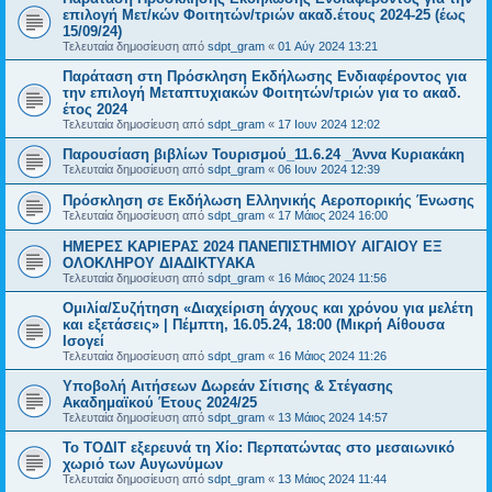
επιλογή Μετ/κών Φοιτητών/τριών ακαδ.έτους 2024-25 (έως
15/09/24)
Τελευταία δημοσίευση από
sdpt_gram
«
01 Αύγ 2024 13:21
Παράταση στη Πρόσκληση Εκδήλωσης Ενδιαφέροντος για
την επιλογή Μεταπτυχιακών Φοιτητών/τριών για το ακαδ.
έτος 2024
Τελευταία δημοσίευση από
sdpt_gram
«
17 Ιουν 2024 12:02
Παρουσίαση βιβλίων Τουρισμού_11.6.24 _Άννα Κυριακάκη
Τελευταία δημοσίευση από
sdpt_gram
«
06 Ιουν 2024 12:39
Πρόσκληση σε Εκδήλωση Ελληνικής Αεροπορικής Ένωσης
Τελευταία δημοσίευση από
sdpt_gram
«
17 Μάιος 2024 16:00
ΗΜΕΡΕΣ ΚΑΡΙΕΡΑΣ 2024 ΠΑΝΕΠΙΣΤΗΜΙΟΥ ΑΙΓΑΙΟΥ ΕΞ
ΟΛΟΚΛΗΡΟΥ ΔΙΑΔΙΚΤΥΑΚΑ
Τελευταία δημοσίευση από
sdpt_gram
«
16 Μάιος 2024 11:56
Ομιλία/Συζήτηση «Διαχείριση άγχους και χρόνου για μελέτη
και εξετάσεις» | Πέμπτη, 16.05.24, 18:00 (Μικρή Αίθουσα
Ισογεί
Τελευταία δημοσίευση από
sdpt_gram
«
16 Μάιος 2024 11:26
Υποβολή Αιτήσεων Δωρεάν Σίτισης & Στέγασης
Ακαδημαϊκού Έτους 2024/25
Τελευταία δημοσίευση από
sdpt_gram
«
13 Μάιος 2024 14:57
Το ΤΟΔΙΤ εξερευνά τη Χίο: Περπατώντας στο μεσαιωνικό
χωριό των Αυγωνύμων
Τελευταία δημοσίευση από
sdpt_gram
«
13 Μάιος 2024 11:44