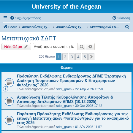
University of the Aegean
Συχνές ερωτήσεις
Σύνδεση
Α
Board
Ανακοινώσεις Σχολών, Τμημάτων, Συλλόγων & Υπηρεσιών
Ανακοινώσεις Σχολών & Τμημάτων (Χίος)
Μεταπτυχιακό ΣΔΠΤ
ν
Μεταπτυχιακό ΣΔΠΤ
α
Αναζήτηση
Ειδική αναζήτηση
Νέο Θέμα
ζ
ή
1
2
3
4
5
Επόμενη
206 θέματα
τ
Θέματα
η
Πρόσκληση Εκδήλωσης Ενδιαφέροντος ΔΠΜΣ"Στρατηγική
σ
Διοίκηση Τουριστικών Προορισμών & Επιχειρήσεων
η
Φιλοξενίας" 2026
Τελευταία δημοσίευση από
sdpt_gram
«
22 Απρ 2026 13:50
Ανακοίνωση Τελετής Καθομολόγησης Αποφοίτων &
Απονομής Διπλωμάτων ΔΠΜΣ (10.12.2025)
Τελευταία δημοσίευση από
sdpt_gram
«
30 Οκτ 2025 17:42
Παράταση Πρόσκλησης Εκδήλωσης Ενδιαφέροντος για την
επιλογή Μεταπτυχιακών Φοιτητών/τριών για το ακαδημαϊκό
έτος 2025
Τελευταία δημοσίευση από
sdpt_gram
«
01 Αύγ 2025 11:57