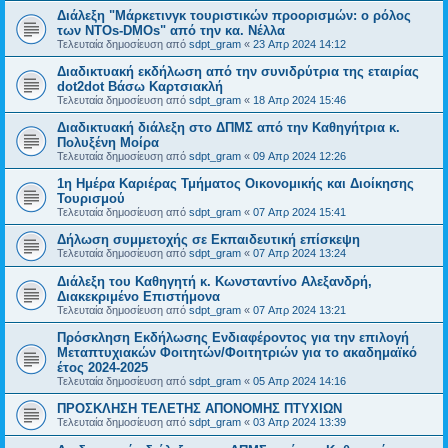
Διάλεξη "Μάρκετινγκ τουριστικών προορισμών: ο ρόλος
των ΝΤΟs-DMOs" από την κα. Νέλλα
Τελευταία δημοσίευση από
sdpt_gram
«
23 Απρ 2024 14:12
Διαδικτυακή εκδήλωση από την συνιδρύτρια της εταιρίας
dot2dot Βάσω Καρτσιακλή
Τελευταία δημοσίευση από
sdpt_gram
«
18 Απρ 2024 15:46
Διαδικτυακή διάλεξη στο ΔΠΜΣ από την Καθηγήτρια κ.
Πολυξένη Μοίρα
Τελευταία δημοσίευση από
sdpt_gram
«
09 Απρ 2024 12:26
1η Ημέρα Καριέρας Τμήματος Οικονομικής και Διοίκησης
Τουρισμού
Τελευταία δημοσίευση από
sdpt_gram
«
07 Απρ 2024 15:41
Δήλωση συμμετοχής σε Εκπαιδευτική επίσκεψη
Τελευταία δημοσίευση από
sdpt_gram
«
07 Απρ 2024 13:24
Διάλεξη του Καθηγητή κ. Κωνσταντίνο Αλεξανδρή,
Διακεκριμένο Επιστήμονα
Τελευταία δημοσίευση από
sdpt_gram
«
07 Απρ 2024 13:21
Πρόσκληση Εκδήλωσης Ενδιαφέροντος για την επιλογή
Μεταπτυχιακών Φοιτητών/Φοιτητριών για το ακαδημαϊκό
έτος 2024-2025
Τελευταία δημοσίευση από
sdpt_gram
«
05 Απρ 2024 14:16
ΠΡΟΣΚΛΗΣΗ ΤΕΛΕΤΗΣ ΑΠΟΝΟΜΗΣ ΠΤΥΧΙΩΝ
Τελευταία δημοσίευση από
sdpt_gram
«
03 Απρ 2024 13:39