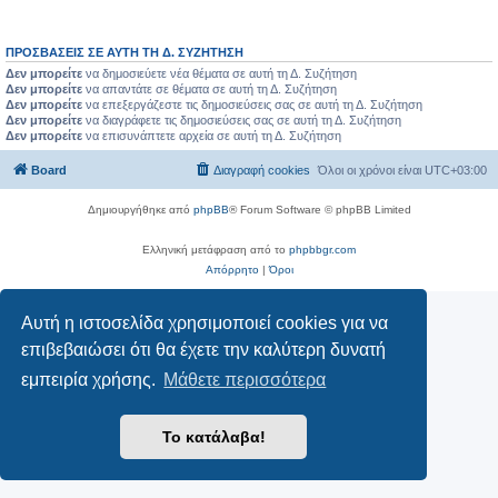
ΠΡΟΣΒΆΣΕΙΣ ΣΕ ΑΥΤΉ ΤΗ Δ. ΣΥΖΉΤΗΣΗ
Δεν μπορείτε
να δημοσιεύετε νέα θέματα σε αυτή τη Δ. Συζήτηση
Δεν μπορείτε
να απαντάτε σε θέματα σε αυτή τη Δ. Συζήτηση
Δεν μπορείτε
να επεξεργάζεστε τις δημοσιεύσεις σας σε αυτή τη Δ. Συζήτηση
Δεν μπορείτε
να διαγράφετε τις δημοσιεύσεις σας σε αυτή τη Δ. Συζήτηση
Δεν μπορείτε
να επισυνάπτετε αρχεία σε αυτή τη Δ. Συζήτηση
Board
Διαγραφή cookies
Όλοι οι χρόνοι είναι
UTC+03:00
Δημιουργήθηκε από
phpBB
® Forum Software © phpBB Limited
Ελληνική μετάφραση από το
phpbbgr.com
Απόρρητο
|
Όροι
Αυτή η ιστοσελίδα χρησιμοποιεί cookies για να
επιβεβαιώσει ότι θα έχετε την καλύτερη δυνατή
εμπειρία χρήσης.
Μάθετε περισσότερα
Το κατάλαβα!