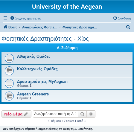
University of the Aegean
Συχνές ερωτήσεις
Σύνδεση
Α
Board
Ανακοινώσεις Φοιτητικών Δραστηριοτήτων
Φοιτητικές Δραστηριότητες - Χίος
ν
Φοιτητικές Δραστηριότητες - Χίος
α
Δ. Συζήτηση
ζ
ή
Αθλητικές Ομάδες
τ
Καλλιτεχνικές Ομάδες
η
σ
Δραστηριότητες MyAegean
η
Θέματα:
1
Aegean Greeners
Θέματα:
1
Αναζήτηση
Ειδική αναζήτηση
Νέο Θέμα
0 θέματα • Σελίδα
1
από
1
Δεν υπάρχουν θέματα ή δημοσιεύσεις σε αυτή τη Δ. Συζήτηση.