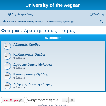
University of the Aegean
Συχνές ερωτήσεις
Σύνδεση
Α
Board
Ανακοινώσεις Φοιτητικών Δραστηριοτήτων
Φοιτητικές Δραστηριότητες - Σάμος
ν
Φοιτητικές Δραστηριότητες - Σάμος
α
Δ. Συζήτηση
ζ
ή
Αθλητικές Ομάδες
τ
Καλλιτεχνικές Ομάδες
η
Θέματα:
1
σ
Δραστηριότητες MyAegean
η
Θέματα:
1
Επιστημονικές Ομάδες
Θέματα:
3
Διάφορες Δραστηριότητες
Θέματα:
2
Αναζήτηση
Ειδική αναζήτηση
Νέο Θέμα
0 θέματα • Σελίδα
1
από
1