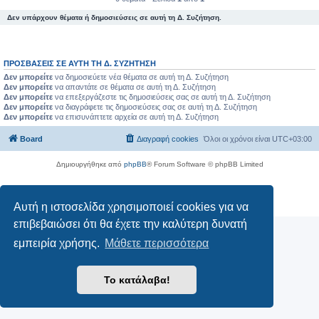
Δεν υπάρχουν θέματα ή δημοσιεύσεις σε αυτή τη Δ. Συζήτηση.
ΠΡΟΣΒΆΣΕΙΣ ΣΕ ΑΥΤΉ ΤΗ Δ. ΣΥΖΉΤΗΣΗ
Δεν μπορείτε
να δημοσιεύετε νέα θέματα σε αυτή τη Δ. Συζήτηση
Δεν μπορείτε
να απαντάτε σε θέματα σε αυτή τη Δ. Συζήτηση
Δεν μπορείτε
να επεξεργάζεστε τις δημοσιεύσεις σας σε αυτή τη Δ. Συζήτηση
Δεν μπορείτε
να διαγράφετε τις δημοσιεύσεις σας σε αυτή τη Δ. Συζήτηση
Δεν μπορείτε
να επισυνάπτετε αρχεία σε αυτή τη Δ. Συζήτηση
Board
Διαγραφή cookies
Όλοι οι χρόνοι είναι
UTC+03:00
Δημιουργήθηκε από
phpBB
® Forum Software © phpBB Limited
Ελληνική μετάφραση από το
phpbbgr.com
Απόρρητο
|
Όροι
Αυτή η ιστοσελίδα χρησιμοποιεί cookies για να
επιβεβαιώσει ότι θα έχετε την καλύτερη δυνατή
εμπειρία χρήσης.
Μάθετε περισσότερα
Το κατάλαβα!