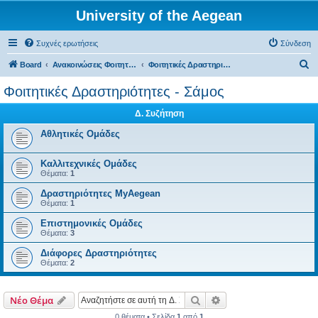
University of the Aegean
Συχνές ερωτήσεις
Σύνδεση
Α
Board
Ανακοινώσεις Φοιτητικών Δραστηριοτήτων
Φοιτητικές Δραστηριότητες - Σάμος
ν
Φοιτητικές Δραστηριότητες - Σάμος
α
Δ. Συζήτηση
ζ
ή
Αθλητικές Ομάδες
τ
Καλλιτεχνικές Ομάδες
η
Θέματα:
1
σ
Δραστηριότητες MyAegean
η
Θέματα:
1
Επιστημονικές Ομάδες
Θέματα:
3
Διάφορες Δραστηριότητες
Θέματα:
2
Αναζήτηση
Ειδική αναζήτηση
Νέο Θέμα
0 θέματα • Σελίδα
1
από
1