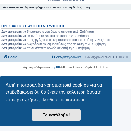
Δεν υπάρχουν θέματα ή δημοσιεύσεις σε αυτή τη Δ. Συζήτηση.
ΠΡΟΣΒΆΣΕΙΣ ΣΕ ΑΥΤΉ ΤΗ Δ. ΣΥΖΉΤΗΣΗ
Δεν μπορείτε
να δημοσιεύετε νέα θέματα σε αυτή τη Δ. Συζήτηση
Δεν μπορείτε
να απαντάτε σε θέματα σε αυτή τη Δ. Συζήτηση
Δεν μπορείτε
να επεξεργάζεστε τις δημοσιεύσεις σας σε αυτή τη Δ. Συζήτηση
Δεν μπορείτε
να διαγράφετε τις δημοσιεύσεις σας σε αυτή τη Δ. Συζήτηση
Δεν μπορείτε
να επισυνάπτετε αρχεία σε αυτή τη Δ. Συζήτηση
Board
Διαγραφή cookies
Όλοι οι χρόνοι είναι
UTC+03:00
Δημιουργήθηκε από
phpBB
® Forum Software © phpBB Limited
Ελληνική μετάφραση από το
phpbbgr.com
Απόρρητο
|
Όροι
Αυτή η ιστοσελίδα χρησιμοποιεί cookies για να
επιβεβαιώσει ότι θα έχετε την καλύτερη δυνατή
εμπειρία χρήσης.
Μάθετε περισσότερα
Το κατάλαβα!