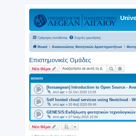
Unive
Γρήγορες συνδέσεις
Συχνές ερωτήσεις
Board
Ανακοινώσεις Φοιτητικών Δραστηριοτήτων
Φοιτη
Επιστημονικές Ομάδες
Αναζήτηση
Ειδική
Νέο Θέμα
ΘΈΜΑΤΑ
[fossaegean] Introduction to Open Source - Α
από
apr
»
16 Οκτ 2020 13:29
Self hosted cloud services using Nextcloud - 
από
apr
»
20 Φεβ 2020 09:49
GENESIS:Εκδήλωση φοιτητικών τεχνολογικών
από
apr
»
27 Νοέμ 2015 15:04
Νέο Θέμα