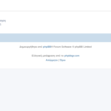
σ
ν
ή
ε
τ
σ
ι
ή
ε
ς
σ
ήτηση
ι
η
ε
ς
ι
ς
Δημιουργήθηκε από
phpBB
® Forum Software © phpBB Limited
Ελληνική μετάφραση από το
phpbbgr.com
Απόρρητο
|
Όροι