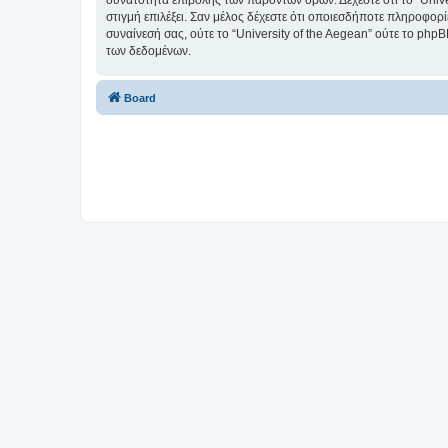
δυνατότητα επιβολής των παρόντων όρων. Δέχεστε ότι το “Univer
στιγμή επιλέξει. Σαν μέλος δέχεστε ότι οποιεσδήποτε πληροφορ
συναίνεσή σας, ούτε το “University of the Aegean” ούτε το p
των δεδομένων.
Board