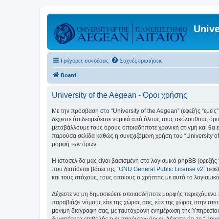
Unive
Γρήγορες συνδέσεις
Συχνές ερωτήσεις
Board
University of the Aegean - Όροι χρήσης
Με την πρόσβαση στο “University of the Aegean” (εφεξής “εμείς”,
δέχεστε ότι δεσμεύεστε νομικά από όλους τους ακόλουθους όρο
μεταβάλλουμε τους όρους οποιαδήποτε χρονική στιγμή και θα ε
παρούσα σελίδα καθώς η συνεχιζόμενη χρήση του “University of
μορφή των όρων.
Η ιστοσελίδα μας είναι βασισμένη στο λογισμικό phpBB (εφεξής
που διατίθεται βάσει της “
GNU General Public License v2
” (εφ
και τους στόχους, τους οποίους ο χρήστης με αυτό το λογισμι
Δέχεστε να μη δημοσιεύετε οποιασδήποτε μορφής περιεχόμενο π
παραβιάζει νόμους είτε της χώρας σας, είτε της χώρας στην οποία
μόνιμη διαγραφή σας, με ταυτόχρονη ενημέρωση της Υπηρεσίας