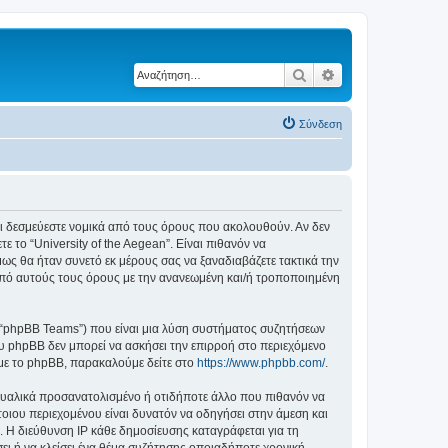
Αναζήτηση
Ειδική αναζήτηση
Σύνδεση
ε ότι δεσμεύεστε νομικά από τους όρους που ακολουθούν. Αν δεν
το “University of the Aegean”. Είναι πιθανόν να
ς θα ήταν συνετό εκ μέρους σας να ξαναδιαβάζετε τακτικά την
ά από αυτούς τους όρους με την ανανεωμένη και/ή τροποποιημένη
”, “phpBB Teams”) που είναι μια λύση συστήματος συζητήσεων
υ phpBB δεν μπορεί να ασκήσει την επιρροή στο περιεχόμενο
 με το phpBB, παρακαλούμε δείτε στο
https://www.phpbb.com/
.
ξουαλικά προσανατολισμένο ή οτιδήποτε άλλο που πιθανόν να
τέτοιου περιεχομένου είναι δυνατόν να οδηγήσει στην άμεση και
 Η διεύθυνση IP κάθε δημοσίευσης καταγράφεται για τη