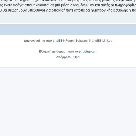
sity of the Aegean” έχει το δικαίωμα να απομακρύνει, να επεξεργαστεί, να μετακινή
ίες έχετε εισάγει αποθηκεύονται σε μια βάση δεδομένων. Αν και αυτές οι πληροφορί
hpBB θα θεωρηθούν υπεύθυνοι για οποιαδήποτε απόπειρα ηλεκτρονικής εισβολής ή π
Δημιουργήθηκε από
phpBB
® Forum Software © phpBB Limited
Ελληνική μετάφραση από το
phpbbgr.com
Απόρρητο
|
Όροι