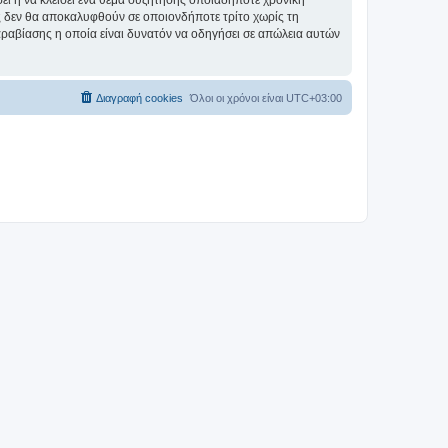
σει ή να κλείσει ένα θέμα συζήτησης οποιαδήποτε χρονική
ες δεν θα αποκαλυφθούν σε οποιονδήποτε τρίτο χωρίς τη
αραβίασης η οποία είναι δυνατόν να οδηγήσει σε απώλεια αυτών
Διαγραφή cookies
Όλοι οι χρόνοι είναι
UTC+03:00