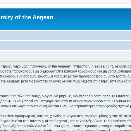
rsity of the Aegean
 “εμάς”, “δικό μας”, “University of the Aegean”, “https://forum.aegean.gr”), δέχεστ
υς τότε παρακαλούμε μη δημιουργήσετε κάποιον λογαριασμό και μη χρησιμοποιήσετε 
πιδιώξουμε να σας ενημερώσουμε για αυτό με τον προσφορότερο δυνατό τρόπο, όμω
 the Aegean” μετά τις εκάστοτε αλλαγές δείχνει πως δέχεστε ότι δεσμεύεστε νομικ
 “αυτοί”, “αυτών”, “αυτούς”, “λογισμικό phpBB”, “www.phpbb.com”, “phpBB Limited
εξής “GPL”) και μπορεί να μεταφορτωθεί από τη σελίδα
www.phpbb.com
. Η ομάδα το
κό ακολουθεί λόγω των κανονισμών του GPL. Για περισσότερες πληροφορίες σχετικά
ου είναι προσβλητικό, άσεμνο, χυδαίο, συκοφαντικό, περιέχον μίσος ή απειλή, σε
 φιλοξενείται το “University of the Aegean”, είτε το Διεθνές Δίκαιο. Η δημοσίευση 
 Παροχής Υπηρεσιών Διαδικτύου που χρησιμοποιείτε εφόσον κρίνουμε απαραίτητο.