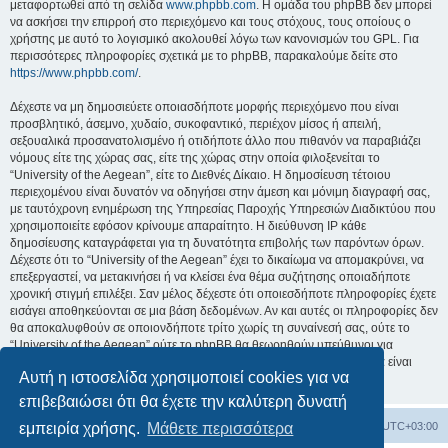
μεταφορτωθεί από τη σελίδα
www.phpbb.com
. Η ομάδα του phpBB δεν μπορεί
να ασκήσει την επιρροή στο περιεχόμενο και τους στόχους, τους οποίους ο
χρήστης με αυτό το λογισμικό ακολουθεί λόγω των κανονισμών του GPL. Για
περισσότερες πληροφορίες σχετικά με το phpBB, παρακαλούμε δείτε στο
https://www.phpbb.com/
.
Δέχεστε να μη δημοσιεύετε οποιασδήποτε μορφής περιεχόμενο που είναι
προσβλητικό, άσεμνο, χυδαίο, συκοφαντικό, περιέχον μίσος ή απειλή,
σεξουαλικά προσανατολισμένο ή οτιδήποτε άλλο που πιθανόν να παραβιάζει
νόμους είτε της χώρας σας, είτε της χώρας στην οποία φιλοξενείται το
“University of the Aegean”, είτε το Διεθνές Δίκαιο. Η δημοσίευση τέτοιου
περιεχομένου είναι δυνατόν να οδηγήσει στην άμεση και μόνιμη διαγραφή σας,
με ταυτόχρονη ενημέρωση της Υπηρεσίας Παροχής Υπηρεσιών Διαδικτύου που
χρησιμοποιείτε εφόσον κρίνουμε απαραίτητο. Η διεύθυνση IP κάθε
δημοσίευσης καταγράφεται για τη δυνατότητα επιβολής των παρόντων όρων.
Δέχεστε ότι το “University of the Aegean” έχει το δικαίωμα να απομακρύνει, να
επεξεργαστεί, να μετακινήσει ή να κλείσει ένα θέμα συζήτησης οποιαδήποτε
χρονική στιγμή επιλέξει. Σαν μέλος δέχεστε ότι οποιεσδήποτε πληροφορίες έχετε
εισάγει αποθηκεύονται σε μια βάση δεδομένων. Αν και αυτές οι πληροφορίες δεν
θα αποκαλυφθούν σε οποιονδήποτε τρίτο χωρίς τη συναίνεσή σας, ούτε το
“University of the Aegean” ούτε το phpBB θα θεωρηθούν υπεύθυνοι για
οποιαδήποτε απόπειρα ηλεκτρονικής εισβολής ή παραβίασης η οποία είναι
Αυτή η ιστοσελίδα χρησιμοποιεί cookies για να
δυνατόν να οδηγήσει σε απώλεια αυτών των δεδομένων.
επιβεβαιώσει ότι θα έχετε την καλύτερη δυνατή
Board
Διαγραφή cookies
Όλοι οι χρόνοι είναι
UTC+03:00
εμπειρία χρήσης.
Μάθετε περισσότερα