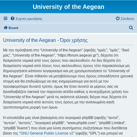
University of the Aegean
Συχνές ερωτήσεις
Σύνδεση
Α
Board
ν
University of the Aegean - Όροι χρήσης
α
ζ
Με την πρόσβαση στο “University of the Aegean” (εφεξής “εμείς”, “εμάς”, “δικό
μας”, “University of the Aegean”, “https://forum.aegean.gr”), δέχεστε ότι
ή
δεσμεύεστε νομικά από τους όρους που ακολουθούν. Αν δεν δέχεστε ότι
τ
δεσμεύεστε νομικά από όλους τους ακόλουθους όρους τότε παρακαλούμε μη
δημιουργήσετε κάποιον λογαριασμό και μη χρησιμοποιήσετε το “University of
η
the Aegean”. Είναι πιθανόν να μεταβάλλουμε τους όρους οποιαδήποτε χρονική
σ
στιγμή και θα επιδιώξουμε να σας ενημερώσουμε για αυτό με τον
προσφορότερο δυνατό τρόπο, όμως θα ήταν συνετό εκ μέρους σας να
η
ξαναδιαβάζετε τακτικά την παρούσα σελίδα καθώς η συνεχιζόμενη χρήση του
“University of the Aegean” μετά τις εκάστοτε αλλαγές δείχνει πως δέχεστε ότι
δεσμεύεστε νομικά από αυτούς τους όρους με την ανανεωμένη και/ή
τροποποιημένη μορφή των όρων.
Η ιστοσελίδα μας είναι βασισμένη στο λογισμικό phpBB (εφεξής “αυτοί”,
“αυτών”, “αυτούς”, “λογισμικό phpBB”, “www.phpbb.com”, “phpBB Limited”,
“phpBB Teams”) που είναι μια λύση συστήματος συζητήσεων που διατίθεται
βάσει της “
GNU General Public License v2
” (εφεξής “GPL”) και μπορεί να