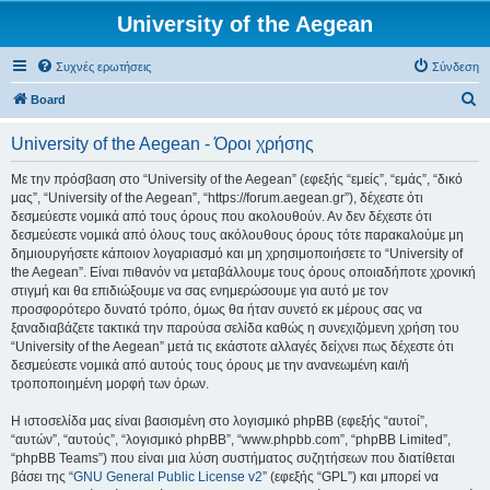
University of the Aegean
Συχνές ερωτήσεις
Σύνδεση
Α
Board
ν
University of the Aegean - Όροι χρήσης
α
ζ
Με την πρόσβαση στο “University of the Aegean” (εφεξής “εμείς”, “εμάς”, “δικό
μας”, “University of the Aegean”, “https://forum.aegean.gr”), δέχεστε ότι
ή
δεσμεύεστε νομικά από τους όρους που ακολουθούν. Αν δεν δέχεστε ότι
τ
δεσμεύεστε νομικά από όλους τους ακόλουθους όρους τότε παρακαλούμε μη
δημιουργήσετε κάποιον λογαριασμό και μη χρησιμοποιήσετε το “University of
η
the Aegean”. Είναι πιθανόν να μεταβάλλουμε τους όρους οποιαδήποτε χρονική
σ
στιγμή και θα επιδιώξουμε να σας ενημερώσουμε για αυτό με τον
προσφορότερο δυνατό τρόπο, όμως θα ήταν συνετό εκ μέρους σας να
η
ξαναδιαβάζετε τακτικά την παρούσα σελίδα καθώς η συνεχιζόμενη χρήση του
“University of the Aegean” μετά τις εκάστοτε αλλαγές δείχνει πως δέχεστε ότι
δεσμεύεστε νομικά από αυτούς τους όρους με την ανανεωμένη και/ή
τροποποιημένη μορφή των όρων.
Η ιστοσελίδα μας είναι βασισμένη στο λογισμικό phpBB (εφεξής “αυτοί”,
“αυτών”, “αυτούς”, “λογισμικό phpBB”, “www.phpbb.com”, “phpBB Limited”,
“phpBB Teams”) που είναι μια λύση συστήματος συζητήσεων που διατίθεται
βάσει της “
GNU General Public License v2
” (εφεξής “GPL”) και μπορεί να