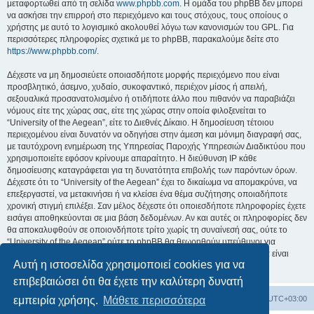
μεταφορτωθεί από τη σελίδα
www.phpbb.com
. Η ομάδα του phpBB δεν μπορεί
να ασκήσει την επιρροή στο περιεχόμενο και τους στόχους, τους οποίους ο
χρήστης με αυτό το λογισμικό ακολουθεί λόγω των κανονισμών του GPL. Για
περισσότερες πληροφορίες σχετικά με το phpBB, παρακαλούμε δείτε στο
https://www.phpbb.com/
.
Δέχεστε να μη δημοσιεύετε οποιασδήποτε μορφής περιεχόμενο που είναι
προσβλητικό, άσεμνο, χυδαίο, συκοφαντικό, περιέχον μίσος ή απειλή,
σεξουαλικά προσανατολισμένο ή οτιδήποτε άλλο που πιθανόν να παραβιάζει
νόμους είτε της χώρας σας, είτε της χώρας στην οποία φιλοξενείται το
“University of the Aegean”, είτε το Διεθνές Δίκαιο. Η δημοσίευση τέτοιου
περιεχομένου είναι δυνατόν να οδηγήσει στην άμεση και μόνιμη διαγραφή σας,
με ταυτόχρονη ενημέρωση της Υπηρεσίας Παροχής Υπηρεσιών Διαδικτύου που
χρησιμοποιείτε εφόσον κρίνουμε απαραίτητο. Η διεύθυνση IP κάθε
δημοσίευσης καταγράφεται για τη δυνατότητα επιβολής των παρόντων όρων.
Δέχεστε ότι το “University of the Aegean” έχει το δικαίωμα να απομακρύνει, να
επεξεργαστεί, να μετακινήσει ή να κλείσει ένα θέμα συζήτησης οποιαδήποτε
χρονική στιγμή επιλέξει. Σαν μέλος δέχεστε ότι οποιεσδήποτε πληροφορίες έχετε
εισάγει αποθηκεύονται σε μια βάση δεδομένων. Αν και αυτές οι πληροφορίες δεν
θα αποκαλυφθούν σε οποιονδήποτε τρίτο χωρίς τη συναίνεσή σας, ούτε το
“University of the Aegean” ούτε το phpBB θα θεωρηθούν υπεύθυνοι για
οποιαδήποτε απόπειρα ηλεκτρονικής εισβολής ή παραβίασης η οποία είναι
Αυτή η ιστοσελίδα χρησιμοποιεί cookies για να
δυνατόν να οδηγήσει σε απώλεια αυτών των δεδομένων.
επιβεβαιώσει ότι θα έχετε την καλύτερη δυνατή
Board
Διαγραφή cookies
Όλοι οι χρόνοι είναι
UTC+03:00
εμπειρία χρήσης.
Μάθετε περισσότερα