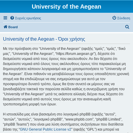
University of the Aegean
Συχνές ερωτήσεις
Σύνδεση
Α
Board
ν
University of the Aegean - Όροι χρήσης
α
ζ
Με την πρόσβαση στο “University of the Aegean” (εφεξής “εμείς”, “εμάς”, “δικό
μας”, “University of the Aegean”, “https://forum.aegean.gr”), δέχεστε ότι
ή
δεσμεύεστε νομικά από τους όρους που ακολουθούν. Αν δεν δέχεστε ότι
τ
δεσμεύεστε νομικά από όλους τους ακόλουθους όρους τότε παρακαλούμε μη
δημιουργήσετε κάποιον λογαριασμό και μη χρησιμοποιήσετε το “University of
η
the Aegean”. Είναι πιθανόν να μεταβάλλουμε τους όρους οποιαδήποτε χρονική
σ
στιγμή και θα επιδιώξουμε να σας ενημερώσουμε για αυτό με τον
προσφορότερο δυνατό τρόπο, όμως θα ήταν συνετό εκ μέρους σας να
η
ξαναδιαβάζετε τακτικά την παρούσα σελίδα καθώς η συνεχιζόμενη χρήση του
“University of the Aegean” μετά τις εκάστοτε αλλαγές δείχνει πως δέχεστε ότι
δεσμεύεστε νομικά από αυτούς τους όρους με την ανανεωμένη και/ή
τροποποιημένη μορφή των όρων.
Η ιστοσελίδα μας είναι βασισμένη στο λογισμικό phpBB (εφεξής “αυτοί”,
“αυτών”, “αυτούς”, “λογισμικό phpBB”, “www.phpbb.com”, “phpBB Limited”,
“phpBB Teams”) που είναι μια λύση συστήματος συζητήσεων που διατίθεται
βάσει της “
GNU General Public License v2
” (εφεξής “GPL”) και μπορεί να