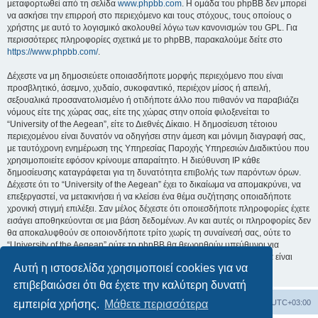
μεταφορτωθεί από τη σελίδα
www.phpbb.com
. Η ομάδα του phpBB δεν μπορεί
να ασκήσει την επιρροή στο περιεχόμενο και τους στόχους, τους οποίους ο
χρήστης με αυτό το λογισμικό ακολουθεί λόγω των κανονισμών του GPL. Για
περισσότερες πληροφορίες σχετικά με το phpBB, παρακαλούμε δείτε στο
https://www.phpbb.com/
.
Δέχεστε να μη δημοσιεύετε οποιασδήποτε μορφής περιεχόμενο που είναι
προσβλητικό, άσεμνο, χυδαίο, συκοφαντικό, περιέχον μίσος ή απειλή,
σεξουαλικά προσανατολισμένο ή οτιδήποτε άλλο που πιθανόν να παραβιάζει
νόμους είτε της χώρας σας, είτε της χώρας στην οποία φιλοξενείται το
“University of the Aegean”, είτε το Διεθνές Δίκαιο. Η δημοσίευση τέτοιου
περιεχομένου είναι δυνατόν να οδηγήσει στην άμεση και μόνιμη διαγραφή σας,
με ταυτόχρονη ενημέρωση της Υπηρεσίας Παροχής Υπηρεσιών Διαδικτύου που
χρησιμοποιείτε εφόσον κρίνουμε απαραίτητο. Η διεύθυνση IP κάθε
δημοσίευσης καταγράφεται για τη δυνατότητα επιβολής των παρόντων όρων.
Δέχεστε ότι το “University of the Aegean” έχει το δικαίωμα να απομακρύνει, να
επεξεργαστεί, να μετακινήσει ή να κλείσει ένα θέμα συζήτησης οποιαδήποτε
χρονική στιγμή επιλέξει. Σαν μέλος δέχεστε ότι οποιεσδήποτε πληροφορίες έχετε
εισάγει αποθηκεύονται σε μια βάση δεδομένων. Αν και αυτές οι πληροφορίες δεν
θα αποκαλυφθούν σε οποιονδήποτε τρίτο χωρίς τη συναίνεσή σας, ούτε το
“University of the Aegean” ούτε το phpBB θα θεωρηθούν υπεύθυνοι για
οποιαδήποτε απόπειρα ηλεκτρονικής εισβολής ή παραβίασης η οποία είναι
Αυτή η ιστοσελίδα χρησιμοποιεί cookies για να
δυνατόν να οδηγήσει σε απώλεια αυτών των δεδομένων.
επιβεβαιώσει ότι θα έχετε την καλύτερη δυνατή
Board
Διαγραφή cookies
Όλοι οι χρόνοι είναι
UTC+03:00
εμπειρία χρήσης.
Μάθετε περισσότερα