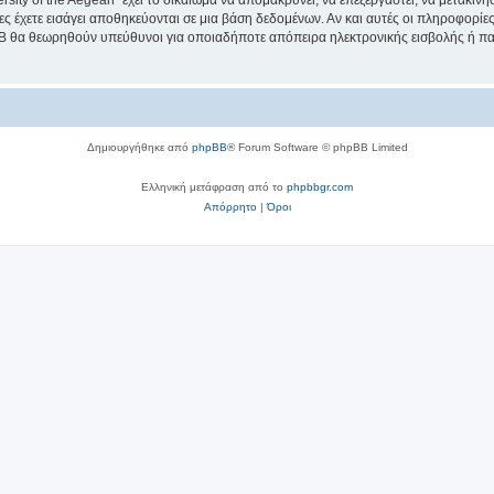
sity of the Aegean” έχει το δικαίωμα να απομακρύνει, να επεξεργαστεί, να μετακινή
ίες έχετε εισάγει αποθηκεύονται σε μια βάση δεδομένων. Αν και αυτές οι πληροφορί
hpBB θα θεωρηθούν υπεύθυνοι για οποιαδήποτε απόπειρα ηλεκτρονικής εισβολής ή π
Δημιουργήθηκε από
phpBB
® Forum Software © phpBB Limited
Ελληνική μετάφραση από το
phpbbgr.com
Απόρρητο
|
Όροι