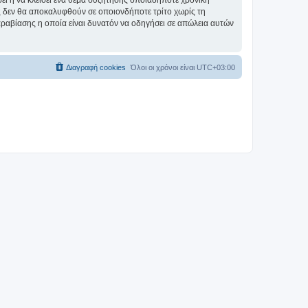
σει ή να κλείσει ένα θέμα συζήτησης οποιαδήποτε χρονική
ες δεν θα αποκαλυφθούν σε οποιονδήποτε τρίτο χωρίς τη
αραβίασης η οποία είναι δυνατόν να οδηγήσει σε απώλεια αυτών
Διαγραφή cookies
Όλοι οι χρόνοι είναι
UTC+03:00