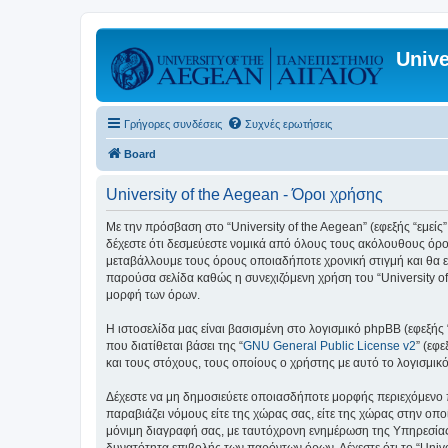
Unive
Γρήγορες συνδέσεις
Συχνές ερωτήσεις
Board
University of the Aegean - Όροι χρήσης
Με την πρόσβαση στο “University of the Aegean” (εφεξής “εμείς”,
δέχεστε ότι δεσμεύεστε νομικά από όλους τους ακόλουθους όρο
μεταβάλλουμε τους όρους οποιαδήποτε χρονική στιγμή και θα ε
παρούσα σελίδα καθώς η συνεχιζόμενη χρήση του “University of
μορφή των όρων.
Η ιστοσελίδα μας είναι βασισμένη στο λογισμικό phpBB (εφεξής
που διατίθεται βάσει της “
GNU General Public License v2
” (εφ
και τους στόχους, τους οποίους ο χρήστης με αυτό το λογισμι
Δέχεστε να μη δημοσιεύετε οποιασδήποτε μορφής περιεχόμενο π
παραβιάζει νόμους είτε της χώρας σας, είτε της χώρας στην οποία
μόνιμη διαγραφή σας, με ταυτόχρονη ενημέρωση της Υπηρεσίας