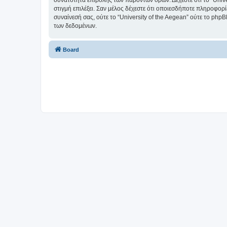
δυνατότητα επιβολής των παρόντων όρων. Δέχεστε ότι το “Univer
στιγμή επιλέξει. Σαν μέλος δέχεστε ότι οποιεσδήποτε πληροφορ
συναίνεσή σας, ούτε το “University of the Aegean” ούτε το p
των δεδομένων.
Board