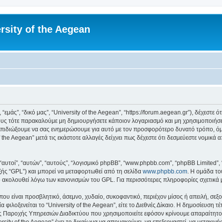
rsity of the Aegean
 “εμάς”, “δικό μας”, “University of the Aegean”, “https://forum.aegean.gr”), δέχεστ
υς τότε παρακαλούμε μη δημιουργήσετε κάποιον λογαριασμό και μη χρησιμοποιήσετε 
πιδιώξουμε να σας ενημερώσουμε για αυτό με τον προσφορότερο δυνατό τρόπο, όμω
 the Aegean” μετά τις εκάστοτε αλλαγές δείχνει πως δέχεστε ότι δεσμεύεστε νομικ
 “αυτοί”, “αυτών”, “αυτούς”, “λογισμικό phpBB”, “www.phpbb.com”, “phpBB Limited
εξής “GPL”) και μπορεί να μεταφορτωθεί από τη σελίδα
www.phpbb.com
. Η ομάδα το
κό ακολουθεί λόγω των κανονισμών του GPL. Για περισσότερες πληροφορίες σχετικά
ου είναι προσβλητικό, άσεμνο, χυδαίο, συκοφαντικό, περιέχον μίσος ή απειλή, σε
 φιλοξενείται το “University of the Aegean”, είτε το Διεθνές Δίκαιο. Η δημοσίευση 
 Παροχής Υπηρεσιών Διαδικτύου που χρησιμοποιείτε εφόσον κρίνουμε απαραίτητο.