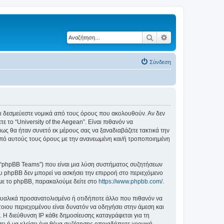
Αναζήτηση
Ειδική αναζήτηση
Σύνδεση
ε ότι δεσμεύεστε νομικά από τους όρους που ακολουθούν. Αν δεν
το “University of the Aegean”. Είναι πιθανόν να
ς θα ήταν συνετό εκ μέρους σας να ξαναδιαβάζετε τακτικά την
ά από αυτούς τους όρους με την ανανεωμένη και/ή τροποποιημένη
”, “phpBB Teams”) που είναι μια λύση συστήματος συζητήσεων
υ phpBB δεν μπορεί να ασκήσει την επιρροή στο περιεχόμενο
 με το phpBB, παρακαλούμε δείτε στο
https://www.phpbb.com/
.
ξουαλικά προσανατολισμένο ή οτιδήποτε άλλο που πιθανόν να
τέτοιου περιεχομένου είναι δυνατόν να οδηγήσει στην άμεση και
 Η διεύθυνση IP κάθε δημοσίευσης καταγράφεται για τη