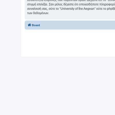
δυνατότητα επιβολής των παρόντων όρων. Δέχεστε ότι το “Univer
στιγμή επιλέξει. Σαν μέλος δέχεστε ότι οποιεσδήποτε πληροφορ
συναίνεσή σας, ούτε το “University of the Aegean” ούτε το p
των δεδομένων.
Board