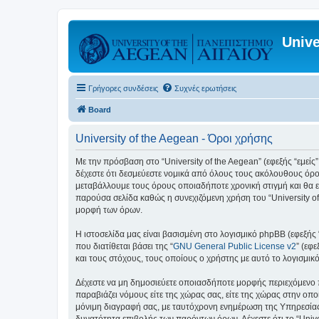
Unive
Γρήγορες συνδέσεις
Συχνές ερωτήσεις
Board
University of the Aegean - Όροι χρήσης
Με την πρόσβαση στο “University of the Aegean” (εφεξής “εμείς”,
δέχεστε ότι δεσμεύεστε νομικά από όλους τους ακόλουθους όρο
μεταβάλλουμε τους όρους οποιαδήποτε χρονική στιγμή και θα ε
παρούσα σελίδα καθώς η συνεχιζόμενη χρήση του “University of
μορφή των όρων.
Η ιστοσελίδα μας είναι βασισμένη στο λογισμικό phpBB (εφεξής
που διατίθεται βάσει της “
GNU General Public License v2
” (εφ
και τους στόχους, τους οποίους ο χρήστης με αυτό το λογισμι
Δέχεστε να μη δημοσιεύετε οποιασδήποτε μορφής περιεχόμενο π
παραβιάζει νόμους είτε της χώρας σας, είτε της χώρας στην οποία
μόνιμη διαγραφή σας, με ταυτόχρονη ενημέρωση της Υπηρεσίας