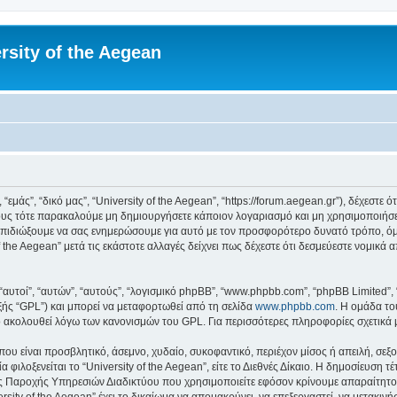
rsity of the Aegean
 “εμάς”, “δικό μας”, “University of the Aegean”, “https://forum.aegean.gr”), δέχεστ
υς τότε παρακαλούμε μη δημιουργήσετε κάποιον λογαριασμό και μη χρησιμοποιήσετε 
πιδιώξουμε να σας ενημερώσουμε για αυτό με τον προσφορότερο δυνατό τρόπο, όμω
 the Aegean” μετά τις εκάστοτε αλλαγές δείχνει πως δέχεστε ότι δεσμεύεστε νομικ
 “αυτοί”, “αυτών”, “αυτούς”, “λογισμικό phpBB”, “www.phpbb.com”, “phpBB Limited
εξής “GPL”) και μπορεί να μεταφορτωθεί από τη σελίδα
www.phpbb.com
. Η ομάδα το
κό ακολουθεί λόγω των κανονισμών του GPL. Για περισσότερες πληροφορίες σχετικά
ου είναι προσβλητικό, άσεμνο, χυδαίο, συκοφαντικό, περιέχον μίσος ή απειλή, σε
 φιλοξενείται το “University of the Aegean”, είτε το Διεθνές Δίκαιο. Η δημοσίευση 
 Παροχής Υπηρεσιών Διαδικτύου που χρησιμοποιείτε εφόσον κρίνουμε απαραίτητο.