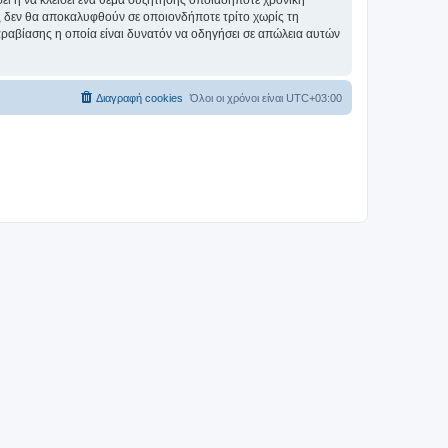
σει ή να κλείσει ένα θέμα συζήτησης οποιαδήποτε χρονική
ες δεν θα αποκαλυφθούν σε οποιονδήποτε τρίτο χωρίς τη
αραβίασης η οποία είναι δυνατόν να οδηγήσει σε απώλεια αυτών
Διαγραφή cookies
Όλοι οι χρόνοι είναι
UTC+03:00