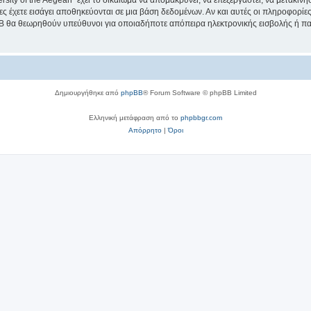
sity of the Aegean” έχει το δικαίωμα να απομακρύνει, να επεξεργαστεί, να μετακινή
ίες έχετε εισάγει αποθηκεύονται σε μια βάση δεδομένων. Αν και αυτές οι πληροφορί
hpBB θα θεωρηθούν υπεύθυνοι για οποιαδήποτε απόπειρα ηλεκτρονικής εισβολής ή π
Δημιουργήθηκε από
phpBB
® Forum Software © phpBB Limited
Ελληνική μετάφραση από το
phpbbgr.com
Απόρρητο
|
Όροι