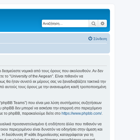
Αναζήτηση
Ειδική αναζήτηση
Σύνδεση
ε ότι δεσμεύεστε νομικά από τους όρους που ακολουθούν. Αν δεν
το “University of the Aegean”. Είναι πιθανόν να
ς θα ήταν συνετό εκ μέρους σας να ξαναδιαβάζετε τακτικά την
ά από αυτούς τους όρους με την ανανεωμένη και/ή τροποποιημένη
”, “phpBB Teams”) που είναι μια λύση συστήματος συζητήσεων
υ phpBB δεν μπορεί να ασκήσει την επιρροή στο περιεχόμενο
 με το phpBB, παρακαλούμε δείτε στο
https://www.phpbb.com/
.
ξουαλικά προσανατολισμένο ή οτιδήποτε άλλο που πιθανόν να
τέτοιου περιεχομένου είναι δυνατόν να οδηγήσει στην άμεση και
 Η διεύθυνση IP κάθε δημοσίευσης καταγράφεται για τη