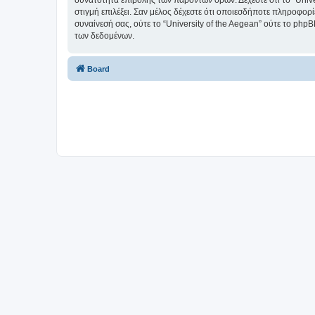
δυνατότητα επιβολής των παρόντων όρων. Δέχεστε ότι το “Univer
στιγμή επιλέξει. Σαν μέλος δέχεστε ότι οποιεσδήποτε πληροφορ
συναίνεσή σας, ούτε το “University of the Aegean” ούτε το p
των δεδομένων.
Board