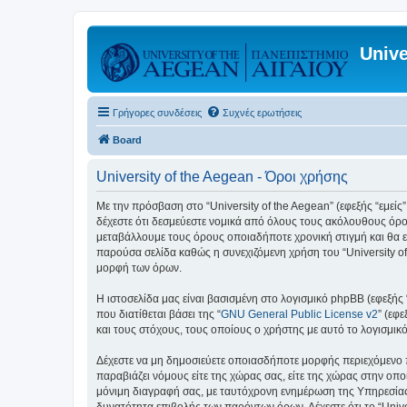
Unive
Γρήγορες συνδέσεις
Συχνές ερωτήσεις
Board
University of the Aegean - Όροι χρήσης
Με την πρόσβαση στο “University of the Aegean” (εφεξής “εμείς”,
δέχεστε ότι δεσμεύεστε νομικά από όλους τους ακόλουθους όρο
μεταβάλλουμε τους όρους οποιαδήποτε χρονική στιγμή και θα ε
παρούσα σελίδα καθώς η συνεχιζόμενη χρήση του “University of
μορφή των όρων.
Η ιστοσελίδα μας είναι βασισμένη στο λογισμικό phpBB (εφεξής
που διατίθεται βάσει της “
GNU General Public License v2
” (εφ
και τους στόχους, τους οποίους ο χρήστης με αυτό το λογισμι
Δέχεστε να μη δημοσιεύετε οποιασδήποτε μορφής περιεχόμενο π
παραβιάζει νόμους είτε της χώρας σας, είτε της χώρας στην οποία
μόνιμη διαγραφή σας, με ταυτόχρονη ενημέρωση της Υπηρεσίας