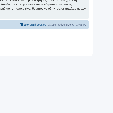
σει ή να κλείσει ένα θέμα συζήτησης οποιαδήποτε χρονική
ες δεν θα αποκαλυφθούν σε οποιονδήποτε τρίτο χωρίς τη
αραβίασης η οποία είναι δυνατόν να οδηγήσει σε απώλεια αυτών
Διαγραφή cookies
Όλοι οι χρόνοι είναι
UTC+03:00