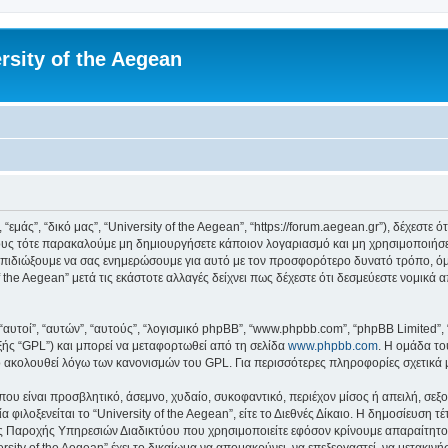
rsity of the Aegean
 “εμάς”, “δικό μας”, “University of the Aegean”, “https://forum.aegean.gr”), δέχεστ
υς τότε παρακαλούμε μη δημιουργήσετε κάποιον λογαριασμό και μη χρησιμοποιήσετε 
πιδιώξουμε να σας ενημερώσουμε για αυτό με τον προσφορότερο δυνατό τρόπο, όμω
 the Aegean” μετά τις εκάστοτε αλλαγές δείχνει πως δέχεστε ότι δεσμεύεστε νομικ
 “αυτοί”, “αυτών”, “αυτούς”, “λογισμικό phpBB”, “www.phpbb.com”, “phpBB Limited
εξής “GPL”) και μπορεί να μεταφορτωθεί από τη σελίδα
www.phpbb.com
. Η ομάδα το
κό ακολουθεί λόγω των κανονισμών του GPL. Για περισσότερες πληροφορίες σχετικά
ου είναι προσβλητικό, άσεμνο, χυδαίο, συκοφαντικό, περιέχον μίσος ή απειλή, σε
 φιλοξενείται το “University of the Aegean”, είτε το Διεθνές Δίκαιο. Η δημοσίευση 
 Παροχής Υπηρεσιών Διαδικτύου που χρησιμοποιείτε εφόσον κρίνουμε απαραίτητο.