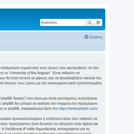
Αναζήτηση
Ειδική αναζήτηση
Σύνδεση
ε ότι δεσμεύεστε νομικά από τους όρους που ακολουθούν. Αν δεν
το “University of the Aegean”. Είναι πιθανόν να
ς θα ήταν συνετό εκ μέρους σας να ξαναδιαβάζετε τακτικά την
ά από αυτούς τους όρους με την ανανεωμένη και/ή τροποποιημένη
”, “phpBB Teams”) που είναι μια λύση συστήματος συζητήσεων
υ phpBB δεν μπορεί να ασκήσει την επιρροή στο περιεχόμενο
 με το phpBB, παρακαλούμε δείτε στο
https://www.phpbb.com/
.
ξουαλικά προσανατολισμένο ή οτιδήποτε άλλο που πιθανόν να
τέτοιου περιεχομένου είναι δυνατόν να οδηγήσει στην άμεση και
 Η διεύθυνση IP κάθε δημοσίευσης καταγράφεται για τη