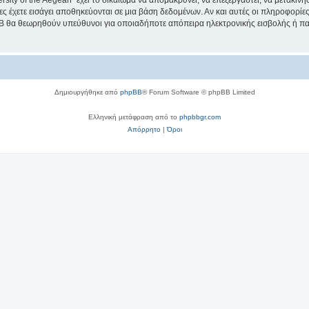
sity of the Aegean” έχει το δικαίωμα να απομακρύνει, να επεξεργαστεί, να μετακινή
ίες έχετε εισάγει αποθηκεύονται σε μια βάση δεδομένων. Αν και αυτές οι πληροφορί
hpBB θα θεωρηθούν υπεύθυνοι για οποιαδήποτε απόπειρα ηλεκτρονικής εισβολής ή π
Δημιουργήθηκε από
phpBB
® Forum Software © phpBB Limited
Ελληνική μετάφραση από το
phpbbgr.com
Απόρρητο
|
Όροι