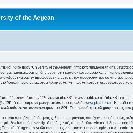
rsity of the Aegean
 “εμάς”, “δικό μας”, “University of the Aegean”, “https://forum.aegean.gr”), δέχεστ
υς τότε παρακαλούμε μη δημιουργήσετε κάποιον λογαριασμό και μη χρησιμοποιήσετε 
πιδιώξουμε να σας ενημερώσουμε για αυτό με τον προσφορότερο δυνατό τρόπο, όμω
 the Aegean” μετά τις εκάστοτε αλλαγές δείχνει πως δέχεστε ότι δεσμεύεστε νομικ
 “αυτοί”, “αυτών”, “αυτούς”, “λογισμικό phpBB”, “www.phpbb.com”, “phpBB Limited
εξής “GPL”) και μπορεί να μεταφορτωθεί από τη σελίδα
www.phpbb.com
. Η ομάδα το
κό ακολουθεί λόγω των κανονισμών του GPL. Για περισσότερες πληροφορίες σχετικά
ου είναι προσβλητικό, άσεμνο, χυδαίο, συκοφαντικό, περιέχον μίσος ή απειλή, σε
 φιλοξενείται το “University of the Aegean”, είτε το Διεθνές Δίκαιο. Η δημοσίευση 
 Παροχής Υπηρεσιών Διαδικτύου που χρησιμοποιείτε εφόσον κρίνουμε απαραίτητο.