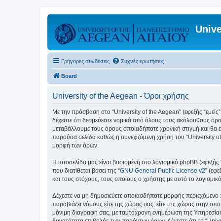
Unive
Γρήγορες συνδέσεις
Συχνές ερωτήσεις
Board
University of the Aegean - Όροι χρήσης
Με την πρόσβαση στο “University of the Aegean” (εφεξής “εμείς”,
δέχεστε ότι δεσμεύεστε νομικά από όλους τους ακόλουθους όρο
μεταβάλλουμε τους όρους οποιαδήποτε χρονική στιγμή και θα ε
παρούσα σελίδα καθώς η συνεχιζόμενη χρήση του “University of
μορφή των όρων.
Η ιστοσελίδα μας είναι βασισμένη στο λογισμικό phpBB (εφεξής
που διατίθεται βάσει της “
GNU General Public License v2
” (εφ
και τους στόχους, τους οποίους ο χρήστης με αυτό το λογισμι
Δέχεστε να μη δημοσιεύετε οποιασδήποτε μορφής περιεχόμενο π
παραβιάζει νόμους είτε της χώρας σας, είτε της χώρας στην οποία
μόνιμη διαγραφή σας, με ταυτόχρονη ενημέρωση της Υπηρεσίας