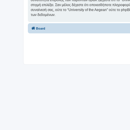
δυνατότητα επιβολής των παρόντων όρων. Δέχεστε ότι το “Univer
στιγμή επιλέξει. Σαν μέλος δέχεστε ότι οποιεσδήποτε πληροφορ
συναίνεσή σας, ούτε το “University of the Aegean” ούτε το p
των δεδομένων.
Board