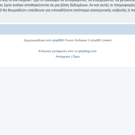
sity of the Aegean” έχει το δικαίωμα να απομακρύνει, να επεξεργαστεί, να μετακινή
ίες έχετε εισάγει αποθηκεύονται σε μια βάση δεδομένων. Αν και αυτές οι πληροφορί
hpBB θα θεωρηθούν υπεύθυνοι για οποιαδήποτε απόπειρα ηλεκτρονικής εισβολής ή π
Δημιουργήθηκε από
phpBB
® Forum Software © phpBB Limited
Ελληνική μετάφραση από το
phpbbgr.com
Απόρρητο
|
Όροι