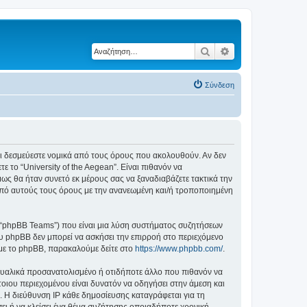
Αναζήτηση
Ειδική αναζήτηση
Σύνδεση
ε ότι δεσμεύεστε νομικά από τους όρους που ακολουθούν. Αν δεν
το “University of the Aegean”. Είναι πιθανόν να
ς θα ήταν συνετό εκ μέρους σας να ξαναδιαβάζετε τακτικά την
ά από αυτούς τους όρους με την ανανεωμένη και/ή τροποποιημένη
”, “phpBB Teams”) που είναι μια λύση συστήματος συζητήσεων
υ phpBB δεν μπορεί να ασκήσει την επιρροή στο περιεχόμενο
 με το phpBB, παρακαλούμε δείτε στο
https://www.phpbb.com/
.
ξουαλικά προσανατολισμένο ή οτιδήποτε άλλο που πιθανόν να
τέτοιου περιεχομένου είναι δυνατόν να οδηγήσει στην άμεση και
 Η διεύθυνση IP κάθε δημοσίευσης καταγράφεται για τη