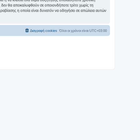
σει ή να κλείσει ένα θέμα συζήτησης οποιαδήποτε χρονική
ες δεν θα αποκαλυφθούν σε οποιονδήποτε τρίτο χωρίς τη
αραβίασης η οποία είναι δυνατόν να οδηγήσει σε απώλεια αυτών
Διαγραφή cookies
Όλοι οι χρόνοι είναι
UTC+03:00