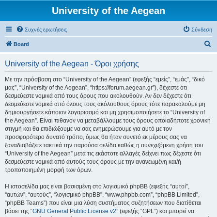
University of the Aegean
Συχνές ερωτήσεις
Σύνδεση
Α
Board
ν
University of the Aegean - Όροι χρήσης
α
ζ
Με την πρόσβαση στο “University of the Aegean” (εφεξής “εμείς”, “εμάς”, “δικό
μας”, “University of the Aegean”, “https://forum.aegean.gr”), δέχεστε ότι
ή
δεσμεύεστε νομικά από τους όρους που ακολουθούν. Αν δεν δέχεστε ότι
τ
δεσμεύεστε νομικά από όλους τους ακόλουθους όρους τότε παρακαλούμε μη
δημιουργήσετε κάποιον λογαριασμό και μη χρησιμοποιήσετε το “University of
η
the Aegean”. Είναι πιθανόν να μεταβάλλουμε τους όρους οποιαδήποτε χρονική
σ
στιγμή και θα επιδιώξουμε να σας ενημερώσουμε για αυτό με τον
προσφορότερο δυνατό τρόπο, όμως θα ήταν συνετό εκ μέρους σας να
η
ξαναδιαβάζετε τακτικά την παρούσα σελίδα καθώς η συνεχιζόμενη χρήση του
“University of the Aegean” μετά τις εκάστοτε αλλαγές δείχνει πως δέχεστε ότι
δεσμεύεστε νομικά από αυτούς τους όρους με την ανανεωμένη και/ή
τροποποιημένη μορφή των όρων.
Η ιστοσελίδα μας είναι βασισμένη στο λογισμικό phpBB (εφεξής “αυτοί”,
“αυτών”, “αυτούς”, “λογισμικό phpBB”, “www.phpbb.com”, “phpBB Limited”,
“phpBB Teams”) που είναι μια λύση συστήματος συζητήσεων που διατίθεται
βάσει της “
GNU General Public License v2
” (εφεξής “GPL”) και μπορεί να