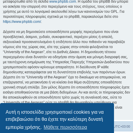
μεταφορτωθεί από τη σελίδα
www.phpbb.com
. Η ομάδα του phpBB δεν μπορεί
να ασκήσει την επιρροή στο περιεχόμενο και τους στόχους, τους οποίους ο
χρήστης με αυτό το λογισμικό ακολουθεί λόγω των κανονισμών του GPL. Για
περισσότερες πληροφορίες σχετικά με το phpBB, παρακαλούμε δείτε στο
https://www.phpbb.com/
.
Δέχεστε να μη δημοσιεύετε οποιασδήποτε μορφής περιεχόμενο που είναι
προσβλητικό, άσεμνο, χυδαίο, συκοφαντικό, περιέχον μίσος ή απειλή,
σεξουαλικά προσανατολισμένο ή οτιδήποτε άλλο που πιθανόν να παραβιάζει
νόμους είτε της χώρας σας, είτε της χώρας στην οποία φιλοξενείται το
“University of the Aegean”, είτε το Διεθνές Δίκαιο. Η δημοσίευση τέτοιου
περιεχομένου είναι δυνατόν να οδηγήσει στην άμεση και μόνιμη διαγραφή σας,
με ταυτόχρονη ενημέρωση της Υπηρεσίας Παροχής Υπηρεσιών Διαδικτύου που
χρησιμοποιείτε εφόσον κρίνουμε απαραίτητο. Η διεύθυνση IP κάθε
δημοσίευσης καταγράφεται για τη δυνατότητα επιβολής των παρόντων όρων.
Δέχεστε ότι το “University of the Aegean” έχει το δικαίωμα να απομακρύνει, να
επεξεργαστεί, να μετακινήσει ή να κλείσει ένα θέμα συζήτησης οποιαδήποτε
χρονική στιγμή επιλέξει. Σαν μέλος δέχεστε ότι οποιεσδήποτε πληροφορίες έχετε
εισάγει αποθηκεύονται σε μια βάση δεδομένων. Αν και αυτές οι πληροφορίες δεν
θα αποκαλυφθούν σε οποιονδήποτε τρίτο χωρίς τη συναίνεσή σας, ούτε το
“University of the Aegean” ούτε το phpBB θα θεωρηθούν υπεύθυνοι για
οποιαδήποτε απόπειρα ηλεκτρονικής εισβολής ή παραβίασης η οποία είναι
Αυτή η ιστοσελίδα χρησιμοποιεί cookies για να
δυνατόν να οδηγήσει σε απώλεια αυτών των δεδομένων.
επιβεβαιώσει ότι θα έχετε την καλύτερη δυνατή
Board
Διαγραφή cookies
Όλοι οι χρόνοι είναι
UTC+03:00
εμπειρία χρήσης.
Μάθετε περισσότερα