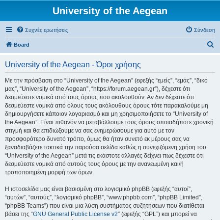
University of the Aegean
Συχνές ερωτήσεις
Σύνδεση
Α
Board
ν
University of the Aegean - Όροι χρήσης
α
ζ
Με την πρόσβαση στο “University of the Aegean” (εφεξής “εμείς”, “εμάς”, “δικό
μας”, “University of the Aegean”, “https://forum.aegean.gr”), δέχεστε ότι
ή
δεσμεύεστε νομικά από τους όρους που ακολουθούν. Αν δεν δέχεστε ότι
τ
δεσμεύεστε νομικά από όλους τους ακόλουθους όρους τότε παρακαλούμε μη
δημιουργήσετε κάποιον λογαριασμό και μη χρησιμοποιήσετε το “University of
η
the Aegean”. Είναι πιθανόν να μεταβάλλουμε τους όρους οποιαδήποτε χρονική
σ
στιγμή και θα επιδιώξουμε να σας ενημερώσουμε για αυτό με τον
προσφορότερο δυνατό τρόπο, όμως θα ήταν συνετό εκ μέρους σας να
η
ξαναδιαβάζετε τακτικά την παρούσα σελίδα καθώς η συνεχιζόμενη χρήση του
“University of the Aegean” μετά τις εκάστοτε αλλαγές δείχνει πως δέχεστε ότι
δεσμεύεστε νομικά από αυτούς τους όρους με την ανανεωμένη και/ή
τροποποιημένη μορφή των όρων.
Η ιστοσελίδα μας είναι βασισμένη στο λογισμικό phpBB (εφεξής “αυτοί”,
“αυτών”, “αυτούς”, “λογισμικό phpBB”, “www.phpbb.com”, “phpBB Limited”,
“phpBB Teams”) που είναι μια λύση συστήματος συζητήσεων που διατίθεται
βάσει της “
GNU General Public License v2
” (εφεξής “GPL”) και μπορεί να