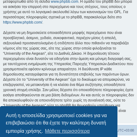
μεταφορτωθεί από τη σελίδα
www.phpbb.com
. Η ομάδα του phpBB δεν μπορεί
να ασκήσει την επιρροή στο περιεχόμενο και τους στόχους, τους οποίους ο
χρήστης με αυτό το λογισμικό ακολουθεί λόγω των κανονισμών του GPL. Για
περισσότερες πληροφορίες σχετικά με το phpBB, παρακαλούμε δείτε στο
https://www.phpbb.com/
.
Δέχεστε να μη δημοσιεύετε οποιασδήποτε μορφής περιεχόμενο που είναι
προσβλητικό, άσεμνο, χυδαίο, συκοφαντικό, περιέχον μίσος ή απειλή,
σεξουαλικά προσανατολισμένο ή οτιδήποτε άλλο που πιθανόν να παραβιάζει
νόμους είτε της χώρας σας, είτε της χώρας στην οποία φιλοξενείται το
“University of the Aegean”, είτε το Διεθνές Δίκαιο. Η δημοσίευση τέτοιου
περιεχομένου είναι δυνατόν να οδηγήσει στην άμεση και μόνιμη διαγραφή σας,
με ταυτόχρονη ενημέρωση της Υπηρεσίας Παροχής Υπηρεσιών Διαδικτύου που
χρησιμοποιείτε εφόσον κρίνουμε απαραίτητο. Η διεύθυνση IP κάθε
δημοσίευσης καταγράφεται για τη δυνατότητα επιβολής των παρόντων όρων.
Δέχεστε ότι το “University of the Aegean” έχει το δικαίωμα να απομακρύνει, να
επεξεργαστεί, να μετακινήσει ή να κλείσει ένα θέμα συζήτησης οποιαδήποτε
χρονική στιγμή επιλέξει. Σαν μέλος δέχεστε ότι οποιεσδήποτε πληροφορίες έχετε
εισάγει αποθηκεύονται σε μια βάση δεδομένων. Αν και αυτές οι πληροφορίες δεν
θα αποκαλυφθούν σε οποιονδήποτε τρίτο χωρίς τη συναίνεσή σας, ούτε το
“University of the Aegean” ούτε το phpBB θα θεωρηθούν υπεύθυνοι για
οποιαδήποτε απόπειρα ηλεκτρονικής εισβολής ή παραβίασης η οποία είναι
Αυτή η ιστοσελίδα χρησιμοποιεί cookies για να
δυνατόν να οδηγήσει σε απώλεια αυτών των δεδομένων.
επιβεβαιώσει ότι θα έχετε την καλύτερη δυνατή
Board
Διαγραφή cookies
Όλοι οι χρόνοι είναι
UTC+03:00
εμπειρία χρήσης.
Μάθετε περισσότερα