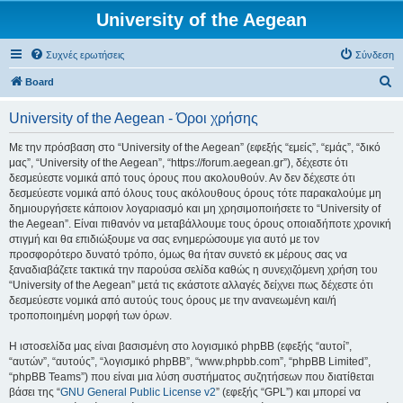
University of the Aegean
Συχνές ερωτήσεις
Σύνδεση
Α
Board
ν
University of the Aegean - Όροι χρήσης
α
ζ
Με την πρόσβαση στο “University of the Aegean” (εφεξής “εμείς”, “εμάς”, “δικό
μας”, “University of the Aegean”, “https://forum.aegean.gr”), δέχεστε ότι
ή
δεσμεύεστε νομικά από τους όρους που ακολουθούν. Αν δεν δέχεστε ότι
τ
δεσμεύεστε νομικά από όλους τους ακόλουθους όρους τότε παρακαλούμε μη
δημιουργήσετε κάποιον λογαριασμό και μη χρησιμοποιήσετε το “University of
η
the Aegean”. Είναι πιθανόν να μεταβάλλουμε τους όρους οποιαδήποτε χρονική
σ
στιγμή και θα επιδιώξουμε να σας ενημερώσουμε για αυτό με τον
προσφορότερο δυνατό τρόπο, όμως θα ήταν συνετό εκ μέρους σας να
η
ξαναδιαβάζετε τακτικά την παρούσα σελίδα καθώς η συνεχιζόμενη χρήση του
“University of the Aegean” μετά τις εκάστοτε αλλαγές δείχνει πως δέχεστε ότι
δεσμεύεστε νομικά από αυτούς τους όρους με την ανανεωμένη και/ή
τροποποιημένη μορφή των όρων.
Η ιστοσελίδα μας είναι βασισμένη στο λογισμικό phpBB (εφεξής “αυτοί”,
“αυτών”, “αυτούς”, “λογισμικό phpBB”, “www.phpbb.com”, “phpBB Limited”,
“phpBB Teams”) που είναι μια λύση συστήματος συζητήσεων που διατίθεται
βάσει της “
GNU General Public License v2
” (εφεξής “GPL”) και μπορεί να