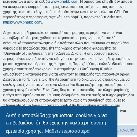
μεταφορτωθεί από τη σελίδα
www.phpbb.com
. Η ομάδα του phpBB δεν μπορεί
να ασκήσει την επιρροή στο περιεχόμενο και τους στόχους, τους οποίους ο
χρήστης με αυτό το λογισμικό ακολουθεί λόγω των κανονισμών του GPL. Για
περισσότερες πληροφορίες σχετικά με το phpBB, παρακαλούμε δείτε στο
https://www.phpbb.com/
.
Δέχεστε να μη δημοσιεύετε οποιασδήποτε μορφής περιεχόμενο που είναι
προσβλητικό, άσεμνο, χυδαίο, συκοφαντικό, περιέχον μίσος ή απειλή,
σεξουαλικά προσανατολισμένο ή οτιδήποτε άλλο που πιθανόν να παραβιάζει
νόμους είτε της χώρας σας, είτε της χώρας στην οποία φιλοξενείται το
“University of the Aegean”, είτε το Διεθνές Δίκαιο. Η δημοσίευση τέτοιου
περιεχομένου είναι δυνατόν να οδηγήσει στην άμεση και μόνιμη διαγραφή σας,
με ταυτόχρονη ενημέρωση της Υπηρεσίας Παροχής Υπηρεσιών Διαδικτύου που
χρησιμοποιείτε εφόσον κρίνουμε απαραίτητο. Η διεύθυνση IP κάθε
δημοσίευσης καταγράφεται για τη δυνατότητα επιβολής των παρόντων όρων.
Δέχεστε ότι το “University of the Aegean” έχει το δικαίωμα να απομακρύνει, να
επεξεργαστεί, να μετακινήσει ή να κλείσει ένα θέμα συζήτησης οποιαδήποτε
χρονική στιγμή επιλέξει. Σαν μέλος δέχεστε ότι οποιεσδήποτε πληροφορίες έχετε
εισάγει αποθηκεύονται σε μια βάση δεδομένων. Αν και αυτές οι πληροφορίες δεν
θα αποκαλυφθούν σε οποιονδήποτε τρίτο χωρίς τη συναίνεσή σας, ούτε το
“University of the Aegean” ούτε το phpBB θα θεωρηθούν υπεύθυνοι για
οποιαδήποτε απόπειρα ηλεκτρονικής εισβολής ή παραβίασης η οποία είναι
Αυτή η ιστοσελίδα χρησιμοποιεί cookies για να
δυνατόν να οδηγήσει σε απώλεια αυτών των δεδομένων.
επιβεβαιώσει ότι θα έχετε την καλύτερη δυνατή
Board
Διαγραφή cookies
Όλοι οι χρόνοι είναι
UTC+03:00
εμπειρία χρήσης.
Μάθετε περισσότερα